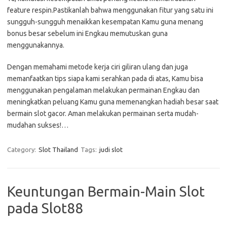
feature respin.Pastikanlah bahwa menggunakan fitur yang satu ini
sungguh-sungguh menaikkan kesempatan Kamu guna menang
bonus besar sebelum ini Engkau memutuskan guna
menggunakannya.
Dengan memahami metode kerja ciri giliran ulang dan juga
memanfaatkan tips siapa kami serahkan pada di atas, Kamu bisa
menggunakan pengalaman melakukan permainan Engkau dan
meningkatkan peluang Kamu guna memenangkan hadiah besar saat
bermain slot gacor. Aman melakukan permainan serta mudah-
mudahan sukses!…
Category:
Slot Thailand
Tags:
judi slot
Keuntungan Bermain-Main Slot
pada Slot88