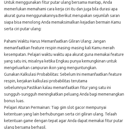
Untuk menggunakan fitur putar ulang bersama mantap, Anda
memerlukan memahami cara kerja ciri itu dan juga bila durasi apa
akurat guna menggunakannya.Berikut merupakan sejumlah saran
siapa bisa menolong Anda memaksimalkan kejadian bermain Kamu
serta ciri putar ulang:
Pahami Waktu Harus Memanfaatkan Giliran Ulang: Jangan
memanfaatkan feature respin masing-masing kali Kamu meraih
kesempatan. Pelajari waktu waktu apa akurat guna memakai feature
yang satu ini, misalnya ketika Engkau punya kemungkinan untuk
mengeluarkan campuran ikon yang menguntungkan.
Gunakan Kalkulasi Probabilitas: Sebelum Ini memanfaatkan feature
respin, kerjakan kalkulasi probabilitas terutama
sebelumnya.Pastikan kalau memanfaatkan fitur yang satu ini
sungguh-sungguh meningkatkan peluang Anda bagi memenangkan
bonus luas.
Pelajari Aturan Permainan: Tiap gim slot gacor mempunyai
ketentuan yang lain berhubungan serta ciri giliran ulang. Telaah
ketentuan game dengan tepat agar Anda dapat memakai fitur putar
ulang bersama berhasil.