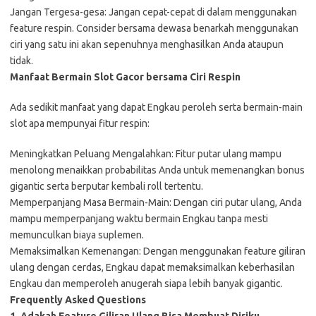
Jangan Tergesa-gesa: Jangan cepat-cepat di dalam menggunakan
feature respin. Consider bersama dewasa benarkah menggunakan
ciri yang satu ini akan sepenuhnya menghasilkan Anda ataupun
tidak.
Manfaat Bermain Slot Gacor bersama Ciri Respin
Ada sedikit manfaat yang dapat Engkau peroleh serta bermain-main
slot apa mempunyai fitur respin:
Meningkatkan Peluang Mengalahkan: Fitur putar ulang mampu
menolong menaikkan probabilitas Anda untuk memenangkan bonus
gigantic serta berputar kembali roll tertentu.
Memperpanjang Masa Bermain-Main: Dengan ciri putar ulang, Anda
mampu memperpanjang waktu bermain Engkau tanpa mesti
memunculkan biaya suplemen.
Memaksimalkan Kemenangan: Dengan menggunakan feature giliran
ulang dengan cerdas, Engkau dapat memaksimalkan keberhasilan
Engkau dan memperoleh anugerah siapa lebih banyak gigantic.
Frequently Asked Questions