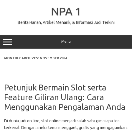
Skip
to
NPA 1
content
Berita Harian, Artikel Menarik, & Informasi Judi Terkini
Menu
MONTHLY ARCHIVES:
NOVEMBER 2024
Petunjuk Bermain Slot serta
Feature Giliran Ulang: Cara
Menggunakan Pengalaman Anda
Di dunia judi on line, slot online menjadi salah satu gim siapa ter-
terkenal. Dengan aneka tema menggaet, grafis yang mengagumkan,