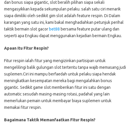
dan bonus siapa gigantic, slot beralih pilihan siapa sekali
mengasyikkan kepada sekumpulan pelaku. salah satu ciri menarik
siapa dimiliki oleh sedikit gim slot adalah feature respin. Di Dalam
karangan yang satu ini, kami bakal menghadiahkan petunjuk perihal
taktik bermain slot gacor
bet88
bersama feature putar ulang dan
seperti apa Engkau dapat menggunakan kejadian bermain Engkau.
Apaan Itu Fitur Respin?
Fitur respin ialah fitur yang mengizinkan partisipan untuk
mengelilingi balik gulungan slot tertentu tanpa wajib memasang judi
suplemen.Ciri ini mampu berfaedah untuk pelaku siapa hendak
meningkatkan kesempatan mereka bagi mengalahkan bonus
gigantic. Sedikit game slot memberikan fitur ini satu dengan
automatic sesudah masing-masing rotasi, padahal yang lain
memerlukan pemain untuk membayar biaya suplemen untuk
memakai fitur respin.
Bagaimana Taktik Memanfaatkan Fitur Respin?