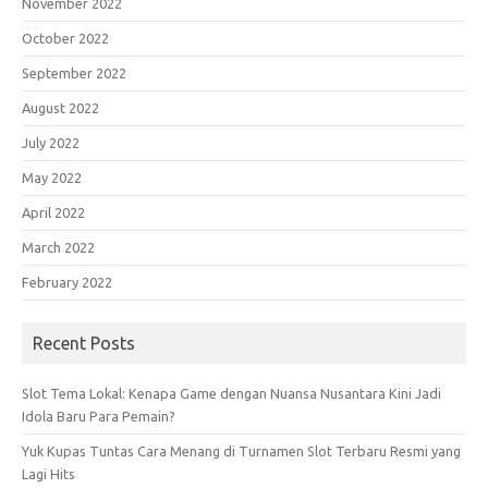
November 2022
October 2022
September 2022
August 2022
July 2022
May 2022
April 2022
March 2022
February 2022
Recent Posts
Slot Tema Lokal: Kenapa Game dengan Nuansa Nusantara Kini Jadi
Idola Baru Para Pemain?
Yuk Kupas Tuntas Cara Menang di Turnamen Slot Terbaru Resmi yang
Lagi Hits