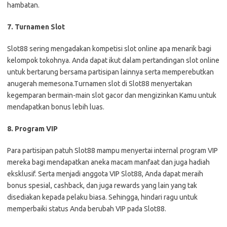
hambatan.
7. Turnamen Slot
Slot88 sering mengadakan kompetisi slot online apa menarik bagi
kelompok tokohnya. Anda dapat ikut dalam pertandingan slot online
untuk bertarung bersama partisipan lainnya serta memperebutkan
anugerah memesona.Turnamen slot di Slot88 menyertakan
kegemparan bermain-main slot gacor dan mengizinkan Kamu untuk
mendapatkan bonus lebih luas.
8. Program VIP
Para partisipan patuh Slot88 mampu menyertai internal program VIP
mereka bagi mendapatkan aneka macam manfaat dan juga hadiah
eksklusif. Serta menjadi anggota VIP Slot88, Anda dapat meraih
bonus spesial, cashback, dan juga rewards yang lain yang tak
disediakan kepada pelaku biasa. Sehingga, hindari ragu untuk
memperbaiki status Anda berubah VIP pada Slot88.