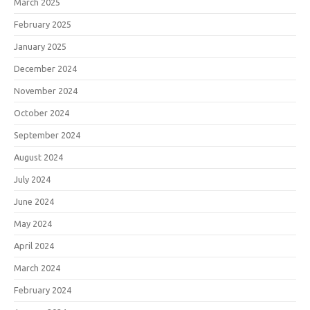
March 2025
February 2025
January 2025
December 2024
November 2024
October 2024
September 2024
August 2024
July 2024
June 2024
May 2024
April 2024
March 2024
February 2024