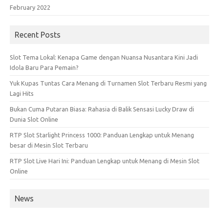
February 2022
Recent Posts
Slot Tema Lokal: Kenapa Game dengan Nuansa Nusantara Kini Jadi
Idola Baru Para Pemain?
Yuk Kupas Tuntas Cara Menang di Turnamen Slot Terbaru Resmi yang
Lagi Hits
Bukan Cuma Putaran Biasa: Rahasia di Balik Sensasi Lucky Draw di
Dunia Slot Online
RTP Slot Starlight Princess 1000: Panduan Lengkap untuk Menang
besar di Mesin Slot Terbaru
RTP Slot Live Hari Ini: Panduan Lengkap untuk Menang di Mesin Slot
Online
News