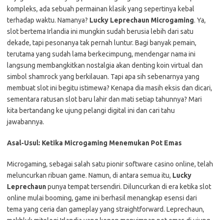
kompleks, ada sebuah permainan klasik yang sepertinya kebal
terhadap waktu. Namanya?
Lucky Leprechaun Microgaming
. Ya,
slot bertema Irlandia ini mungkin sudah berusia lebih dari satu
dekade, tapi pesonanya tak pernah luntur. Bagi banyak pemain,
terutama yang sudah lama berkecimpung, mendengar nama ini
langsung membangkitkan nostalgia akan denting koin virtual dan
simbol shamrock yang berkilauan. Tapi apa sih sebenarnya yang
membuat slot ini begitu istimewa? Kenapa dia masih eksis dan dicari,
sementara ratusan slot baru lahir dan mati setiap tahunnya? Mari
kita bertandang ke ujung pelangi digital ini dan cari tahu
jawabannya.
Asal-Usul: Ketika Microgaming Menemukan Pot Emas
Microgaming, sebagai salah satu pionir software casino online, telah
meluncurkan ribuan game. Namun, di antara semua itu,
Lucky
Leprechaun
punya tempat tersendiri. Diluncurkan di era ketika slot
online mulai booming, game ini berhasil menangkap esensi dari
tema yang ceria dan gameplay yang straightforward. Leprechaun,