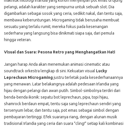
makhluk mitologi Irlandia yang konon menyimpan pot emas di ujung
pelangi, adalah karakter yang sempurna untuk sebuah slot. Dia
digambarkan sebagai sosok yang ceria, sedikit nakal, dan tentu saja,
membawa keberuntungan. Microgaming tidak berusaha membuat
sesuatu yang terlalu rumit; mereka fokus pada kesenangan
sederhana yang langsung bisa dinikmati siapa saja, dari pemula
hingga veteran.
Visual dan Suara: Pesona Retro yang Menghangatkan Hati
Jangan harap Anda akan menemukan animasi cinematic atau
soundtrack orkestra lengkap di sini. Kekuatan visual
Lucky
Leprechaun Microgaming
justru terletak pada kesederhanaannya
yang menawan. Latar belakangnya adalah pedesaan Irlandia yang
hijau dengan pelangi dan awan putih. Simbol-simbolnya terdiri dari
benda-benda ikonik: sepatu bot leprechaun, pipa, topi hijau,
shamrock berdaun empat, tentu saja sang leprechaun sendiri yang
tersenyum lebar, dan tentu saja, pot emas sebagai simbol dengan
pembayaran tertinggi. Efek suaranya riang, dengan alunan musik
tradisional Irlandia yang ceria dan suara "cling!" setiap kali kombinasi