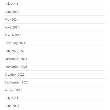
July 2024
June 2024
May 2024
April 2024
March 2024
February 2024
January 2024
December 2023
November 2023
October 2023
September 2023
August 2023
July 2023
June 2023