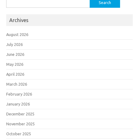
Search
for:
Archives
August 2026
July 2026
June 2026
May 2026
April 2026
March 2026
February 2026
January 2026
December 2025
November 2025
October 2025