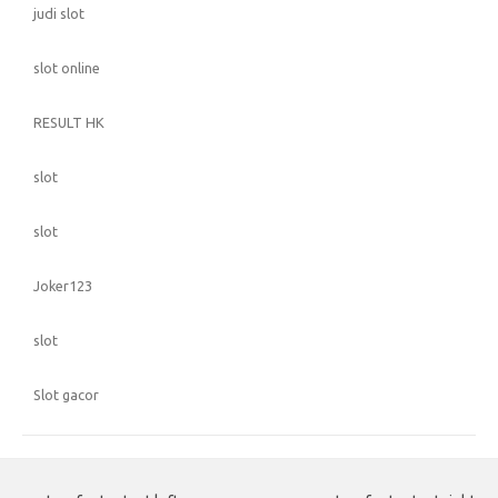
judi slot
slot online
RESULT HK
slot
slot
Joker123
slot
Slot gacor