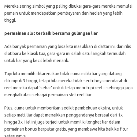
Mereka sering simbol yang paling disukai gara-gara mereka memulai
pemain untuk mendapatkan pembayaran dan hadiah yang lebih
tinggi.
permainan slot terbaik bersama gulungan liar
Ada banyak permainan yang bisa kita masukkan di daftar ini, dari rilis
slot baru ke klasik tua, gara-gara ini salah satu langkah termudah
untuk liar yang kecil lebih menarik.
Tapi kita memilih dikarenakan tidak cuma miliki liar yang datang
ditumpuk 3 tinggi, tetapi bila mereka tidak seutuhnya mendarat di
reel mereka dapat ‘sebar’ untuk tetap menutupi reel – sehingga juga
mengkalkulasi sebagai permainan slot reel liar.
Plus, cuma untuk memberikan sedikit pembekuan ekstra, untuk
setiap mati, liar dapat menaikkan penggandanya berasal dari 1x
hingga 3x. Hal ini juga terjadi untuk memiliki lengket liar dalam
permainan bonus berputar gratis, yang membawa kita baik ke fitur
seterusnya.