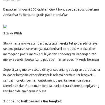
Dapatkan hingga € 300 didalam duwit bonus pada deposit pertama
Anda plsu 20 berputar gratis pada mendaftar
Sticky Wilds
Sticky liar layaknya standar liar, tetapi mereka tetap berada di layar
selama putaran seterusnya atau berhasil berputar. Mereka akan
memegang posisi mereka di layar dan condong miliki pengaturan
mereka sendiri bergantung pada permainan spesifik Anda bermain.
Seperti yang mereka tetap di layar sepanjang sebagian berputar, liar
ini dapat bersama cepat ditumpuk selama bermain liar lengket –
sangat mungkin pemain untuk menggapai kemenangan besar.
Mereka adalah fitur umum berasal dari putaran bonus tetapi jarang
terlihat didalam bermain biasa.
Slot paling baik bersama liar lengket: