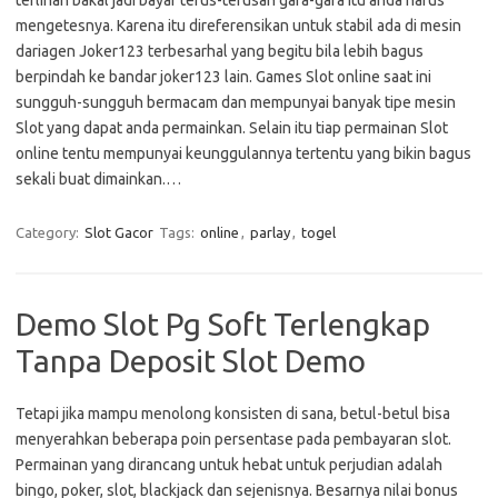
mengetesnya. Karena itu direferensikan untuk stabil ada di mesin
dariagen Joker123 terbesarhal yang begitu bila lebih bagus
berpindah ke bandar joker123 lain. Games Slot online saat ini
sungguh-sungguh bermacam dan mempunyai banyak tipe mesin
Slot yang dapat anda permainkan. Selain itu tiap permainan Slot
online tentu mempunyai keunggulannya tertentu yang bikin bagus
sekali buat dimainkan.…
Category:
Slot Gacor
Tags:
online
,
parlay
,
togel
Demo Slot Pg Soft Terlengkap
Tanpa Deposit Slot Demo
Tetapi jika mampu menolong konsisten di sana, betul-betul bisa
menyerahkan beberapa poin persentase pada pembayaran slot.
Permainan yang dirancang untuk hebat untuk perjudian adalah
bingo, poker, slot, blackjack dan sejenisnya. Besarnya nilai bonus