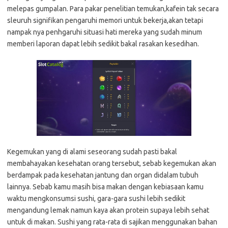
melepas gumpalan. Para pakar penelitian temukan,kafein tak secara
sleuruh signifikan pengaruhi memori untuk bekerja,akan tetapi
nampak nya penhgaruhi situasi hati mereka yang sudah minum
memberi laporan dapat lebih sedikit bakal rasakan kesedihan.
Kegemukan yang di alami seseorang sudah pasti bakal
membahayakan kesehatan orang tersebut, sebab kegemukan akan
berdampak pada kesehatan jantung dan organ didalam tubuh
lainnya. Sebab kamu masih bisa makan dengan kebiasaan kamu
waktu mengkonsumsi sushi, gara-gara sushi lebih sedikit
mengandung lemak namun kaya akan protein supaya lebih sehat
untuk di makan. Sushi yang rata-rata di sajikan menggunakan bahan