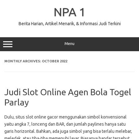
Skip
to
NPA 1
content
Berita Harian, Artikel Menarik, & Informasi Judi Terkini
Menu
MONTHLY ARCHIVES:
OCTOBER 2022
Judi Slot Online Agen Bola Togel
Parlay
Dulu, situs slot online gacor menggunakan simbol konvensional
yaitu angka 7, lonceng dan BAR, dan jumlah paylines hanya satu
garis horizontal. Bahkan, ada juga simbol yang bisa terlalu melebar,
meledak, atau tiba-tiba memenuhi layar. Biasanya bandar tersebut