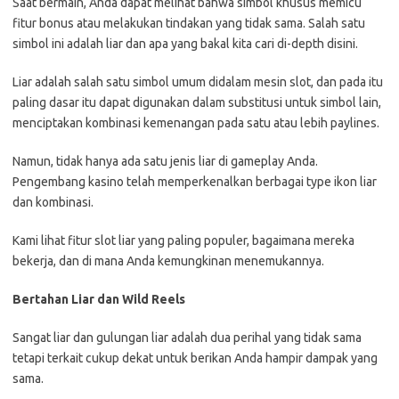
Saat bermain, Anda dapat melihat bahwa simbol khusus memicu
fitur bonus atau melakukan tindakan yang tidak sama. Salah satu
simbol ini adalah liar dan apa yang bakal kita cari di-depth disini.
Liar adalah salah satu simbol umum didalam mesin slot, dan pada itu
paling dasar itu dapat digunakan dalam substitusi untuk simbol lain,
menciptakan kombinasi kemenangan pada satu atau lebih paylines.
Namun, tidak hanya ada satu jenis liar di gameplay Anda.
Pengembang kasino telah memperkenalkan berbagai type ikon liar
dan kombinasi.
Kami lihat fitur slot liar yang paling populer, bagaimana mereka
bekerja, dan di mana Anda kemungkinan menemukannya.
Bertahan Liar dan Wild Reels
Sangat liar dan gulungan liar adalah dua perihal yang tidak sama
tetapi terkait cukup dekat untuk berikan Anda hampir dampak yang
sama.