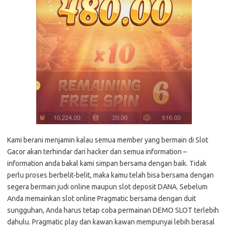
Kami berani menjamin kalau semua member yang bermain di Slot
Gacor akan terhindar dari hacker dan semua information –
information anda bakal kami simpan bersama dengan baik. Tidak
perlu proses berbelit-belit, maka kamu telah bisa bersama dengan
segera bermain judi online maupun slot deposit DANA. Sebelum
Anda memainkan slot online Pragmatic bersama dengan duit
sungguhan, Anda harus tetap coba permainan DEMO SLOT terlebih
dahulu. Pragmatic play dan kawan kawan mempunyai lebih berasal