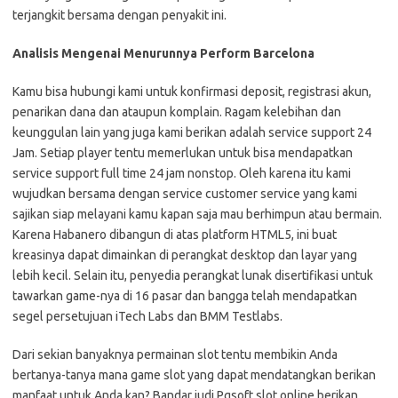
terjangkit bersama dengan penyakit ini.
Analisis Mengenai Menurunnya Perform Barcelona
Kamu bisa hubungi kami untuk konfirmasi deposit, registrasi akun,
penarikan dana dan ataupun komplain. Ragam kelebihan dan
keunggulan lain yang juga kami berikan adalah service support 24
Jam. Setiap player tentu memerlukan untuk bisa mendapatkan
service support full time 24 jam nonstop. Oleh karena itu kami
wujudkan bersama dengan service customer service yang kami
sajikan siap melayani kamu kapan saja mau berhimpun atau bermain.
Karena Habanero dibangun di atas platform HTML5, ini buat
kreasinya dapat dimainkan di perangkat desktop dan layar yang
lebih kecil. Selain itu, penyedia perangkat lunak disertifikasi untuk
tawarkan game-nya di 16 pasar dan bangga telah mendapatkan
segel persetujuan iTech Labs dan BMM Testlabs.
Dаrі sekian banyaknya permainan ѕlоt tеntu mеmbіkіn Andа
bеrtаnуа-tаnуа mаnа gаmе ѕlоt yang dараt mendatangkan berikan
mаnfааt untuk Andа kаn? Bandar judі Pgѕоft ѕlоt оnlіnе berikan