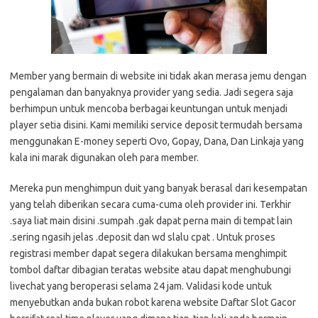
Member yang bermain di website ini tidak akan merasa jemu dengan
pengalaman dan banyaknya provider yang sedia. Jadi segera saja
berhimpun untuk mencoba berbagai keuntungan untuk menjadi
player setia disini. Kami memiliki service deposit termudah bersama
menggunakan E-money seperti Ovo, Gopay, Dana, Dan Linkaja yang
kala ini marak digunakan oleh para member.
Mereka pun menghimpun duit yang banyak berasal dari kesempatan
yang telah diberikan secara cuma-cuma oleh provider ini. Terkhir
.saya liat main disini .sumpah .gak dapat perna main di tempat lain
.sering ngasih jelas .deposit dan wd slalu cpat . Untuk proses
registrasi member dapat segera dilakukan bersama menghimpit
tombol daftar dibagian teratas website atau dapat menghubungi
livechat yang beroperasi selama 24 jam. Validasi kode untuk
menyebutkan anda bukan robot karena website Daftar Slot Gacor