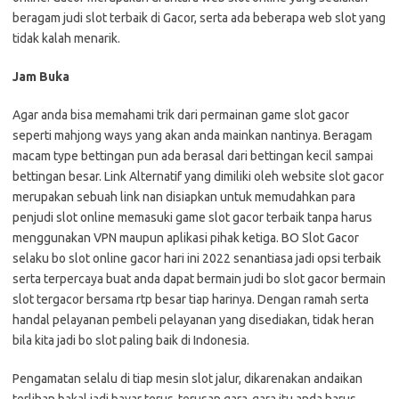
beragam judi slot terbaik di Gacor, serta ada beberapa web slot yang
tidak kalah menarik.
Jam Buka
Agar anda bisa memahami trik dari permainan game slot gacor
seperti mahjong ways yang akan anda mainkan nantinya. Beragam
macam type bettingan pun ada berasal dari bettingan kecil sampai
bettingan besar. Link Alternatif yang dimiliki oleh website slot gacor
merupakan sebuah link nan disiapkan untuk memudahkan para
penjudi slot online memasuki game slot gacor terbaik tanpa harus
menggunakan VPN maupun aplikasi pihak ketiga. BO Slot Gacor
selaku bo slot online gacor hari ini 2022 senantiasa jadi opsi terbaik
serta terpercaya buat anda dapat bermain judi bo slot gacor bermain
slot tergacor bersama rtp besar tiap harinya. Dengan ramah serta
handal pelayanan pembeli pelayanan yang disediakan, tidak heran
bila kita jadi bo slot paling baik di Indonesia.
Pengamatan selalu di tiap mesin slot jalur, dikarenakan andaikan
terlihan bakal jadi bayar terus-terusan gara-gara itu anda harus