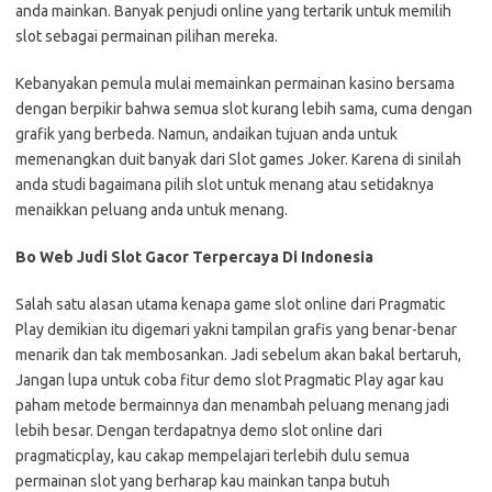
anda mainkan. Banyak penjudi online yang tertarik untuk memilih
slot sebagai permainan pilihan mereka.
Kebanyakan pemula mulai memainkan permainan kasino bersama
dengan berpikir bahwa semua slot kurang lebih sama, cuma dengan
grafik yang berbeda. Namun, andaikan tujuan anda untuk
memenangkan duit banyak dari Slot games Joker. Karena di sinilah
anda studi bagaimana pilih slot untuk menang atau setidaknya
menaikkan peluang anda untuk menang.
Bo Web Judi Slot Gacor Terpercaya Di Indonesia
Salah satu alasan utama kenapa game slot online dari Pragmatic
Play demikian itu digemari yakni tampilan grafis yang benar-benar
menarik dan tak membosankan. Jadi sebelum akan bakal bertaruh,
Jangan lupa untuk coba fitur demo slot Pragmatic Play agar kau
paham metode bermainnya dan menambah peluang menang jadi
lebih besar. Dengan terdapatnya demo slot online dari
pragmaticplay, kau cakap mempelajari terlebih dulu semua
permainan slot yang berharap kau mainkan tanpa butuh