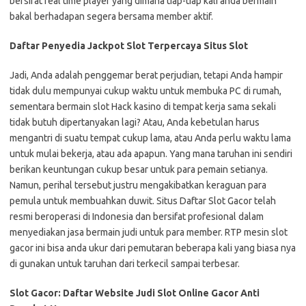
bersifat real time player yang dimana tiap-tiap kali anda bermain
bakal berhadapan segera bersama member aktif.
Daftar Penyedia Jackpot Slot Terpercaya Situs Slot
Jadi, Anda adalah penggemar berat perjudian, tetapi Anda hampir
tidak dulu mempunyai cukup waktu untuk membuka PC di rumah,
sementara bermain slot Hack kasino di tempat kerja sama sekali
tidak butuh dipertanyakan lagi? Atau, Anda kebetulan harus
mengantri di suatu tempat cukup lama, atau Anda perlu waktu lama
untuk mulai bekerja, atau ada apapun. Yang mana taruhan ini sendiri
berikan keuntungan cukup besar untuk para pemain setianya.
Namun, perihal tersebut justru mengakibatkan keraguan para
pemula untuk membuahkan duwit. Situs Daftar Slot Gacor telah
resmi beroperasi di Indonesia dan bersifat profesional dalam
menyediakan jasa bermain judi untuk para member. RTP mesin slot
gacor ini bisa anda ukur dari pemutaran beberapa kali yang biasa nya
di gunakan untuk taruhan dari terkecil sampai terbesar.
Slot Gacor: Daftar Website Judi Slot Online Gacor Anti