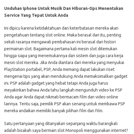
Unduhan Iphone Untuk Musik Dan Hiburan-tips Menentukan
Service Yang Tepat Untuk Anda
Ini dipicu karena ketidaktahuan dan keterbatasan mereka akan
pengetahuan tentang slot online. Maka berasal dari itu, penting
sekali rasanya mengawali pembahasan ini berasal dari histori
permainan slot. Bagaimana pertama kali mesin slot ditemukan
hingga siapa yang menemukannya dan sistem dan juga cara kerja
mesin slot mereka. Jika Anda diantara dari mereka yang menyukai
PlayStation portabel, PSP, Anda memang dapat lakukan riset
mengenai tips yang akan mendukung Anda memaksimalkan gadget
ini. PSP adalah gadget yang hebat tetapi Anda juga harus
meyakinkan bahwa Anda tahu langkah mengunduh video ke PSP
Anda agar Anda dapat nikmati bermacam film dan video online
lainnya. Tentu saja, pemilik PSP akan senang untuk membawa PSP
mereka andaikan memiliki banyak pilihan film dan film.
Satu pertanyaan yang ditanyakan sepanjang waktu barangkali
adalah bisakah saya bermain slot Monopoli menggunakan internet?