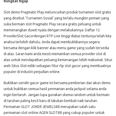
Rungkat Ngap
Slot demo Pragmatic Play meluncurkan produk turnamen slot gratis
yang disebut ‘Turnamen Sosial’ yang terlalu mungkin pemain yang
suka bermain slot Pragmatic Play secara gratis peluang untuk
memenangkan duwit nyata dengan melakukannya. Daftar 12
ProviderSlot Gacordengan RTP Live tinggi diatas tentunya telah kita
analisa terlebih dahulu. Anda dapat membuktikannya segera
bersama dengan klik banner atau menu game yang sudah tersedia
di atas. Saran kami anda mesti memainkan semua provider slot di
atas untuk mendapatkan peluang kemenangan lebih maksimal. Situs
web Situs Slot miliki sebagian fitur rtp slot gacor yang membuatnya
populer di industri perjudian online.
Buktikan sendiri gacor game ini bersama pemberian dari akun demo
untuk buktikan semua hasil permainan anda jackpot selama anda
ingin bertaruh. Jangan lupa gunakan skema random untuk bermain
di taruhan paling kecil baru di lakukan kembali naik taruhan.
Permainan SLOT JOKER JEWELS88 merupakan salah satu
permainan slot online AGEN SLOT88 yang cukup populer untuk