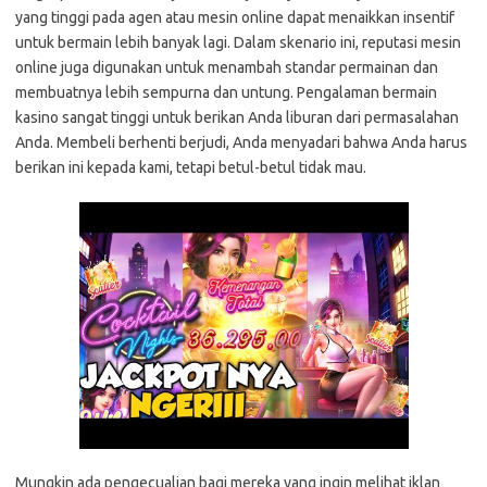
yang tinggi pada agen atau mesin online dapat menaikkan insentif
untuk bermain lebih banyak lagi. Dalam skenario ini, reputasi mesin
online juga digunakan untuk menambah standar permainan dan
membuatnya lebih sempurna dan untung. Pengalaman bermain
kasino sangat tinggi untuk berikan Anda liburan dari permasalahan
Anda. Membeli berhenti berjudi, Anda menyadari bahwa Anda harus
berikan ini kepada kami, tetapi betul-betul tidak mau.
Mungkin ada pengecualian bagi mereka yang ingin melihat iklan