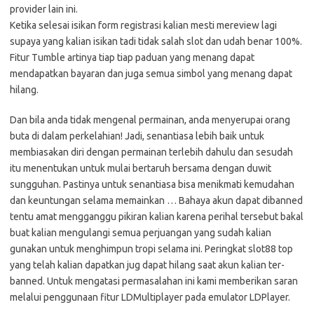
provider lain ini.
Ketika selesai isikan form registrasi kalian mesti mereview lagi
supaya yang kalian isikan tadi tidak salah slot dan udah benar 100%.
Fitur Tumble artinya tiap tiap paduan yang menang dapat
mendapatkan bayaran dan juga semua simbol yang menang dapat
hilang.
Dan bila anda tidak mengenal permainan, anda menyerupai orang
buta di dalam perkelahian! Jadi, senantiasa lebih baik untuk
membiasakan diri dengan permainan terlebih dahulu dan sesudah
itu menentukan untuk mulai bertaruh bersama dengan duwit
sungguhan. Pastinya untuk senantiasa bisa menikmati kemudahan
dan keuntungan selama memainkan … Bahaya akun dapat dibanned
tentu amat mengganggu pikiran kalian karena perihal tersebut bakal
buat kalian mengulangi semua perjuangan yang sudah kalian
gunakan untuk menghimpun tropi selama ini. Peringkat slot88 top
yang telah kalian dapatkan jug dapat hilang saat akun kalian ter-
banned. Untuk mengatasi permasalahan ini kami memberikan saran
melalui penggunaan fitur LDMultiplayer pada emulator LDPlayer.