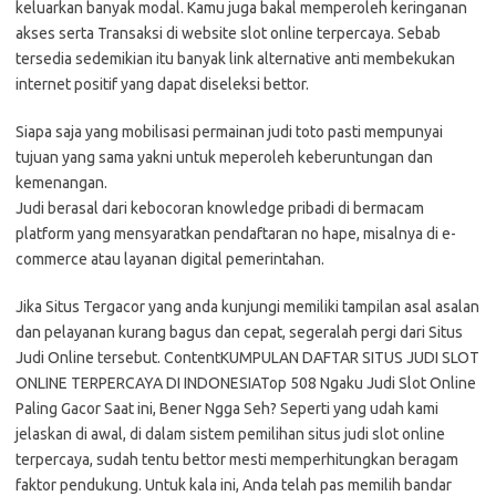
keluarkan banyak modal. Kamu juga bakal memperoleh keringanan
akses serta Transaksi di website slot online terpercaya. Sebab
tersedia sedemikian itu banyak link alternative anti membekukan
internet positif yang dapat diseleksi bettor.
Siapa saja yang mobilisasi permainan judi toto pasti mempunyai
tujuan yang sama yakni untuk meperoleh keberuntungan dan
kemenangan.
Judi berasal dari kebocoran knowledge pribadi di bermacam
platform yang mensyaratkan pendaftaran no hape, misalnya di e-
commerce atau layanan digital pemerintahan.
Jika Situs Tergacor yang anda kunjungi memiliki tampilan asal asalan
dan pelayanan kurang bagus dan cepat, segeralah pergi dari Situs
Judi Online tersebut. ContentKUMPULAN DAFTAR SITUS JUDI SLOT
ONLINE TERPERCAYA DI INDONESIATop 508 Ngaku Judi Slot Online
Paling Gacor Saat ini, Bener Ngga Seh? Seperti yang udah kami
jelaskan di awal, di dalam sistem pemilihan situs judi slot online
terpercaya, sudah tentu bettor mesti memperhitungkan beragam
faktor pendukung. Untuk kala ini, Anda telah pas memilih bandar