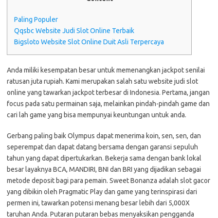
Paling Populer
Qqsbc Website Judi Slot Online Terbaik
Bigsloto Website Slot Online Duit Asli Terpercaya
Anda miliki kesempatan besar untuk memenangkan jackpot senilai
ratusan juta rupiah. Kami merupakan salah satu website judi slot
online yang tawarkan jackpot terbesar di Indonesia. Pertama, jangan
focus pada satu permainan saja, melainkan pindah-pindah game dan
cari lah game yang bisa mempunyai keuntungan untuk anda.
Gerbang paling baik Olympus dapat menerima koin, sen, sen, dan
seperempat dan dapat datang bersama dengan garansi sepuluh
tahun yang dapat dipertukarkan. Bekerja sama dengan bank lokal
besar layaknya BCA, MANDIRI, BNI dan BRI yang dijadikan sebagai
metode deposit bagi para pemain. Sweet Bonanza adalah slot gacor
yang dibikin oleh Pragmatic Play dan game yang terinspirasi dari
permen ini, tawarkan potensi menang besar lebih dari 5,000X
taruhan Anda. Putaran putaran bebas menyaksikan pengganda