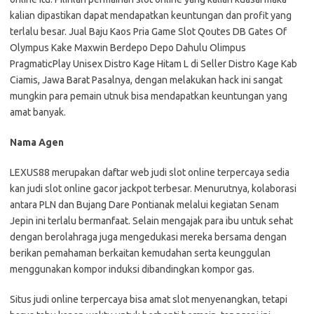
kalian dipastikan dapat mendapatkan keuntungan dan profit yang
terlalu besar. Jual Baju Kaos Pria Game Slot Qoutes DB Gates Of
Olympus Kake Maxwin Berdepo Depo Dahulu Olimpus
PragmaticPlay Unisex Distro Kage Hitam L di Seller Distro Kage Kab
Ciamis, Jawa Barat Pasalnya, dengan melakukan hack ini sangat
mungkin para pemain utnuk bisa mendapatkan keuntungan yang
amat banyak.
Nama Agen
LEXUS88 merupakan daftar web judi slot online terpercaya sedia
kan judi slot online gacor jackpot terbesar. Menurutnya, kolaborasi
antara PLN dan Bujang Dare Pontianak melalui kegiatan Senam
Jepin ini terlalu bermanfaat. Selain mengajak para ibu untuk sehat
dengan berolahraga juga mengedukasi mereka bersama dengan
berikan pemahaman berkaitan kemudahan serta keunggulan
menggunakan kompor induksi dibandingkan kompor gas.
Situs judi online terpercaya bisa amat slot menyenangkan, tetapi