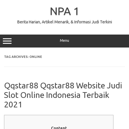
Skip
to
NPA 1
content
Berita Harian, Artikel Menarik, & Informasi Judi Terkini
Menu
TAG ARCHIVES:
ONLINE
Qqstar88 Qqstar88 Website Judi
Slot Online Indonesia Terbaik
2021
Content