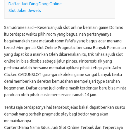
Daftar Judi Ding Dong Online
Slot Joker Jewels
Samudranesia.id – Keseruan judi slot online bermain game Domino
itu terdapat waktu pilih room yang bagus, nah pertanyaanya
bagaimanakah cara melacak room fafafa yang bagus agar menang
terus? Mengenali Slot Online Pragmatic bersama Banyak Permainan
yang dapat kit a mainkan Oleh dikarenakan itu, trik rahasia judi slot
online ini bisa dicoba sebagai jalur pintas. PinterestTrik yang
pertama adalah bersama memakai aplikasi pihak ketiga yaitu Auto
Clicker. GADUNSLOT gara-gara koleksi game sangat banyak tentu
demi memberikan deretan kemudahan mempelajari type taruhan
kegemaran. Daftar game judi online masih terdengar baru bisa minta
panduan oleh pihak customer service ramah 24 jam.
Tentu saja terdapatnya hal tersebut jelas bakal dapat berikan suatu
dampak yang terbaik pragmatic play bagi bettor yang akan
memainkannya.
ContentNama Nama Situs Judi Slot Online Terbaik dan Terpercaya