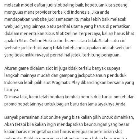
melacak model daftar judi slot paling baik, kebetulan kita sedang
mengulas mana provider terbaik di Indonesia. Jika anda
mendapatkan website judi semacam itu maka lebih baik melacak
web judi yang lainnya. Satu perihal utama yang harus di perhatikan
didalam menentukan Situs Slot Online Terpercaya, kalian harus lihat
apakah Situs Online Hoki itu berlisensi atau tidak. Salah satu ciri
website judi terbaik yang tidak boleh anda lupakan adalah web judi
yang tidak miliki riwayat perihal hal jelek, terhitung penipuan.
Aturan game didalam slot ini juga tidak terlalu banyak supaya
langkah mainnya mudah dan gampang jackpot.Namun penduduk
Indonesia lebih pilih slot Pragmatic Play dibandingkan bersama yang
lainnya.
Di masa lalu, kami telah berikan kembali bonus duit tunai, omset, dan
promo hebat lainnya untuk bagian baru dan lama layaknya Anda.
Banyak permainan slot online yang bisa kalian pilih untuk dimainkan,
Akan tetapi bila kalian ingin mendapatkan keuntungan yang besar
kalian harus mengetahui dan harus menguasai permainan slot
online itu. Pilihlah permainan slot online yang kalian kuasai maka