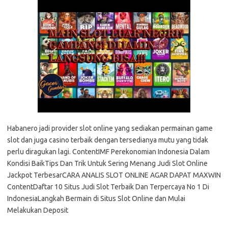
Habanero jadi provider slot online yang sediakan permainan game
slot dan juga casino terbaik dengan tersedianya mutu yang tidak
perlu diragukan lagi. ContentIMF Perekonomian Indonesia Dalam
Kondisi BaikTips Dan Trik Untuk Sering Menang Judi Slot Online
Jackpot TerbesarCARA ANALIS SLOT ONLINE AGAR DAPAT MAXWIN
ContentDaftar 10 Situs Judi Slot Terbaik Dan Terpercaya No 1 Di
IndonesiaLangkah Bermain di Situs Slot Online dan Mulai
Melakukan Deposit