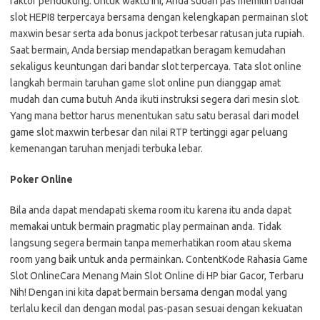
faktor pendukung. Untuk waktu ini, Anda sudah pas memilih bandar
slot HEPI8 terpercaya bersama dengan kelengkapan permainan slot
maxwin besar serta ada bonus jackpot terbesar ratusan juta rupiah.
Saat bermain, Anda bersiap mendapatkan beragam kemudahan
sekaligus keuntungan dari bandar slot terpercaya. Tata slot online
langkah bermain taruhan game slot online pun dianggap amat
mudah dan cuma butuh Anda ikuti instruksi segera dari mesin slot.
Yang mana bettor harus menentukan satu satu berasal dari model
game slot maxwin terbesar dan nilai RTP tertinggi agar peluang
kemenangan taruhan menjadi terbuka lebar.
Poker Online
Bila anda dapat mendapati skema room itu karena itu anda dapat
memakai untuk bermain pragmatic play permainan anda. Tidak
langsung segera bermain tanpa memerhatikan room atau skema
room yang baik untuk anda permainkan. ContentKode Rahasia Game
Slot OnlineCara Menang Main Slot Online di HP biar Gacor, Terbaru
Nih! Dengan ini kita dapat bermain bersama dengan modal yang
terlalu kecil dan dengan modal pas-pasan sesuai dengan kekuatan