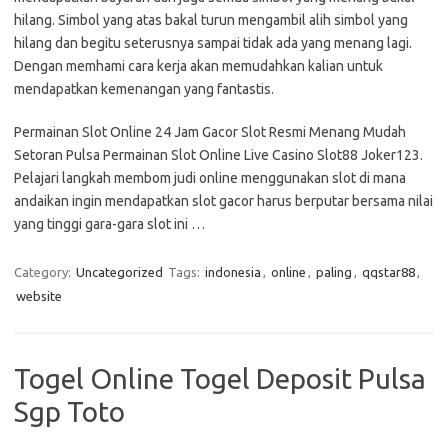
hilang. Simbol yang atas bakal turun mengambil alih simbol yang
hilang dan begitu seterusnya sampai tidak ada yang menang lagi.
Dengan memhami cara kerja akan memudahkan kalian untuk
mendapatkan kemenangan yang fantastis.
Permainan Slot Online 24 Jam Gacor Slot Resmi Menang Mudah
Setoran Pulsa Permainan Slot Online Live Casino Slot88 Joker123.
Pelajari langkah membom judi online menggunakan slot di mana
andaikan ingin mendapatkan slot gacor harus berputar bersama nilai
yang tinggi gara-gara slot ini …
Category:
Uncategorized
Tags:
indonesia
,
online
,
paling
,
qqstar88
,
website
Togel Online Togel Deposit Pulsa
Sgp Toto