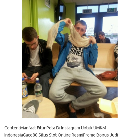
ContentManfaat Fitur Peta Di Instagram Untuk UMKM
IndonesiaGaco88 Situs Slot Online ResmiPromo Bonus Judi