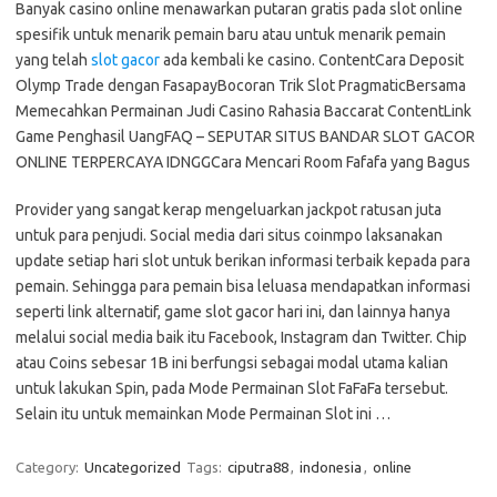
Banyak casino online menawarkan putaran gratis pada slot online
spesifik untuk menarik pemain baru atau untuk menarik pemain
yang telah
slot gacor
ada kembali ke casino. ContentCara Deposit
Olymp Trade dengan FasapayBocoran Trik Slot PragmaticBersama
Memecahkan Permainan Judi Casino Rahasia Baccarat ContentLink
Game Penghasil UangFAQ – SEPUTAR SITUS BANDAR SLOT GACOR
ONLINE TERPERCAYA IDNGGCara Mencari Room Fafafa yang Bagus
Provider yang sangat kerap mengeluarkan jackpot ratusan juta
untuk para penjudi. Social media dari situs coinmpo laksanakan
update setiap hari slot untuk berikan informasi terbaik kepada para
pemain. Sehingga para pemain bisa leluasa mendapatkan informasi
seperti link alternatif, game slot gacor hari ini, dan lainnya hanya
melalui social media baik itu Facebook, Instagram dan Twitter. Chip
atau Coins sebesar 1B ini berfungsi sebagai modal utama kalian
untuk lakukan Spin, pada Mode Permainan Slot FaFaFa tersebut.
Selain itu untuk memainkan Mode Permainan Slot ini …
Category:
Uncategorized
Tags:
ciputra88
,
indonesia
,
online