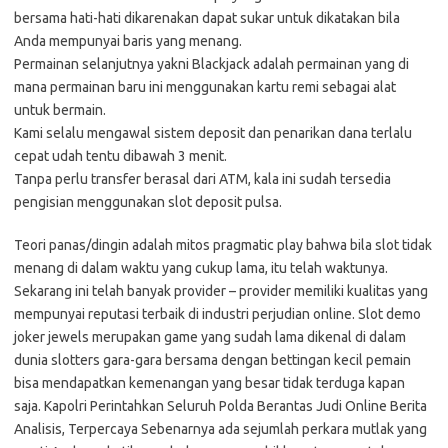
bersama hati-hati dikarenakan dapat sukar untuk dikatakan bila
Anda mempunyai baris yang menang.
Permainan selanjutnya yakni Blackjack adalah permainan yang di
mana permainan baru ini menggunakan kartu remi sebagai alat
untuk bermain.
Kami selalu mengawal sistem deposit dan penarikan dana terlalu
cepat udah tentu dibawah 3 menit.
Tanpa perlu transfer berasal dari ATM, kala ini sudah tersedia
pengisian menggunakan slot deposit pulsa.
Teori panas/dingin adalah mitos pragmatic play bahwa bila slot tidak
menang di dalam waktu yang cukup lama, itu telah waktunya.
Sekarang ini telah banyak provider – provider memiliki kualitas yang
mempunyai reputasi terbaik di industri perjudian online. Slot demo
joker jewels merupakan game yang sudah lama dikenal di dalam
dunia slotters gara-gara bersama dengan bettingan kecil pemain
bisa mendapatkan kemenangan yang besar tidak terduga kapan
saja. Kapolri Perintahkan Seluruh Polda Berantas Judi Online Berita
Analisis, Terpercaya Sebenarnya ada sejumlah perkara mutlak yang