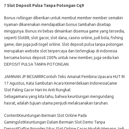
? Slot Deposit Pulsa Tanpa Potongan Cq9
Bonus rollingan diberikan untuk membut member member semakin
nyaman dikarenakan mendapatkan bonus tambahan disetiap
minggunya. Bonus ini bebas dimainkan disemua game yang tersedia,
seperti Slot88, slot gacor, slot dana, casino online, judi bola, fishing
game, dan juga judi togel online. Slot deposit pulsa tanpa potongan
merupakan website slot terpercaya dan terlengkap di indonesia
bersama bonus deposit 200% untuk new member, juga sedia kan
DEPOSIT PULSA TANPA POTONGAN.
JAMINAN JP BESARRRContoh Teks Amanat Pembina Upacara HUT RI
17 Agustus, Kata Sambutan Acara Kemerdekaan IndonesiaGame
Slot Paling Gacor Hari Ini Anti Rungkat
Sebagaimana yang kita tahu, bahwa keuntungan mengundang
hasrat, adalah tujuan utama penjudi melaksanakan taruhan.
ContentKeuntungan Bermain Slot Online Pada
GamingslotKeuntungan Dalam Bermain Slot Demo Tanpa
DepositDaftar Provider Situs Slot Online Gacor Mudah Menang Jadi,