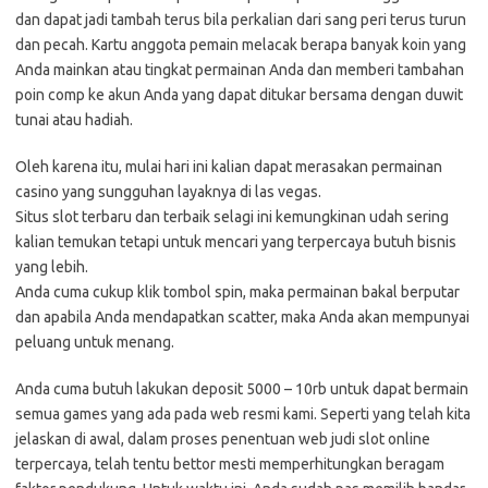
dan dapat jadi tambah terus bila perkalian dari sang peri terus turun
dan pecah. Kartu anggota pemain melacak berapa banyak koin yang
Anda mainkan atau tingkat permainan Anda dan memberi tambahan
poin comp ke akun Anda yang dapat ditukar bersama dengan duwit
tunai atau hadiah.
Oleh karena itu, mulai hari ini kalian dapat merasakan permainan
casino yang sungguhan layaknya di las vegas.
Situs slot terbaru dan terbaik selagi ini kemungkinan udah sering
kalian temukan tetapi untuk mencari yang terpercaya butuh bisnis
yang lebih.
Anda cuma cukup klik tombol spin, maka permainan bakal berputar
dan apabila Anda mendapatkan scatter, maka Anda akan mempunyai
peluang untuk menang.
Anda cuma butuh lakukan deposit 5000 – 10rb untuk dapat bermain
semua games yang ada pada web resmi kami. Seperti yang telah kita
jelaskan di awal, dalam proses penentuan web judi slot online
terpercaya, telah tentu bettor mesti memperhitungkan beragam