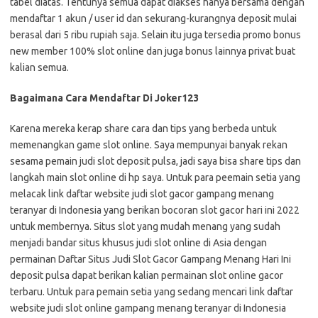
tabel diatas. Tentunya semua dapat diakses hanya bersama dengan
mendaftar 1 akun / user id dan sekurang-kurangnya deposit mulai
berasal dari 5 ribu rupiah saja. Selain itu juga tersedia promo bonus
new member 100% slot online dan juga bonus lainnya privat buat
kalian semua.
Bagaimana Cara Mendaftar Di Joker123
Karena mereka kerap share cara dan tips yang berbeda untuk
memenangkan game slot online. Saya mempunyai banyak rekan
sesama pemain judi slot deposit pulsa, jadi saya bisa share tips dan
langkah main slot online di hp saya. Untuk para peemain setia yang
melacak link daftar website judi slot gacor gampang menang
teranyar di Indonesia yang berikan bocoran slot gacor hari ini 2022
untuk membernya. Situs slot yang mudah menang yang sudah
menjadi bandar situs khusus judi slot online di Asia dengan
permainan Daftar Situs Judi Slot Gacor Gampang Menang Hari Ini
deposit pulsa dapat berikan kalian permainan slot online gacor
terbaru. Untuk para pemain setia yang sedang mencari link daftar
website judi slot online gampang menang teranyar di Indonesia