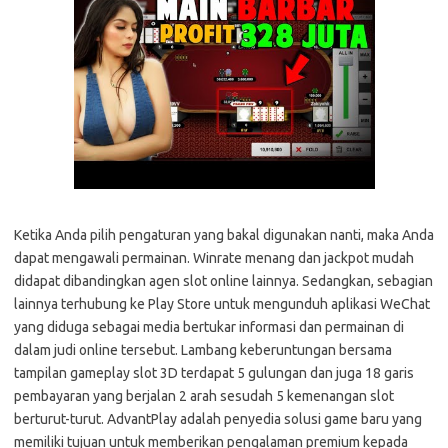
Ketika Anda pilih pengaturan yang bakal digunakan nanti, maka Anda
dapat mengawali permainan. Winrate menang dan jackpot mudah
didapat dibandingkan agen slot online lainnya. Sedangkan, sebagian
lainnya terhubung ke Play Store untuk mengunduh aplikasi WeChat
yang diduga sebagai media bertukar informasi dan permainan di
dalam judi online tersebut. Lambang keberuntungan bersama
tampilan gameplay slot 3D terdapat 5 gulungan dan juga 18 garis
pembayaran yang berjalan 2 arah sesudah 5 kemenangan slot
berturut-turut. AdvantPlay adalah penyedia solusi game baru yang
memiliki tujuan untuk memberikan pengalaman premium kepada