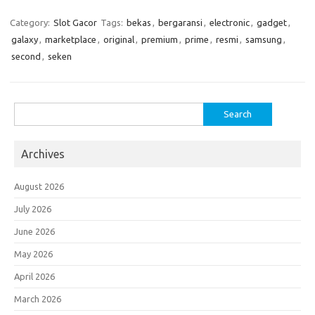
Category:
Slot Gacor
Tags:
bekas
,
bergaransi
,
electronic
,
gadget
,
galaxy
,
marketplace
,
original
,
premium
,
prime
,
resmi
,
samsung
,
second
,
seken
Search
for:
Archives
August 2026
July 2026
June 2026
May 2026
April 2026
March 2026