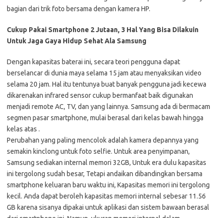
bagian dari trik foto bersama dengan kamera HP.
Cukup Pakai Smartphone 2 Jutaan, 3 Hal Yang Bisa Dilakuin
Untuk Jaga Gaya Hidup Sehat Ala Samsung
Dengan kapasitas baterai ini, secara teori pengguna dapat
berselancar di dunia maya selama 15 jam atau menyaksikan video
selama 20 jam. Hal itu tentunya buat banyak pengguna jadi kecewa
dikarenakan infrared sensor cukup bermanfaat baik digunakan
menjadi remote AC, TV, dan yang lainnya. Samsung ada di bermacam
segmen pasar smartphone, mulai berasal dari kelas bawah hingga
kelas atas .
Perubahan yang paling mencolok adalah kamera depannya yang
semakin kinclong untuk foto selfie. Untuk area penyimpanan,
Samsung sediakan internal memori 32GB, Untuk era dulu kapasitas
ini tergolong sudah besar, Tetapi andaikan dibandingkan bersama
smartphone keluaran baru waktu ini, Kapasitas memori ini tergolong
kecil. Anda dapat beroleh kapasitas memori internal sebesar 11.56
GB karena sisanya dipakai untuk aplikasi dan sistem bawaan berasal