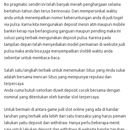
Bo pragmatic sendiri ini telah banyak meraih penghargaan selama
bertahun-tahun dan terus berinovasi. Dan mempersinkat waktu
anda untuk menempatkan nomor keberuntungan anda di judi togel
via pulsa. Karna kita mengunakan deposit mesin atm maupun mobile
bankin kerap nya berlangsung ganguan maupun pending maka ini
solusi yang terbaik mengunakan deposit pulsa. Karena pada
tampilan depan telah menyediakan model permainan di website judi
pulsa maka anda bisa juga menyempatkan slot88 waktu anda
sebentar untuk membaca-baca.
Salah satu langkah terbaik untuk menemukan Situs yang Anda sukai
adalah bersama mencari Situs yang mempunyai reputasi dan
terpercaya.
Anda cuma butuh setorkan duwit deposit cocok bersama dengan
nominal yang ditentukan oleh bandar slot terpercaya.
Untuk bermain di antara game judi slot online yang ada di bandar
taruhan yang terbaik ada lebih dari satu transaksi yang harus pemain
lakukan yaitu deposit dan withdraw. Hanya perlu beberapa menit
saja untuk lakukan deposit dan withdrwa di website bandar taruhan