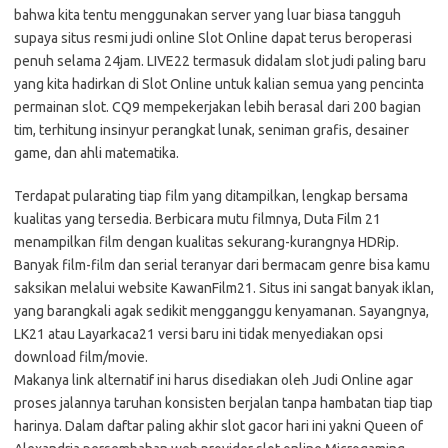
bahwa kita tentu menggunakan server yang luar biasa tangguh
supaya situs resmi judi online Slot Online dapat terus beroperasi
penuh selama 24jam. LIVE22 termasuk didalam slot judi paling baru
yang kita hadirkan di Slot Online untuk kalian semua yang pencinta
permainan slot. CQ9 mempekerjakan lebih berasal dari 200 bagian
tim, terhitung insinyur perangkat lunak, seniman grafis, desainer
game, dan ahli matematika.
Terdapat pularating tiap film yang ditampilkan, lengkap bersama
kualitas yang tersedia. Berbicara mutu filmnya, Duta Film 21
menampilkan film dengan kualitas sekurang-kurangnya HDRip.
Banyak film-film dan serial teranyar dari bermacam genre bisa kamu
saksikan melalui website KawanFilm21. Situs ini sangat banyak iklan,
yang barangkali agak sedikit mengganggu kenyamanan. Sayangnya,
LK21 atau Layarkaca21 versi baru ini tidak menyediakan opsi
download film/movie.
Makanya link alternatif ini harus disediakan oleh Judi Online agar
proses jalannya taruhan konsisten berjalan tanpa hambatan tiap tiap
harinya. Dalam daftar paling akhir slot gacor hari ini yakni Queen of