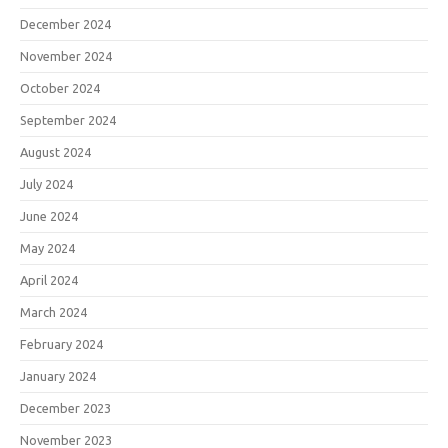
December 2024
November 2024
October 2024
September 2024
August 2024
July 2024
June 2024
May 2024
April 2024
March 2024
February 2024
January 2024
December 2023
November 2023