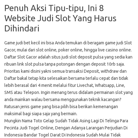
Penuh Aksi Tipu-tipu, Ini 8
Website Judi Slot Yang Harus
Dihindari
Game judi bet kecil ini bisa Anda temukan di beragam game judi Slot
Gacor, mulai dari slot online, poker online, hingga live casino online.
Daftar Slot Gacor adalah situs judi slot deposit pulsa yang sedia kan
ribuan link slot pulsa tanpa potongan dengan deposit 10rb saja.
Prioritas kami disini yakni semua transaksi Deposit, withdraw dan
Daftar bakal tetap kita selesaikan bersama terlalu cepat dan tidak
lebih berasal dari 4 menit melalui fitur Livechat, Whatsapp, Line,
SMS atau Telepon. Ingin menang terus didalam permainan slot yang
anda mainkan walau bersama menggunakan teknik kacangan?
Ratusan jenis game yang bisa pilih bisa berikan kemenangan
maksimal bagi siapa saja yang bermain.
Mungkin Nama Toto Gelap Sudah Tidak Asing Lagi Di Telinga Para
Pecinta Judi Togel Online, Dengan Adanya Larangan Perjudian Di
Indonesia Bandar Togel Darat Di Indonesia Sudah Mulai Tidak