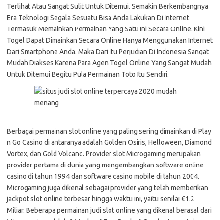
Terlihat Atau Sangat Sulit Untuk Ditemui. Semakin Berkembangnya
Era Teknologi Segala Sesuatu Bisa Anda Lakukan Di Internet
Termasuk Memainkan Permainan Yang Satu Ini Secara Online. Kini
Togel Dapat Dimainkan Secara Online Hanya Menggunakan Internet
Dari Smartphone Anda. Maka Dari Itu Perjudian Di Indonesia Sangat
Mudah Diakses Karena Para Agen Togel Online Yang Sangat Mudah
Untuk Ditemui Begitu Pula Permainan Toto Itu Sendiri.
Berbagai permainan slot online yang paling sering dimainkan di Play
n Go Casino di antaranya adalah Golden Osiris, Helloween, Diamond
Vortex, dan Gold Volcano. Provider slot Microgaming merupakan
provider pertama di dunia yang mengembangkan software online
casino di tahun 1994 dan software casino mobile di tahun 2004.
Microgaming juga dikenal sebagai provider yang telah memberikan
jackpot slot online terbesar hingga waktu ini, yaitu senilai €1.2
Miliar. Beberapa permainan judi slot online yang dikenal berasal dari