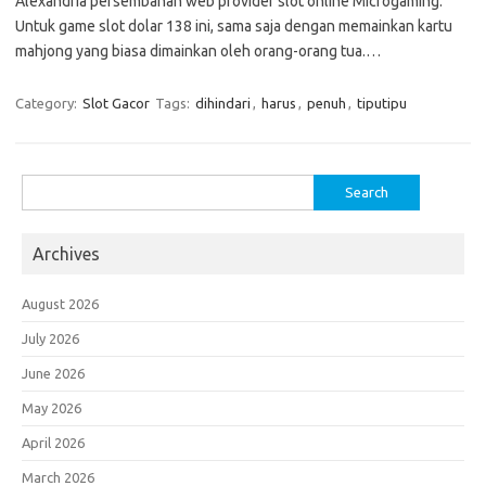
Alexandria persembahan web provider slot online Microgaming.
Untuk game slot dolar 138 ini, sama saja dengan memainkan kartu
mahjong yang biasa dimainkan oleh orang-orang tua.…
Category:
Slot Gacor
Tags:
dihindari
,
harus
,
penuh
,
tiputipu
Search
for:
Archives
August 2026
July 2026
June 2026
May 2026
April 2026
March 2026