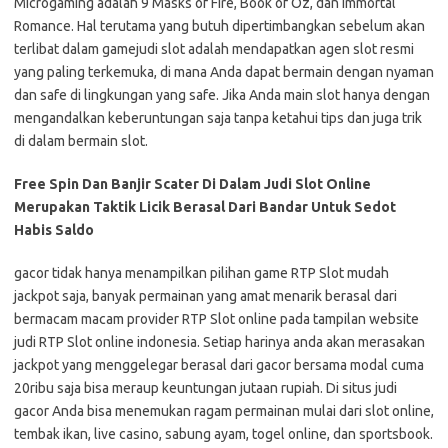
Microgaming adalah 9 Masks of Fire, Book of Oz, dan Immortal
Romance. Hal terutama yang butuh dipertimbangkan sebelum akan
terlibat dalam gamejudi slot adalah mendapatkan agen slot resmi
yang paling terkemuka, di mana Anda dapat bermain dengan nyaman
dan safe di lingkungan yang safe. Jika Anda main slot hanya dengan
mengandalkan keberuntungan saja tanpa ketahui tips dan juga trik
di dalam bermain slot.
Free Spin Dan Banjir Scater Di Dalam Judi Slot Online
Merupakan Taktik Licik Berasal Dari Bandar Untuk Sedot
Habis Saldo
gacor tidak hanya menampilkan pilihan game RTP Slot mudah
jackpot saja, banyak permainan yang amat menarik berasal dari
bermacam macam provider RTP Slot online pada tampilan website
judi RTP Slot online indonesia. Setiap harinya anda akan merasakan
jackpot yang menggelegar berasal dari gacor bersama modal cuma
20ribu saja bisa meraup keuntungan jutaan rupiah. Di situs judi
gacor Anda bisa menemukan ragam permainan mulai dari slot online,
tembak ikan, live casino, sabung ayam, togel online, dan sportsbook.