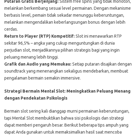
Putaran Gratis Berjenjang:
Sistem free spins yang tidak monoton,
melainkan berkembang sesuai level permainan. Dengan mekanisme
berbasis level, pemain tidak sekadar menunggu keberuntungan,
melainkan mengendalikan keberlangsungan bonus dengan lebih
cerdas.
Return to Player (RTP) Kompetitif:
Slot ini menawarkan RTP
sekitar 96,5% – angka yang cukup menguntungkan di dunia
perjudian slot, menjadikannya pilihan strategis bagi yang ingin
peluang menang lebih tinggi.
Grafik dan Audio yang Memukau:
Setiap putaran disajikan dengan
soundtrack yang menenangkan sekaligus mendebarkan, membuat
pengalaman bermain semakin immersive.
Strategi Bermain Mental Slot: Meningkatkan Peluang Menang
dengan Pendekatan Psikologis
Bermain slot sering kali dianggap murni permainan keberuntungan,
tapi Mental Slot membuktikan bahwa sisi psikologis dan strategi
dapat memberi pengaruh besar. Berikut beberapa tips ampuh yang
dapat Anda gunakan untuk memaksimalkan hasil saat mencoba