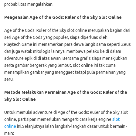
probabilitas mengalahkan.
Pengenalan Age of the Gods: Ruler of the Sky Slot Online
Age of the Gods: Ruler of the Sky slot online merupakan bagian dari
seri Age of the Gods yang populer, siapa diperluas oleh
Playtech.Game ini memamerkan para dewa langit sama seperti Zeus
dan juga watak mitologis lainnya, membawa pelaku ke di dalam
adventure epik di di atas awan. Bersama grafis siapa menakjubkan
serta gambar bergerak yang lembut, slot online ini tak cuma
menampilkan gambar yang menggaet tetapi pula permainan yang
seru.
Metode Melakukan Permainan Age of the Gods: Ruler of the
Sky Slot Online
Untuk memulai adventure di Age of the Gods: Ruler of the Sky slot
online, partisipan memerlukan mengerti cara kerja engine
slot
online
ini.Selanjutnya ialah langkah-langkah dasar untuk bermain-
main: