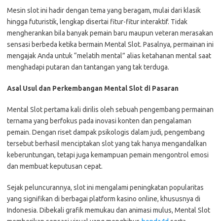
Mesin slot ini hadir dengan tema yang beragam, mulai dari klasik
hingga futuristik, lengkap disertai fitur-fitur interaktif. Tidak
mengherankan bila banyak pemain baru maupun veteran merasakan
sensasi berbeda ketika bermain Mental Slot. Pasalnya, permainan ini
mengajak Anda untuk “melatih mental” alias ketahanan mental saat
menghadapi putaran dan tantangan yang tak terduga.
Asal Usul dan Perkembangan Mental Slot di Pasaran
Mental Slot pertama kali dirilis oleh sebuah pengembang permainan
ternama yang berfokus pada inovasi konten dan pengalaman
pemain. Dengan riset dampak psikologis dalam judi, pengembang
tersebut berhasil menciptakan slot yang tak hanya mengandalkan
keberuntungan, tetapi juga kemampuan pemain mengontrol emosi
dan membuat keputusan cepat.
Sejak peluncurannya, slot ini mengalami peningkatan popularitas
yang signifikan di berbagai platform kasino online, khususnya di
Indonesia. Dibekali grafik memukau dan animasi mulus, Mental Slot