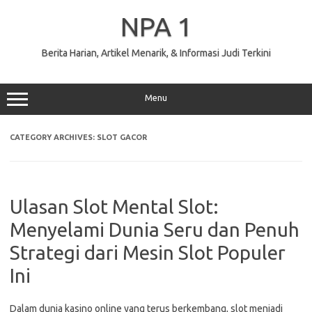
Skip
to
NPA 1
content
Berita Harian, Artikel Menarik, & Informasi Judi Terkini
Menu
CATEGORY ARCHIVES:
SLOT GACOR
Ulasan Slot Mental Slot:
Menyelami Dunia Seru dan Penuh
Strategi dari Mesin Slot Populer
Ini
Dalam dunia kasino online yang terus berkembang, slot menjadi