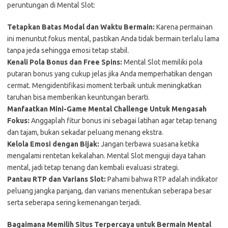
peruntungan di Mental Slot:
Tetapkan Batas Modal dan Waktu Bermain:
Karena permainan
ini menuntut fokus mental, pastikan Anda tidak bermain terlalu lama
tanpa jeda sehingga emosi tetap stabil.
Kenali Pola Bonus dan Free Spins:
Mental Slot memiliki pola
putaran bonus yang cukup jelas jika Anda memperhatikan dengan
cermat. Mengidentifikasi moment terbaik untuk meningkatkan
taruhan bisa memberikan keuntungan berarti.
Manfaatkan Mini-Game Mental Challenge Untuk Mengasah
Fokus:
Anggaplah fitur bonus ini sebagai latihan agar tetap tenang
dan tajam, bukan sekadar peluang menang ekstra.
Kelola Emosi dengan Bijak:
Jangan terbawa suasana ketika
mengalami rentetan kekalahan. Mental Slot menguji daya tahan
mental, jadi tetap tenang dan kembali evaluasi strategi.
Pantau RTP dan Varians Slot:
Pahami bahwa RTP adalah indikator
peluang jangka panjang, dan varians menentukan seberapa besar
serta seberapa sering kemenangan terjadi.
Bagaimana Memilih Situs Terpercaya untuk Bermain Mental