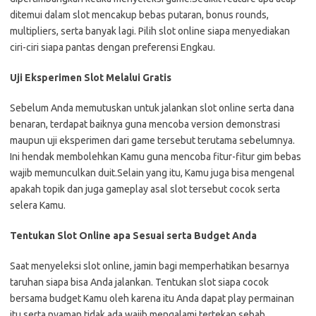
ditemui dalam slot mencakup bebas putaran, bonus rounds,
multipliers, serta banyak lagi. Pilih slot online siapa menyediakan
ciri-ciri siapa pantas dengan preferensi Engkau.
Uji Eksperimen Slot Melalui Gratis
Sebelum Anda memutuskan untuk jalankan slot online serta dana
benaran, terdapat baiknya guna mencoba version demonstrasi
maupun uji eksperimen dari game tersebut terutama sebelumnya.
Ini hendak membolehkan Kamu guna mencoba fitur-fitur gim bebas
wajib memunculkan duit.Selain yang itu, Kamu juga bisa mengenal
apakah topik dan juga gameplay asal slot tersebut cocok serta
selera Kamu.
Tentukan Slot Online apa Sesuai serta Budget Anda
Saat menyeleksi slot online, jamin bagi memperhatikan besarnya
taruhan siapa bisa Anda jalankan. Tentukan slot siapa cocok
bersama budget Kamu oleh karena itu Anda dapat play permainan
itu serta nyaman tidak ada wajib mengalami tertekan sebab