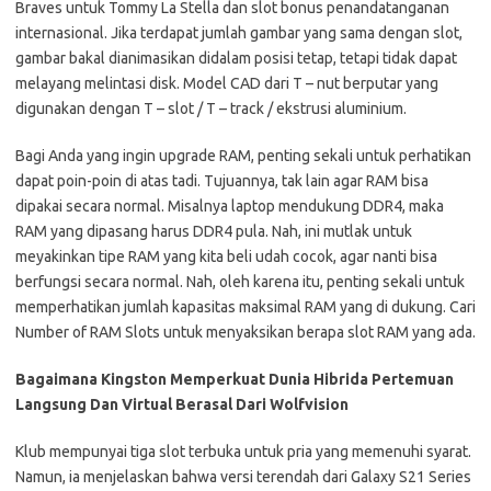
Braves untuk Tommy La Stella dan slot bonus penandatanganan
internasional. Jika terdapat jumlah gambar yang sama dengan slot,
gambar bakal dianimasikan didalam posisi tetap, tetapi tidak dapat
melayang melintasi disk. Model CAD dari T – nut berputar yang
digunakan dengan T – slot / T – track / ekstrusi aluminium.
Bagi Anda yang ingin upgrade RAM, penting sekali untuk perhatikan
dapat poin-poin di atas tadi. Tujuannya, tak lain agar RAM bisa
dipakai secara normal. Misalnya laptop mendukung DDR4, maka
RAM yang dipasang harus DDR4 pula. Nah, ini mutlak untuk
meyakinkan tipe RAM yang kita beli udah cocok, agar nanti bisa
berfungsi secara normal. Nah, oleh karena itu, penting sekali untuk
memperhatikan jumlah kapasitas maksimal RAM yang di dukung. Cari
Number of RAM Slots untuk menyaksikan berapa slot RAM yang ada.
Bagaimana Kingston Memperkuat Dunia Hibrida Pertemuan
Langsung Dan Virtual Berasal Dari Wolfvision
Klub mempunyai tiga slot terbuka untuk pria yang memenuhi syarat.
Namun, ia menjelaskan bahwa versi terendah dari Galaxy S21 Series