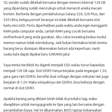
5G sendiri sudah dibekali bersama dengan memori internal 128 GB
yang dipandang sudah mencukupi untuk menaruh aneka macam
konten. Berbeda dengan pendahulunya Galaxy S20, S20 Plus, dan
S20 Ultra, ketiga ponsel teranyar ini tidak dibekali bersama slot
kartu microSD. Perlu diperhatikan pada waktu anda ingin mengganti
RAM pada computer anda, carilah RAM yang cocok bersama
motherboard yang anda gunakan. Aku coba reseating kedua modul
memori namun tidak mendukung. Jadi bukan bermakna telah terima
barang terus disimpan dikarenakan belum ada keperluan, nanti
suatu kala dapat dipakai baru GARANSI jalur.
Saya minta Harddisk itu diganti menjadi SSD walau turun kapasitas
menjadi 128 GB saja. Slot DDR3 hanya berjalan pada tegangan 1,5V,
gara-gara ram DDR3L bersifat dual voltage dengan sebutan lain juga
berjalan di 1,5V. Maka selayaknya ram DDR3L bisa bekerja dengan
normal di slot DDR3.
Apabila barang yang diklaim telah tidak di produksi lagi, maka
diwajibkan untuk mengupgrade ke tipe yang lain bersama dengan
penambahan biaya. Hal ini dikarenakan, BIOS laptop kebanyakan