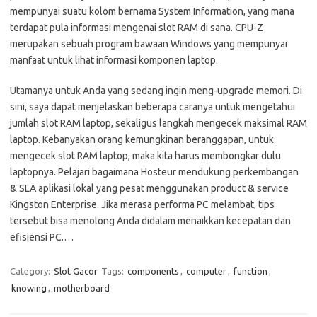
mempunyai suatu kolom bernama System Information, yang mana
terdapat pula informasi mengenai slot RAM di sana. CPU-Z
merupakan sebuah program bawaan Windows yang mempunyai
manfaat untuk lihat informasi komponen laptop.
Utamanya untuk Anda yang sedang ingin meng-upgrade memori. Di
sini, saya dapat menjelaskan beberapa caranya untuk mengetahui
jumlah slot RAM laptop, sekaligus langkah mengecek maksimal RAM
laptop. Kebanyakan orang kemungkinan beranggapan, untuk
mengecek slot RAM laptop, maka kita harus membongkar dulu
laptopnya. Pelajari bagaimana Hosteur mendukung perkembangan
& SLA aplikasi lokal yang pesat menggunakan product & service
Kingston Enterprise. Jika merasa performa PC melambat, tips
tersebut bisa menolong Anda didalam menaikkan kecepatan dan
efisiensi PC.…
Category:
Slot Gacor
Tags:
components
,
computer
,
function
,
knowing
,
motherboard