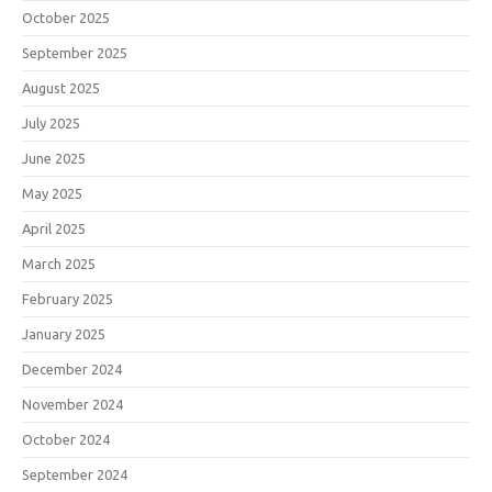
October 2025
September 2025
August 2025
July 2025
June 2025
May 2025
April 2025
March 2025
February 2025
January 2025
December 2024
November 2024
October 2024
September 2024