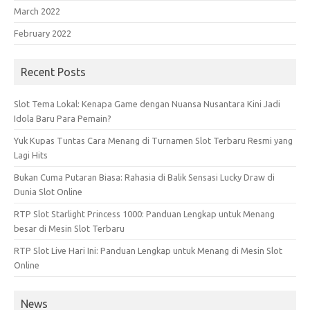
March 2022
February 2022
Recent Posts
Slot Tema Lokal: Kenapa Game dengan Nuansa Nusantara Kini Jadi
Idola Baru Para Pemain?
Yuk Kupas Tuntas Cara Menang di Turnamen Slot Terbaru Resmi yang
Lagi Hits
Bukan Cuma Putaran Biasa: Rahasia di Balik Sensasi Lucky Draw di
Dunia Slot Online
RTP Slot Starlight Princess 1000: Panduan Lengkap untuk Menang
besar di Mesin Slot Terbaru
RTP Slot Live Hari Ini: Panduan Lengkap untuk Menang di Mesin Slot
Online
News