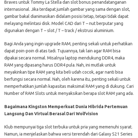
Braves untuk Tommy La Stella dan slot bonus penandatanganan
internasional. Jika terdapat jumlah gambar yang sama dengan slot,
gambar bakal dianimasikan didalam posisi tetap, tetapi tidak dapat
melayang melintasi disk. Model CAD dari T – nut berputar yang
digunakan dengan T – slot / T – track / ekstrusi aluminium.
Bagi Anda yang ingin upgrade RAM, penting sekali untuk perhatikan
dapat poin-poin di atas tadi. Tujuannya, tak lain agar RAM bisa
dipakai secara normal. Misalnya laptop mendukung DDR4, maka
RAM yang dipasang harus DDR4 pula. Nah, ini mutlak untuk
meyakinkan tipe RAM yang kita beli udah cocok, agar nanti bisa
berfungsi secara normal. Nah, oleh karena itu, penting sekali untuk
memperhatikan jumlah kapasitas maksimal RAM yang di dukung. Cari
Number of RAM Slots untuk menyaksikan berapa slot RAM yang ada.
Bagaimana Kingston Memperkuat Dunia Hibrida Pertemuan
Langsung Dan Virtual Berasal Dari Wolfvision
Klub mempunyai tiga slot terbuka untuk pria yang memenuhi syarat.
Namun, ia menjelaskan bahwa versi terendah dari Galaxy S21 Series