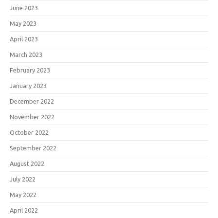
June 2023
May 2023
April 2023
March 2023
February 2023
January 2023
December 2022
November 2022
October 2022
September 2022
August 2022
July 2022
May 2022
April 2022