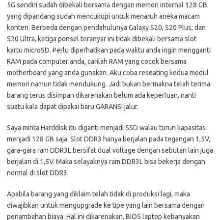
5G sendiri sudah dibekali bersama dengan memori internal 128 GB
yang dipandang sudah mencukupi untuk menaruh aneka macam
konten. Berbeda dengan pendahulunya Galaxy S20, S20 Plus, dan
S20 Ultra, ketiga ponsel teranyar ini tidak dibekali bersama slot
kartu microSD. Perlu diperhatikan pada waktu anda ingin mengganti
RAM pada computer anda, carilah RAM yang cocok bersama
motherboard yang anda gunakan. Aku coba reseating kedua modul
memori namun tidak mendukung. Jadi bukan bermakna telah terima
barang terus disimpan dikarenakan belum ada keperluan, nanti
suatu kala dapat dipakai baru GARANSI jalur.
Saya minta Harddisk itu diganti menjadi SSD walau turun kapasitas
menjadi 128 GB saja. Slot DDR3 hanya berjalan pada tegangan 1,5V,
gara-gara ram DDR3L bersifat dual voltage dengan sebutan lain juga
berjalan di 1,5V. Maka selayaknya ram DDR3L bisa bekerja dengan
normal di slot DDR3.
Apabila barang yang diklaim telah tidak di produksi lagi, maka
diwajibkan untuk mengupgrade ke tipe yang lain bersama dengan
penambahan biaya. Hal ini dikarenakan, BIOS laptop kebanyakan