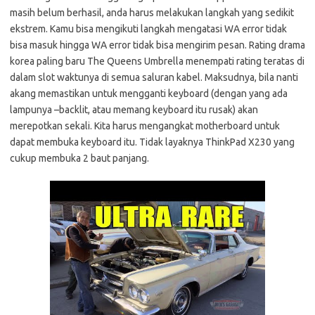
masih belum berhasil, anda harus melakukan langkah yang sedikit
ekstrem. Kamu bisa mengikuti langkah mengatasi WA error tidak
bisa masuk hingga WA error tidak bisa mengirim pesan. Rating drama
korea paling baru The Queens Umbrella menempati rating teratas di
dalam slot waktunya di semua saluran kabel. Maksudnya, bila nanti
akang memastikan untuk mengganti keyboard (dengan yang ada
lampunya –backlit, atau memang keyboard itu rusak) akan
merepotkan sekali. Kita harus mengangkat motherboard untuk
dapat membuka keyboard itu. Tidak layaknya ThinkPad X230 yang
cukup membuka 2 baut panjang.