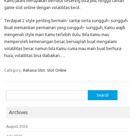
Kamu jalani merupakan berhasil sesering bisa jadi, hingga carilah
game slot online dengan volatilitas kecil.
Terdapat 2 style penting bermain- santai serta sungguh- sungguh.
Buat memainkan permainan yang sungguh- sungguh, Kamu wajib
mengenali style main Kamu terlebih dulu. Bila Kamu mau
memperoleh kemenangan besar, bersiaplah buat mengalami
volatilitas besar namun bila Kamu cuma mau main buat berhura-
hura, volatilitas bisa diabaikan.…
Category:
Rahasia Slot
Slot Online
Search
for:
Archives
August 2026