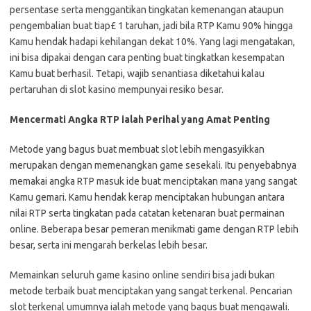
persentase serta menggantikan tingkatan kemenangan ataupun
pengembalian buat tiap£ 1 taruhan, jadi bila RTP Kamu 90% hingga
Kamu hendak hadapi kehilangan dekat 10%. Yang lagi mengatakan,
ini bisa dipakai dengan cara penting buat tingkatkan kesempatan
Kamu buat berhasil. Tetapi, wajib senantiasa diketahui kalau
pertaruhan di slot kasino mempunyai resiko besar.
Mencermati Angka RTP ialah Perihal yang Amat Penting
Metode yang bagus buat membuat slot lebih mengasyikkan
merupakan dengan memenangkan game sesekali. Itu penyebabnya
memakai angka RTP masuk ide buat menciptakan mana yang sangat
Kamu gemari. Kamu hendak kerap menciptakan hubungan antara
nilai RTP serta tingkatan pada catatan ketenaran buat permainan
online. Beberapa besar pemeran menikmati game dengan RTP lebih
besar, serta ini mengarah berkelas lebih besar.
Memainkan seluruh game kasino online sendiri bisa jadi bukan
metode terbaik buat menciptakan yang sangat terkenal. Pencarian
slot terkenal umumnya ialah metode yang bagus buat mengawali.