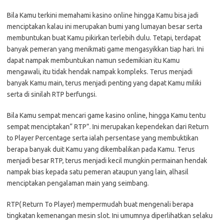
Bila Kamu terkini memahami kasino online hingga Kamu bisa jadi
menciptakan kalau ini merupakan bumi yang lumayan besar serta
membuntukan buat Kamu pikirkan terlebih dulu. Tetapi, terdapat
banyak pemeran yang menikmati game mengasyikkan tiap hari. Ini
dapat nampak membuntukan namun sedemikian itu Kamu
mengawali, itu tidak hendak nampak kompleks. Terus menjadi
banyak Kamu main, terus menjadi penting yang dapat Kamu miliki
serta di sinilah RTP berfungsi.
Bila Kamu sempat mencari game kasino online, hingga Kamu tentu
sempat menciptakan“ RTP”. Ini merupakan kependekan dari Return
to Player Percentage serta ialah persentase yang membuktikan
berapa banyak duit Kamu yang dikembalikan pada Kamu. Terus
menjadi besar RTP, terus menjadi kecil mungkin permainan hendak
nampak bias kepada satu pemeran ataupun yang lain, alhasil
menciptakan pengalaman main yang seimbang.
RTP( Return To Player) mempermudah buat mengenali berapa
tingkatan kemenangan mesin slot. Ini umumnya diperlihatkan selaku