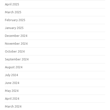
April 2025
March 2025
February 2025
January 2025
December 2024
November 2024
October 2024
September 2024
August 2024
July 2024
June 2024
May 2024
April 2024
March 2024