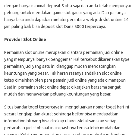
dengan hanya minimal deposit 5 ribu saja dan anda telah mempunyai
peluang untuk mendakan game slot gacor yang ada. Dan pastinya
hanya bisa anda dapatkan melalui perantara web judi slot online 24
jam paling baik bisa deposit slot Dana 5000 terpercaya.
Provider Slot Online
Permainan slot online merupakan diantara permainan judi online
yang mempunyai banyak penggemar. Hal tersebut dikarenakan type
permainan judi yang satu ini dianggap mudah mendatangkan
keuntungan yang besar. Tak heran rasanya andaikan slot online
tetap dimainkan oleh para pemain judi online yang ada dimanapun.
Saat ini permainan slot online dapat dikerjakan bersama sangat
mudah dan menawarkan peluang keuntungan yang besar.
Situs bandar togel terpercaya ini mengeluarkan nomer togel hari ini
secara lengkap dan akurat sehingga bettor bisa mendapatkan
information hk yang bisa direkap ulang. Melaksanakan setiap
pertaruhan judi slot saat ini ini pastinya terasa lebih mudah dan
nyaman. Ketika menggunakan service sebagai website judi online