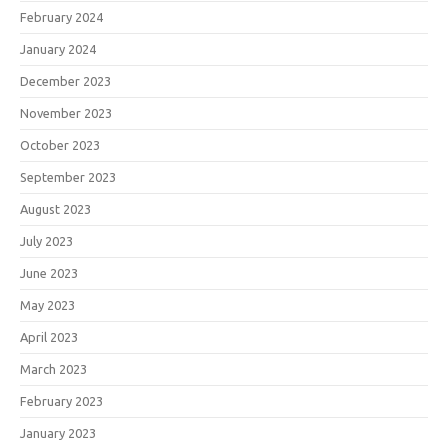
February 2024
January 2024
December 2023
November 2023
October 2023
September 2023
August 2023
July 2023
June 2023
May 2023
April 2023
March 2023
February 2023
January 2023