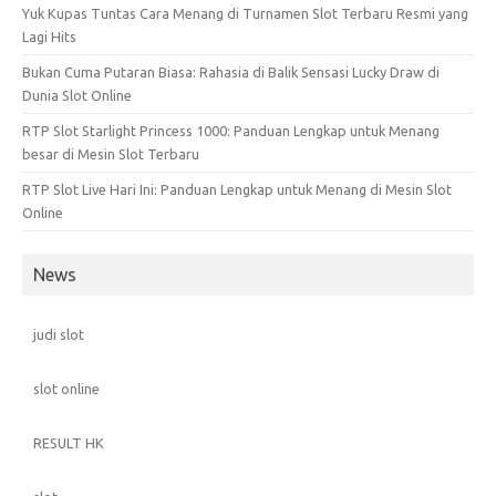
Yuk Kupas Tuntas Cara Menang di Turnamen Slot Terbaru Resmi yang
Lagi Hits
Bukan Cuma Putaran Biasa: Rahasia di Balik Sensasi Lucky Draw di
Dunia Slot Online
RTP Slot Starlight Princess 1000: Panduan Lengkap untuk Menang
besar di Mesin Slot Terbaru
RTP Slot Live Hari Ini: Panduan Lengkap untuk Menang di Mesin Slot
Online
News
judi slot
slot online
RESULT HK