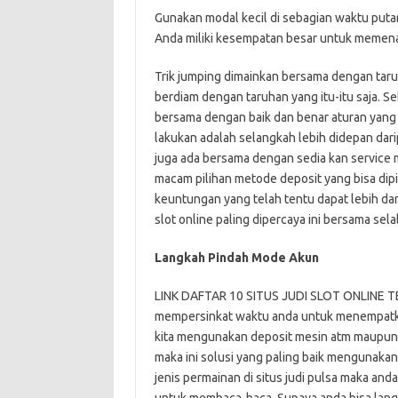
Gunakan modal kecil di sebagian waktu putar
Anda miliki kesempatan besar untuk memenang
Trik jumping dimainkan bersama dengan taru
berdiam dengan taruhan yang itu-itu saja. 
bersama dengan baik dan benar aturan yang 
lakukan adalah selangkah lebih didepan darip
juga ada bersama dengan sedia kan service 
macam pilihan metode deposit yang bisa dip
keuntungan yang telah tentu dapat lebih dar
slot online paling dipercaya ini bersama se
Langkah Pindah Mode Akun
LINK DAFTAR 10 SITUS JUDI SLOT ONLIN
mempersinkat waktu anda untuk menempatkan
kita mengunakan deposit mesin atm maupun 
maka ini solusi yang paling baik mengunaka
jenis permainan di situs judi pulsa maka and