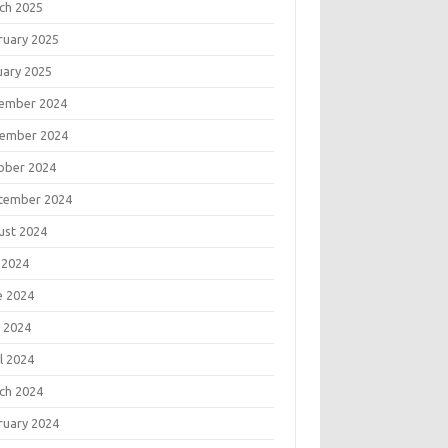
ch 2025
ruary 2025
uary 2025
ember 2024
ember 2024
ober 2024
tember 2024
ust 2024
 2024
e 2024
 2024
l 2024
ch 2024
ruary 2024