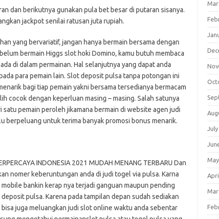
Mar
an dan berikutnya gunakan pula bet besar di putaran sisanya.
Feb
kan jackpot senilai ratusan juta rupiah.
Jan
han yang bervariatif, jangan hanya bermain bersama dengan
Dec
Sebelum bermain Higgs slot hoki Domino, kamu butuh membaca
ada di dalam permainan. Hal selanjutnya yang dapat anda
Nov
ada para pemain lain. Slot deposit pulsa tanpa potongan ini
Oct
menarik bagi tiap pemain yakni bersama tersedianya bermacam
Sep
ilih cocok dengan keperluan masing – masing. Salah satunya
i satu pemain peroleh jikamana bermain di website agen judi
Aug
lalu berpeluang untuk terima banyak promosi bonus menarik.
July
Jun
May
E TERPERCAYA INDONESIA 2021 MUDAH MENANG TERBARU Dan
 nomer keberuntungan anda di judi togel via pulsa. Karna
Apri
mobile bankin kerap nya terjadi ganguan maupun pending
Mar
n deposit pulsa. Karena pada tampilan depan sudah sediakan
Feb
a bisa juga meluangkan judi slot online waktu anda sebentar