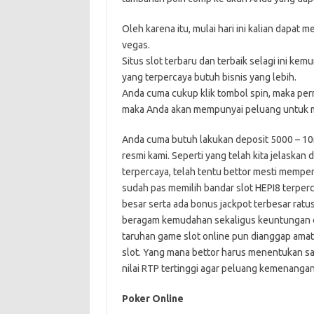
Oleh karena itu, mulai hari ini kalian dapat
vegas.
Situs slot terbaru dan terbaik selagi ini ke
yang terpercaya butuh bisnis yang lebih.
Anda cuma cukup klik tombol spin, maka per
maka Anda akan mempunyai peluang untuk 
Anda cuma butuh lakukan deposit 5000 – 1
resmi kami. Seperti yang telah kita jelaskan
terpercaya, telah tentu bettor mesti mempe
sudah pas memilih bandar slot HEPI8 terpe
besar serta ada bonus jackpot terbesar ratu
beragam kemudahan sekaligus keuntungan dar
taruhan game slot online pun dianggap amat
slot. Yang mana bettor harus menentukan sa
nilai RTP tertinggi agar peluang kemenangan
Poker Online