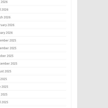
 2026
l 2026
ch 2026
ruary 2026
uary 2026
ember 2025
ember 2025
ober 2025
tember 2025
ust 2025
 2025
e 2025
 2025
l 2025