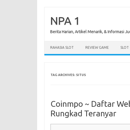
Skip
to
content
NPA 1
Berita Harian, Artikel Menarik, & Informasi Ju
RAHASIA SLOT
REVIEW GAME
SLOT
TAG ARCHIVES:
SITUS
Coinmpo ~ Daftar Web
Rungkad Teranyar