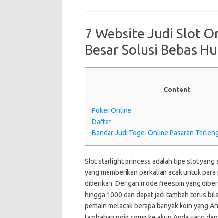
7 Website Judi Slot O
Besar Solusi Bebas Hu
Content
Poker Online
Daftar
Bandar Judi Togel Online Pasaran Terlen
Slot starlight princess adalah tipe slot ya
yang memberikan perkalian acak untuk para
diberikan. Dengan mode freespin yang diber
hingga 1000 dan dapat jadi tambah terus bila
pemain melacak berapa banyak koin yang An
tambahan poin comp ke akun Anda yang dapat