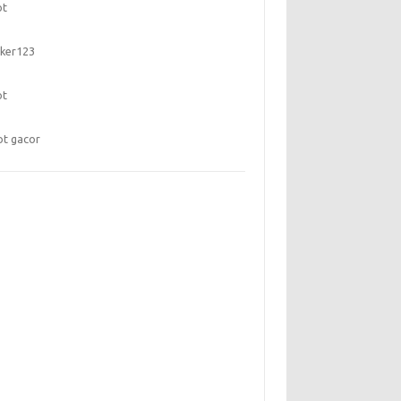
ot
ker123
ot
ot gacor