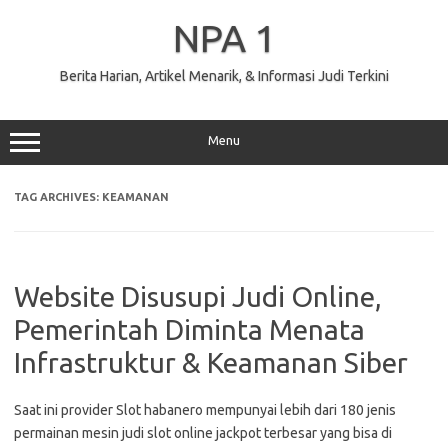
Skip
to
NPA 1
content
Berita Harian, Artikel Menarik, & Informasi Judi Terkini
Menu
TAG ARCHIVES:
KEAMANAN
Website Disusupi Judi Online,
Pemerintah Diminta Menata
Infrastruktur & Keamanan Siber
Saat ini provider Slot habanero mempunyai lebih dari 180 jenis
permainan mesin judi slot online jackpot terbesar yang bisa di