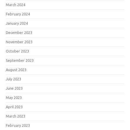
March 2024
February 2024
January 2024
December 2023
November 2023
October 2023
September 2023
August 2023
July 2023
June 2023
May 2023
April 2023
March 2023
February 2023