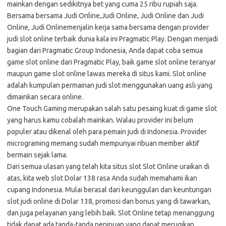
mainkan dengan sedikitnya bet yang cuma 25 ribu rupiah saja.
Bersama bersama Judi Online,Judi Online, Judi Online dan Judi
Online, Judi Onlinemenjalin kerja sama bersama dengan provider
judi slot online terbaik dunia kala ini Pragmatic Play. Dengan menjadi
bagian dari Pragmatic Group Indonesia, Anda dapat coba semua
game slot online dari Pragmatic Play, baik game slot online teranyar
maupun game slot online lawas mereka di situs kami. Slot online
adalah kumpulan permainan judi slot menggunakan uang asli yang
dimainkan secara online.
One Touch Gaming merupakan salah satu pesaing kuat di game slot
yang harus kamu cobalah mainkan. Walau provider ini belum
populer atau dikenal oleh para pemain judi di Indonesia. Provider
micrograming memang sudah mempunyai ribuan member aktif
bermain sejak lama.
Dari semua ulasan yang telah kita situs slot Slot Online uraikan di
atas, kita web slot Dolar 138 rasa Anda sudah memahami ikan
cupang Indonesia. Mulai berasal dari keunggulan dan keuntungan
slot judi online di Dolar 138, promosi dan bonus yang di tawarkan,
dan juga pelayanan yang lebih baik. Slot Online tetap menanggung
tidak dapat ada tanda-tanda penipuan yang dapat merugikan