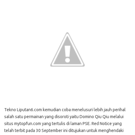
Tekno Liputan6.com kemudian coba menelusuri lebih jauh perihal
salah satu permainan yang disoroti yaitu Domino Qiu Qiu melalui
situs mytopfun.com yang tertulis di laman PSE. Red Notice yang
telah terbit pada 30 September ini ditujukan untuk menghendaki