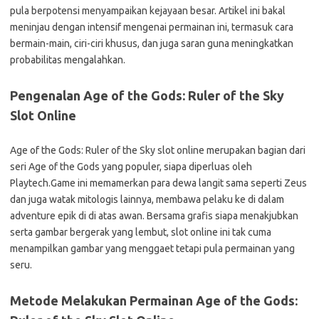
pula berpotensi menyampaikan kejayaan besar. Artikel ini bakal
meninjau dengan intensif mengenai permainan ini, termasuk cara
bermain-main, ciri-ciri khusus, dan juga saran guna meningkatkan
probabilitas mengalahkan.
Pengenalan Age of the Gods: Ruler of the Sky
Slot Online
Age of the Gods: Ruler of the Sky slot online merupakan bagian dari
seri Age of the Gods yang populer, siapa diperluas oleh
Playtech.Game ini memamerkan para dewa langit sama seperti Zeus
dan juga watak mitologis lainnya, membawa pelaku ke di dalam
adventure epik di di atas awan. Bersama grafis siapa menakjubkan
serta gambar bergerak yang lembut, slot online ini tak cuma
menampilkan gambar yang menggaet tetapi pula permainan yang
seru.
Metode Melakukan Permainan Age of the Gods: