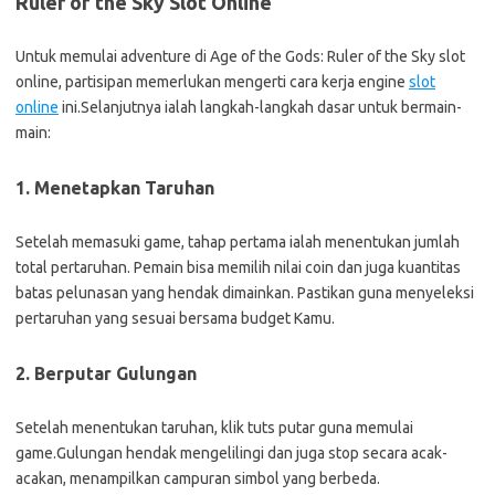
Ruler of the Sky Slot Online
Untuk memulai adventure di Age of the Gods: Ruler of the Sky slot
online, partisipan memerlukan mengerti cara kerja engine
slot
online
ini.Selanjutnya ialah langkah-langkah dasar untuk bermain-
main:
1. Menetapkan Taruhan
Setelah memasuki game, tahap pertama ialah menentukan jumlah
total pertaruhan. Pemain bisa memilih nilai coin dan juga kuantitas
batas pelunasan yang hendak dimainkan. Pastikan guna menyeleksi
pertaruhan yang sesuai bersama budget Kamu.
2. Berputar Gulungan
Setelah menentukan taruhan, klik tuts putar guna memulai
game.Gulungan hendak mengelilingi dan juga stop secara acak-
acakan, menampilkan campuran simbol yang berbeda.