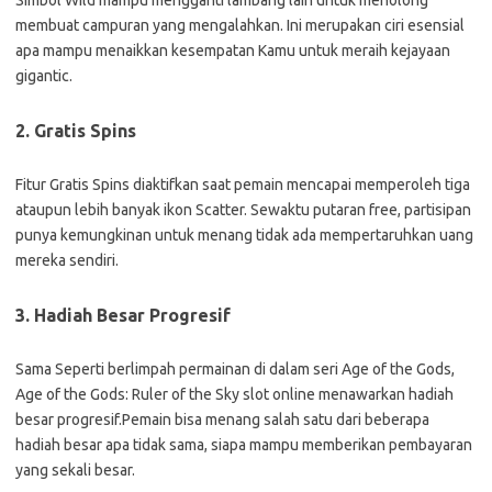
Simbol Wild mampu mengganti lambang lain untuk menolong
membuat campuran yang mengalahkan. Ini merupakan ciri esensial
apa mampu menaikkan kesempatan Kamu untuk meraih kejayaan
gigantic.
2. Gratis Spins
Fitur Gratis Spins diaktifkan saat pemain mencapai memperoleh tiga
ataupun lebih banyak ikon Scatter. Sewaktu putaran free, partisipan
punya kemungkinan untuk menang tidak ada mempertaruhkan uang
mereka sendiri.
3. Hadiah Besar Progresif
Sama Seperti berlimpah permainan di dalam seri Age of the Gods,
Age of the Gods: Ruler of the Sky slot online menawarkan hadiah
besar progresif.Pemain bisa menang salah satu dari beberapa
hadiah besar apa tidak sama, siapa mampu memberikan pembayaran
yang sekali besar.