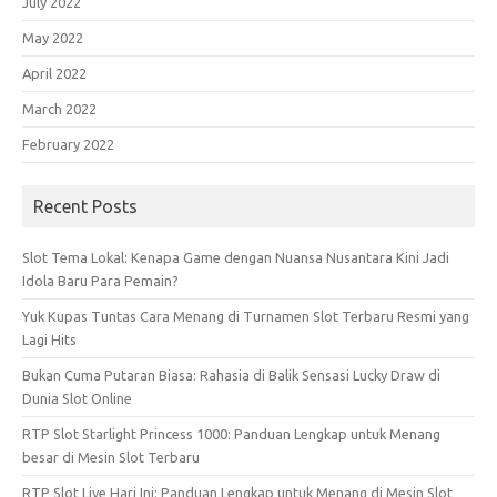
July 2022
May 2022
April 2022
March 2022
February 2022
Recent Posts
Slot Tema Lokal: Kenapa Game dengan Nuansa Nusantara Kini Jadi
Idola Baru Para Pemain?
Yuk Kupas Tuntas Cara Menang di Turnamen Slot Terbaru Resmi yang
Lagi Hits
Bukan Cuma Putaran Biasa: Rahasia di Balik Sensasi Lucky Draw di
Dunia Slot Online
RTP Slot Starlight Princess 1000: Panduan Lengkap untuk Menang
besar di Mesin Slot Terbaru
RTP Slot Live Hari Ini: Panduan Lengkap untuk Menang di Mesin Slot