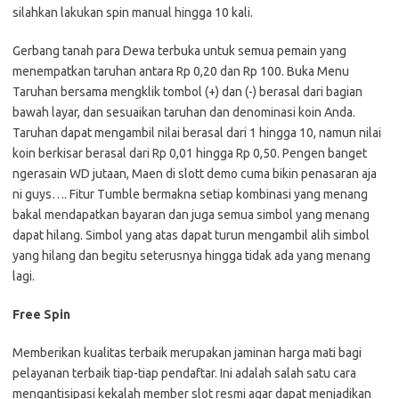
silahkan lakukan spin manual hingga 10 kali.
Gerbang tanah para Dewa terbuka untuk semua pemain yang
menempatkan taruhan antara Rp 0,20 dan Rp 100. Buka Menu
Taruhan bersama mengklik tombol (+) dan (-) berasal dari bagian
bawah layar, dan sesuaikan taruhan dan denominasi koin Anda.
Taruhan dapat mengambil nilai berasal dari 1 hingga 10, namun nilai
koin berkisar berasal dari Rp 0,01 hingga Rp 0,50. Pengen banget
ngerasain WD jutaan, Maen di slott demo cuma bikin penasaran aja
ni guys…. Fitur Tumble bermakna setiap kombinasi yang menang
bakal mendapatkan bayaran dan juga semua simbol yang menang
dapat hilang. Simbol yang atas dapat turun mengambil alih simbol
yang hilang dan begitu seterusnya hingga tidak ada yang menang
lagi.
Free Spin
Memberikan kualitas terbaik merupakan jaminan harga mati bagi
pelayanan terbaik tiap-tiap pendaftar. Ini adalah salah satu cara
mengantisipasi kekalah member slot resmi agar dapat menjadikan