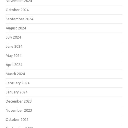
November 2024
October 2024
September 2024
August 2024
July 2024
June 2024
May 2024
April 2024
March 2024
February 2024
January 2024
December 2023
November 2023
October 2023