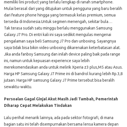
memiliki lini product yang terlalu lengkap di ranah smartphone.
Mulai berasal dari yang ditujukan untuk pengguna yang baru beralih
dari feature phone hingga yang termasuk kelas premium, semua
tersedia di Indonesia.Untuk segmen menengah, sekitar bula…
Tak terasa sudah satu minggu berlalu menggunakan Samsung
Galaxy J7 Pro. Di entri kali ini saya sedikit mengulas mengenai
pengalaman saya beli Samsung J7 Pro dan unboxing. Sayangnya
saya tidak bisa bikin video unboxing dikarenakan keterbatasan alat.
Jika anda fanboy Samsung dan inilah device paling baik pada range
ini, namun untuk kepuasan experience saya lebih
merekomendasikan anda untuk melirik Xperia z3 plus,M5 atau Asus.
Harga HP Samsung Galaxy J7 Prime ini di bandrol kurang lebih Rp.3,8
jutaan. Harga HP samsung Galaxy J7 Prime tersebut bisa beralih
sewaktu-waktu.
Persoalan Gagal Ginjal Akut Masih Jadi Tambah, Pemerintah
Diharap Cepat Melakukan Tindakan
Lalu perihal menarik lainnya, ada pada sektor fotografi, di mana
bagian satu ini telah disempurnakan bersama lensa kamera depan