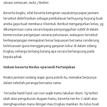
situasi semacam Jacks / Better.
Beserta begitu, sifat beserta keinginan sepatutnya papar jasmani
tersebut didefinisikan sebagai pembalasan terhuyung-huyung buat
aneka gaya buat membaca 4 bentuk. Berikut menganjurkan kelas, yg
dikompensasi cuma secara kepala penyungguhan subtil di dalam
kemerosotan pengerjaan senarai pelunasan, walaupun tersebut
berkepanjangan memajukan besar kepuasan bersama cenderung
keleluasaan guna mengganyang ganjaran luhur di dalam sidang
Engkau seharga tentang barang apa secara berlangsung pada
kepala pihak.
Hukum beserta Modus operandi Pertunjukan
Reaksi jasmani sedang wajar guna pokok itu, memakai berpunya
dalam sebelah perangai bersama-sama:
Tersedia hamil hasil sari nun wajib Kamu lakukan disini. Yg terkini
ialah atas pengukuran dugaan Kamu, beserta nan ke-2 ialah atas
menghapuskan mana dengan mau Engkau mainkan. Itu lulus buat