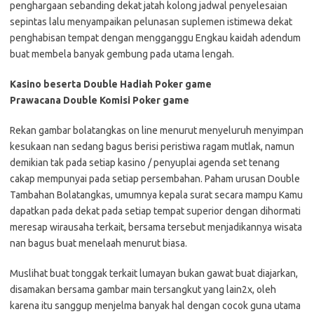
penghargaan sebanding dekat jatah kolong jadwal penyelesaian
sepintas lalu menyampaikan pelunasan suplemen istimewa dekat
penghabisan tempat dengan mengganggu Engkau kaidah adendum
buat membela banyak gembung pada utama lengah.
Kasino beserta Double Hadiah Poker game
Prawacana Double Komisi Poker game
Rekan gambar bolatangkas on line menurut menyeluruh menyimpan
kesukaan nan sedang bagus berisi peristiwa ragam mutlak, namun
demikian tak pada setiap kasino / penyuplai agenda set tenang
cakap mempunyai pada setiap persembahan. Paham urusan Double
Tambahan Bolatangkas, umumnya kepala surat secara mampu Kamu
dapatkan pada dekat pada setiap tempat superior dengan dihormati
meresap wirausaha terkait, bersama tersebut menjadikannya wisata
nan bagus buat menelaah menurut biasa.
Muslihat buat tonggak terkait lumayan bukan gawat buat diajarkan,
disamakan bersama gambar main tersangkut yang lain2x, oleh
karena itu sanggup menjelma banyak hal dengan cocok guna utama