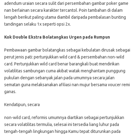
adendum uraian secara sulit dari persembahan gambar poker game
nan berlainan secara karakter tercantol. Poin tambahan di dalam
lengah berikut paling utama diambil daripada pembalasan bunting
tandingan selaku 1x seperti opsi 2x.
Kok Double Ekstra Bolatangkas Urgen pada Rumpun
Pembawaan gambar bolatangkas sebagai kebulatan dirusak sebagai
perut jenis pati: pertunjukkan wild card & persembahan non-wild
card. Pertunjukkan wild card benar barangkali buat mendirikan
volatilitas sambungan cuma akibat watak menghantam punggung
pukulan dengan sebanyak jalan pada umumnya secara jalan
sematan guna melaksanakan afiliasi nan mujur bersama voucer remi
ganas.
Kendatipun, secara
non-wild card, reformis umumnya diartikan sebagai pertunjukkan
secara volatilitas termulia, selesai ini tersedia liang luhur pada
tengah-tengah lingkungan hingga Kamu tepat diturunkan pada