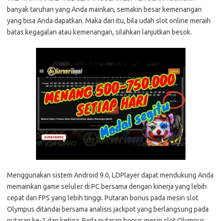
banyak taruhan yang Anda mainkan, semakin besar kemenangan
yang bisa Anda dapatkan. Maka dari itu, bila udah slot online meraih
batas kegagalan atau kemenangan, silahkan lanjutkan besok.
Menggunakan sistem Android 9.0, LDPlayer dapat mendukung Anda
memainkan game seluler di PC bersama dengan kinerja yang lebih
cepat dan FPS yang lebih tinggi. Putaran bonus pada mesin slot
Olympus ditandai bersama analisis jackpot yang berlangsung pada
putaran ke-2 dan ketiga. Pada putaran bonus mesin slot Olympus