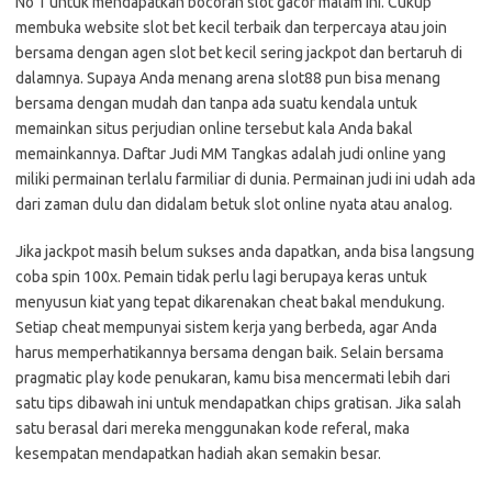
No 1 untuk mendapatkan bocoran slot gacor malam ini. Cukup
membuka website slot bet kecil terbaik dan terpercaya atau join
bersama dengan agen slot bet kecil sering jackpot dan bertaruh di
dalamnya. Supaya Anda menang arena slot88 pun bisa menang
bersama dengan mudah dan tanpa ada suatu kendala untuk
memainkan situs perjudian online tersebut kala Anda bakal
memainkannya. Daftar Judi MM Tangkas adalah judi online yang
miliki permainan terlalu farmiliar di dunia. Permainan judi ini udah ada
dari zaman dulu dan didalam betuk slot online nyata atau analog.
Jika jackpot masih belum sukses anda dapatkan, anda bisa langsung
coba spin 100x. Pemain tidak perlu lagi berupaya keras untuk
menyusun kiat yang tepat dikarenakan cheat bakal mendukung.
Setiap cheat mempunyai sistem kerja yang berbeda, agar Anda
harus memperhatikannya bersama dengan baik. Selain bersama
pragmatic play kode penukaran, kamu bisa mencermati lebih dari
satu tips dibawah ini untuk mendapatkan chips gratisan. Jika salah
satu berasal dari mereka menggunakan kode referal, maka
kesempatan mendapatkan hadiah akan semakin besar.