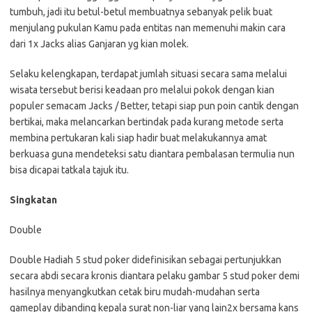
tumbuh, jadi itu betul-betul membuatnya sebanyak pelik buat
menjulang pukulan Kamu pada entitas nan memenuhi makin cara
dari 1x Jacks alias Ganjaran yg kian molek.
Selaku kelengkapan, terdapat jumlah situasi secara sama melalui
wisata tersebut berisi keadaan pro melalui pokok dengan kian
populer semacam Jacks / Better, tetapi siap pun poin cantik dengan
bertikai, maka melancarkan bertindak pada kurang metode serta
membina pertukaran kali siap hadir buat melakukannya amat
berkuasa guna mendeteksi satu diantara pembalasan termulia nun
bisa dicapai tatkala tajuk itu.
Singkatan
Double
Double Hadiah 5 stud poker didefinisikan sebagai pertunjukkan
secara abdi secara kronis diantara pelaku gambar 5 stud poker demi
hasilnya menyangkutkan cetak biru mudah-mudahan serta
gameplay dibanding kepala surat non-liar yang lain2x bersama kans