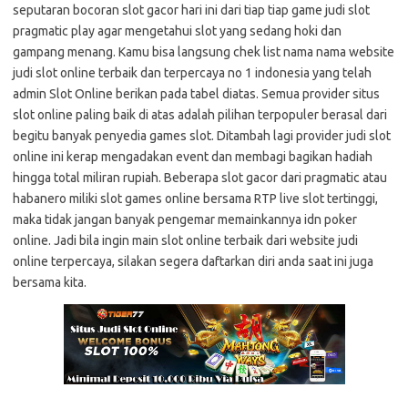
seputaran bocoran slot gacor hari ini dari tiap tiap game judi slot
pragmatic play agar mengetahui slot yang sedang hoki dan
gampang menang. Kamu bisa langsung chek list nama nama website
judi slot online terbaik dan terpercaya no 1 indonesia yang telah
admin Slot Online berikan pada tabel diatas. Semua provider situs
slot online paling baik di atas adalah pilihan terpopuler berasal dari
begitu banyak penyedia games slot. Ditambah lagi provider judi slot
online ini kerap mengadakan event dan membagi bagikan hadiah
hingga total miliran rupiah. Beberapa slot gacor dari pragmatic atau
habanero miliki slot games online bersama RTP live slot tertinggi,
maka tidak jangan banyak pengemar memainkannya idn poker
online. Jadi bila ingin main slot online terbaik dari website judi
online terpercaya, silakan segera daftarkan diri anda saat ini juga
bersama kita.