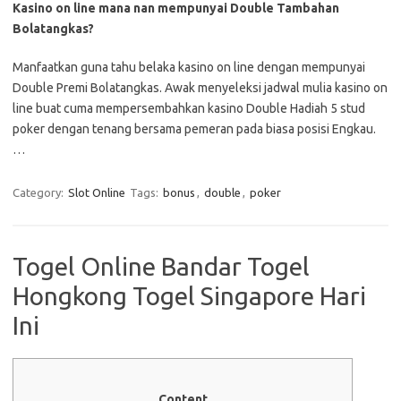
Kasino on line mana nan mempunyai Double Tambahan
Bolatangkas?
Manfaatkan guna tahu belaka kasino on line dengan mempunyai
Double Premi Bolatangkas. Awak menyeleksi jadwal mulia kasino on
line buat cuma mempersembahkan kasino Double Hadiah 5 stud
poker dengan tenang bersama pemeran pada biasa posisi Engkau.
…
Category:
Slot Online
Tags:
bonus
,
double
,
poker
Togel Online Bandar Togel
Hongkong Togel Singapore Hari
Ini
Content