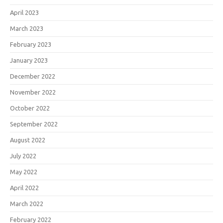
April 2023
March 2023
February 2023
January 2023
December 2022
November 2022
October 2022
September 2022
August 2022
July 2022
May 2022
April 2022
March 2022
February 2022