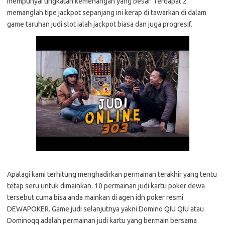
mempunyai tingkatan kemenangan yang besar. Terdapat 2
memanglah tipe jackpot sepanjang ini kerap di tawarkan di dalam
game taruhan judi slot ialah jackpot biasa dan juga progresif.
Apalagi kami terhitung menghadirkan permainan terakhir yang tentu
tetap seru untuk dimainkan. 10 permainan judi kartu poker dewa
tersebut cuma bisa anda mainkan di agen idn poker resmi
DEWAPOKER. Game judi selanjutnya yakni Domino QIU QIU atau
Dominoqq adalah permainan judi kartu yang bermain bersama