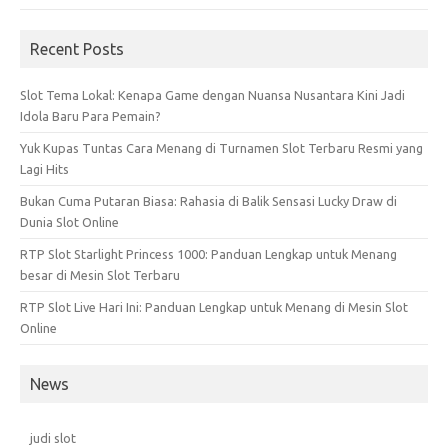
Recent Posts
Slot Tema Lokal: Kenapa Game dengan Nuansa Nusantara Kini Jadi
Idola Baru Para Pemain?
Yuk Kupas Tuntas Cara Menang di Turnamen Slot Terbaru Resmi yang
Lagi Hits
Bukan Cuma Putaran Biasa: Rahasia di Balik Sensasi Lucky Draw di
Dunia Slot Online
RTP Slot Starlight Princess 1000: Panduan Lengkap untuk Menang
besar di Mesin Slot Terbaru
RTP Slot Live Hari Ini: Panduan Lengkap untuk Menang di Mesin Slot
Online
News
judi slot