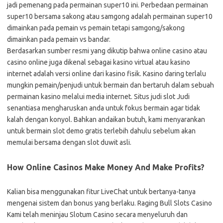
jadi pemenang pada permainan super10 ini. Perbedaan permainan
super10 bersama sakong atau samgong adalah permainan super10
dimainkan pada pemain vs pemain tetapi samgong/sakong
dimainkan pada pemain vs bandar.
Berdasarkan sumber resmi yang dikutip bahwa online casino atau
casino online juga dikenal sebagai kasino virtual atau kasino
internet adalah versi online dari kasino fisik. Kasino daring terlalu
mungkin pemain/penjudi untuk bermain dan bertaruh dalam sebuah
permainan kasino melalui media internet. Situs judi slot Judi
senantiasa mengharuskan anda untuk fokus bermain agar tidak
kalah dengan konyol. Bahkan andaikan butuh, kami menyarankan
untuk bermain slot demo gratis terlebih dahulu sebelum akan
memulai bersama dengan slot duwit asli.
How Online Casinos Make Money And Make Profits?
Kalian bisa menggunakan fitur LiveChat untuk bertanya-tanya
mengenai sistem dan bonus yang berlaku. Raging Bull Slots Casino
Kami telah meninjau Slotum Casino secara menyeluruh dan