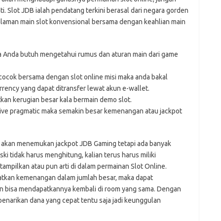
i. Slot JDB ialah pendatang terkini berasal dari negara gorden
aman main slot konvensional bersama dengan keahlian main
 Anda butuh mengetahui rumus dan aturan main dari game
cok bersama dengan slot online misi maka anda bakal
rency yang dapat ditransfer lewat akun e-wallet.
kan kerugian besar kala bermain demo slot.
live pragmatic maka semakin besar kemenangan atau jackpot
 akan menemukan jackpot JDB Gaming tetapi ada banyak
ki tidak harus menghitung, kalian terus harus miliki
mpilkan atau pun arti di dalam permainan Slot Online.
patkan kemenangan dalam jumlah besar, maka dapat
n bisa mendapatkannya kembali di room yang sama. Dengan
penarikan dana yang cepat tentu saja jadi keunggulan