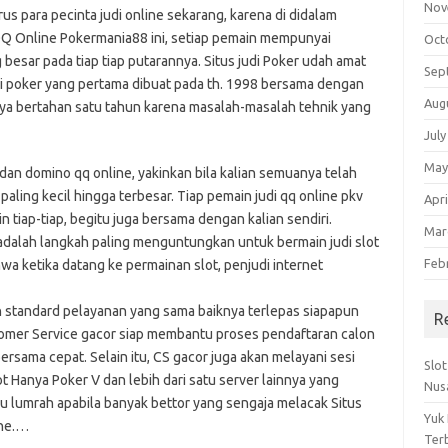
Nov
us para pecinta judi online sekarang, karena di didalam
QQ Online Pokermania88 ini, setiap pemain mempunyai
Oct
sar pada tiap tiap putarannya. Situs judi Poker udah amat
Sep
udi poker yang pertama dibuat pada th. 1998 bersama dengan
Aug
nya bertahan satu tahun karena masalah-masalah tehnik yang
July
May
dan domino qq online, yakinkan bila kalian semuanya telah
paling kecil hingga terbesar. Tiap pemain judi qq online pkv
Apri
tiap-tiap, begitu juga bersama dengan kalian sendiri.
Mar
adalah langkah paling menguntungkan untuk bermain judi slot
Feb
hwa ketika datang ke permainan slot, penjudi internet
an standard pelayanan yang sama baiknya terlepas siapapun
R
omer Service gacor siap membantu proses pendaftaran calon
sama cepat. Selain itu, CS gacor juga akan melayani sesi
Slo
Hanya Poker V dan lebih dari satu server lainnya yang
Nus
u lumrah apabila banyak bettor yang sengaja melacak Situs
Yuk
ine.…
Ter