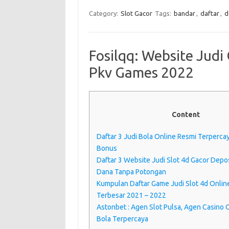
Category:
Slot Gacor
Tags:
bandar
,
daftar
,
d
Fosilqq: Website Jud
Pkv Games 2022
Content
Daftar 3 Judi Bola Online Resmi Terperca
Bonus
Daftar 3 Website Judi Slot 4d Gacor Depos
Dana Tanpa Potongan
Kumpulan Daftar Game Judi Slot 4d Onlin
Terbesar 2021 – 2022
Astonbet : Agen Slot Pulsa, Agen Casino 
Bola Terpercaya