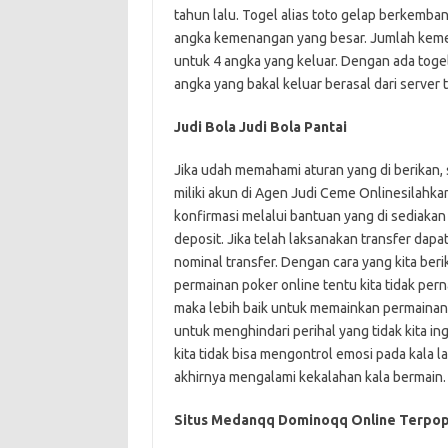
tahun lalu. Togel alias toto gelap berkemban
angka kemenangan yang besar. Jumlah kemen
untuk 4 angka yang keluar. Dengan ada tog
angka yang bakal keluar berasal dari server 
Judi Bola Judi Bola Pantai
Jika udah memahami aturan yang di berikan,
miliki akun di Agen Judi Ceme Onlinesilahk
konfirmasi melalui bantuan yang di sediakan
deposit. Jika telah laksanakan transfer dapa
nominal transfer. Dengan cara yang kita be
permainan poker online tentu kita tidak pern
maka lebih baik untuk memainkan permainan
untuk menghindari perihal yang tidak kita in
kita tidak bisa mengontrol emosi pada kala 
akhirnya mengalami kekalahan kala bermain.
Situs Medanqq Dominoqq Online Terpop