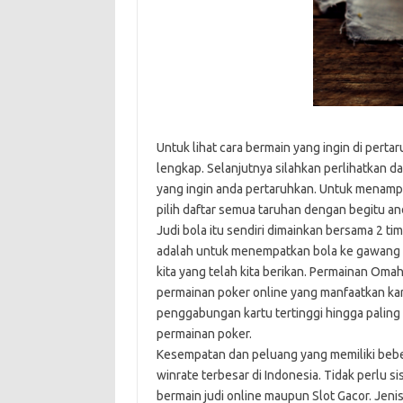
Untuk lihat cara bermain yang ingin di pertar
lengkap. Selanjutnya silahkan perlihatkan d
yang ingin anda pertaruhkan. Untuk menampi
pilih daftar semua taruhan dengan begitu 
Judi bola itu sendiri dimainkan bersama 2 tim 
adalah untuk menempatkan bola ke gawang l
kita yang telah kita berikan. Permainan O
permainan poker online yang manfaatkan kar
penggabungan kartu tertinggi hingga palin
permainan poker.
Kesempatan dan peluang yang memiliki beb
winrate terbesar di Indonesia. Tidak perlu s
bermain judi online maupun Slot Gacor. Jenis