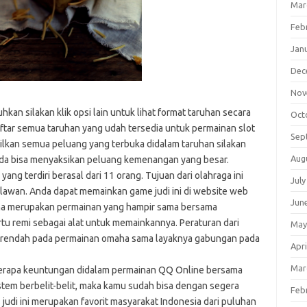
Mar
Feb
Jan
Dec
Nov
uhkan silakan klik opsi lain untuk lihat format taruhan secara
Oct
aftar semua taruhan yang udah tersedia untuk permainan slot
Sep
lkan semua peluang yang terbuka didalam taruhan silakan
Aug
anda bisa menyaksikan peluang kemenangan yang besar.
yang terdiri berasal dari 11 orang. Tujuan dari olahraga ini
July
awan. Anda dapat memainkan game judi ini di website web
Jun
maha merupakan permainan yang hampir sama bersama
tu remi sebagai alat untuk memainkannya. Peraturan dari
May
g rendah pada permainan omaha sama layaknya gabungan pada
Apri
Mar
erapa keuntungan didalam permainan QQ Online bersama
istem berbelit-belit, maka kamu sudah bisa dengan segera
Feb
 judi ini merupakan favorit masyarakat Indonesia dari puluhan