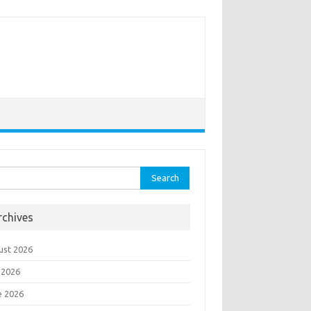
rch
rchives
ust 2026
 2026
e 2026