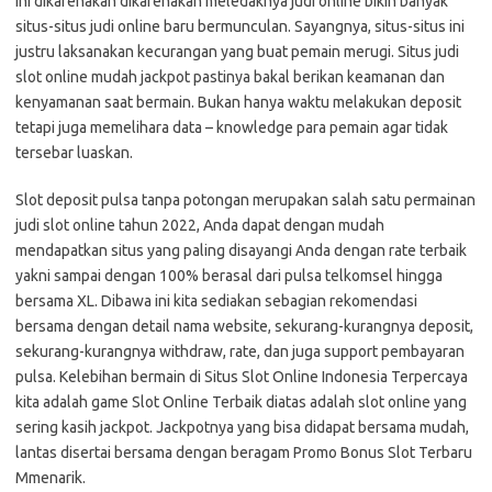
Ini dikarenakan dikarenakan meledaknya judi online bikin banyak
situs-situs judi online baru bermunculan. Sayangnya, situs-situs ini
justru laksanakan kecurangan yang buat pemain merugi. Situs judi
slot online mudah jackpot pastinya bakal berikan keamanan dan
kenyamanan saat bermain. Bukan hanya waktu melakukan deposit
tetapi juga memelihara data – knowledge para pemain agar tidak
tersebar luaskan.
Slot deposit pulsa tanpa potongan merupakan salah satu permainan
judi slot online tahun 2022, Anda dapat dengan mudah
mendapatkan situs yang paling disayangi Anda dengan rate terbaik
yakni sampai dengan 100% berasal dari pulsa telkomsel hingga
bersama XL. Dibawa ini kita sediakan sebagian rekomendasi
bersama dengan detail nama website, sekurang-kurangnya deposit,
sekurang-kurangnya withdraw, rate, dan juga support pembayaran
pulsa. Kelebihan bermain di Situs Slot Online Indonesia Terpercaya
kita adalah game Slot Online Terbaik diatas adalah slot online yang
sering kasih jackpot. Jackpotnya yang bisa didapat bersama mudah,
lantas disertai bersama dengan beragam Promo Bonus Slot Terbaru
Mmenarik.