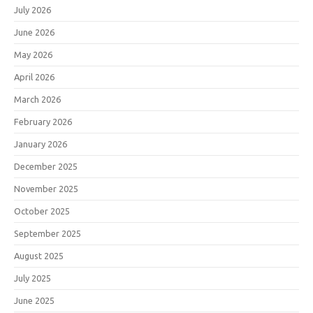
July 2026
June 2026
May 2026
April 2026
March 2026
February 2026
January 2026
December 2025
November 2025
October 2025
September 2025
August 2025
July 2025
June 2025