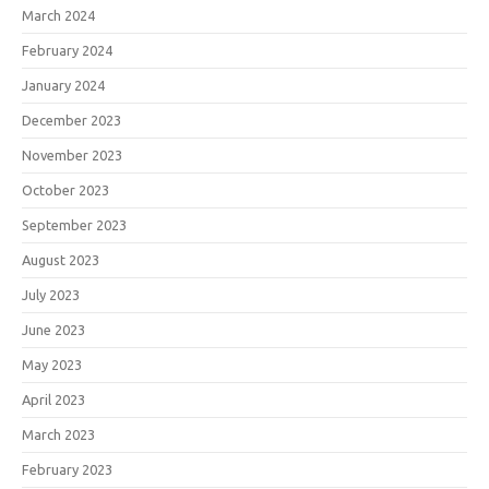
March 2024
February 2024
January 2024
December 2023
November 2023
October 2023
September 2023
August 2023
July 2023
June 2023
May 2023
April 2023
March 2023
February 2023