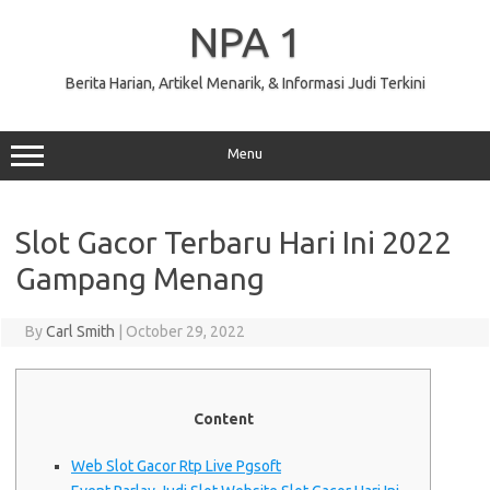
Skip
to
NPA 1
content
Berita Harian, Artikel Menarik, & Informasi Judi Terkini
Menu
Slot Gacor Terbaru Hari Ini 2022
Gampang Menang
By
Carl Smith
|
October 29, 2022
Content
Web Slot Gacor Rtp Live Pgsoft