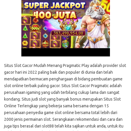
Situs Slot Gacor Mudah Menang Pragmatic Play adalah provider slot
gacor hari ini 2022 paling baik dan populer di dunia dan telah
mendapatkan bermacam penghargaan di bidang pembuatan game
slot online terbaik paling gacor. Situs Slot Gacor Pragmatic adalah
perusahaan igaming yang udah terbilang cukup lama dan sangat
kondang. Situs judi slot yang banyak bonus merupakan Situs Slot
Online Terlengkap yang bekerja sama bersama dengan 15
perusahaan penyedia game slot online bersama total lebih dari
2000 jenis permainan slot. Serangkaian rekomendasi dan cara dan
juga tips berasal dari slot88 telah kita sajikan untuk anda, untuk itu