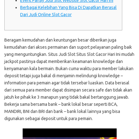
Event Parlay Judi Slot Website Slot Gacor Hari Ini
Berbagai Kelebihan Yang Bisa Di Dapatkan Berasal
Dari Judi Online Slot Gacor
Beragam kemudahan dan keuntungan besar diberikan juga
kemudahan dari akses permainan dan suport pelayanan paling baik
yang menguntungkan. Situs Judi Slot Situs Slot Gacor Hari Ini mudah
jackpot pastinya dapat memberikan keamanan knowledge dan
kenyamanan kala bermain. Bukan cuma waktu para member lakukan
deposit tetapi juga bakal di menjamin melindungi knowledge –
information para pemain agar tidak tersebar luaskan. Data berasal
dari semua para member dapat disimpan secara safe dan tidak akan
jatuh ke pihak ke 3 manapun yang tidak bakal bertanggung jawab.
Bekerja sama bersama bank – bank lokal besar seperti BCA,
MANDIRI, BNI dan BRI dan bank – bank lokal lainnya yang bisa
digunakan sebagai deposit untuk para pemain.