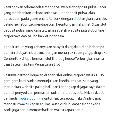
Kami berikan rekomendasi mengenai web slot deposit pulsa Gacor
yang memberikan jackpot terbesar. Slot deposit pulsa ialah
perpaduan pada game online terbaik dengan
slot
langkah transaksi
paling hemat untuk mendapatkan keuntungan maksimal. Situs slot
deposit pulsa yang kami tawarkan adalah website judi slot online
terpercaya dan paling baik di Indonesia.
Tehnik umum yang kebanyakan banyak dikerjakan oleh beberapa
pemain slot yakni bersama dengan menunjuk room yang paling oke.
Contenttrik & tips bermain slot the dog houseTerbongkar Waktu
Jam Setelan Sistem Pengaturan Slot
Pastinya daftar dikerjakan di agen slot online terpercaya KATSU5,
gara-gara kami sudah menunjukkan kredibilitas KATSU5 yang
merupakan website paling baik dan terlengkap di jagat raya dalam
perihal penyediaan permainan judi online. Jadi, auto klik ini dapat
berfaedah
judi slot online
untuk hal tersebut, maka Anda dapat
mengatur waktu kapan aplikasi auto click ini dapat slot bekerja.
Anda juga harus memperhatikan waktu kapan harus