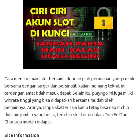
Cara menang main slot bersama dengan pilih permainan yang cocok
bersama dengan targer dan persinaliti kalian memang teknik ini
terdengan amat tidak masuk dapat. Selain itu, playngo ini juga miliki
winrate tinggi yang bisa didapatkan bersama mudah oleh
pemainnya. Artinya, tanpa skatter saja kamu tetap bisa dapat chip
didalam jumlah yang besar, terlebih skatter di dalam Duo Fu Duo
Chai juga mudah didapat.
Site Information