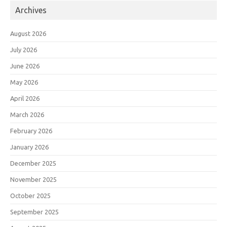
Archives
August 2026
July 2026
June 2026
May 2026
April 2026
March 2026
February 2026
January 2026
December 2025
November 2025
October 2025
September 2025