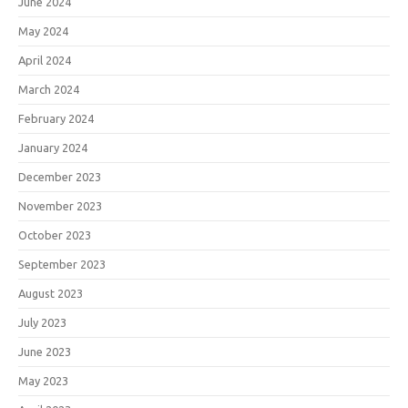
June 2024
May 2024
April 2024
March 2024
February 2024
January 2024
December 2023
November 2023
October 2023
September 2023
August 2023
July 2023
June 2023
May 2023