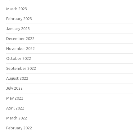
March 2023
February 2023
January 2023
December 2022
November 2022
October 2022
September 2022
August 2022
July 2022
May 2022
April 2022
March 2022
February 2022