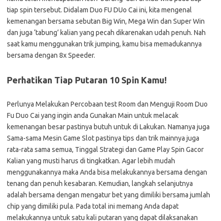
tiap spin tersebut. Didalam Duo FU DUo Cai ini, kita mengenal
kemenangan bersama sebutan Big Win, Mega Win dan Super Win
dan juga ‘tabung’ kalian yang pecah dikarenakan udah penuh. Nah
saat kamu menggunakan trik jumping, kamu bisa memadukannya
bersama dengan 8x Speeder.
Perhatikan Tiap Putaran 10 Spin Kamu!
Perlunya Melakukan Percobaan test Room dan Menguji Room Duo
Fu Duo Cai yang ingin anda Gunakan Main untuk melacak
kemenangan besar pastinya butuh untuk di Lakukan. Namanya juga
Sama-sama Mesin Game Slot pastinya tips dan trik mainnya juga
rata-rata sama semua, Tinggal Strategi dan Game Play Spin Gacor
Kalian yang musti harus di tingkatkan. Agar lebih mudah
menggunakannya maka Anda bisa melakukannya bersama dengan
tenang dan penuh kesabaran. Kemudian, langkah selanjutnya
adalah bersama dengan mengatur bet yang dimiliki bersama jumlah
chip yang dimiliki pula. Pada total ini memang Anda dapat
melakukannya untuk satu kali putaran yang dapat dilaksanakan