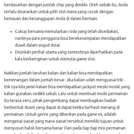
berdasarkan dengan jumlah chip yang dimiliki. Oleh sebab itu, Anda
terlalu disarankan untuk pilih slot mana yang cocok dengan
kemauan dan kesanggupan Anda di dalam bermain.
Cukup bersama memutarkan roda yang telah disediakan,
nantinya para pengguna bisa berekesempatan mendapatkan
duwit dalam wujud dolar.
Disinilah perihal utama yang semestinya diperhatikan pada
kala berkeinginan untuk memulai game slot.
Naikkan jumlah taruhan kalian dan kalian bisa mendapatkan
kemenangan dalam jumlah besar. Jika kalian udah menguasai trik-
trik nya kita jamin kalian bisa mendapatkan jackpot meski modal yang
kalian gunakan sedikit sekali. Lalu untuk membuat mode permainan
itu terasa seru, pihak pengembang dapat membagikan hadiah
berbentuk duwit yang dapat di dapat ketika berhasil menang di
permainan. Untuk genre yang diberikan pada game ini, adalah
mengenai siasat yang mana siasat tersebut memiliki tujuan untuk
menyusun balok bersama banar. Dan pada tiap tiap misi permainan