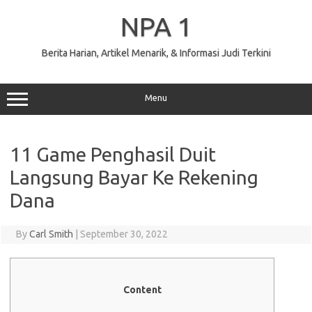
Skip
to
NPA 1
content
Berita Harian, Artikel Menarik, & Informasi Judi Terkini
Menu
11 Game Penghasil Duit
Langsung Bayar Ke Rekening
Dana
By
Carl Smith
|
September 30, 2022
Content