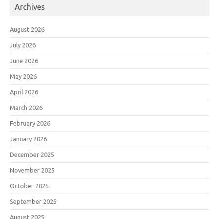
Archives
August 2026
July 2026
June 2026
May 2026
April 2026
March 2026
February 2026
January 2026
December 2025
November 2025
October 2025
September 2025
August 2025