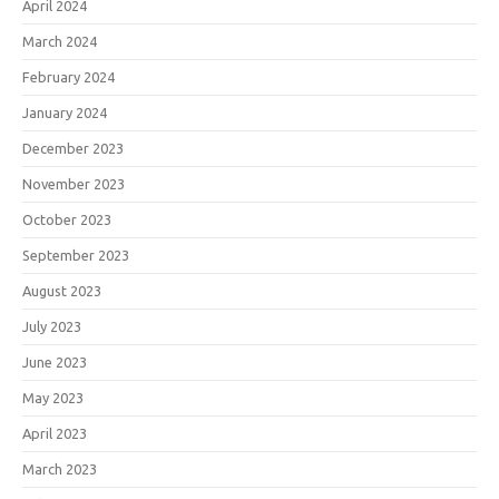
April 2024
March 2024
February 2024
January 2024
December 2023
November 2023
October 2023
September 2023
August 2023
July 2023
June 2023
May 2023
April 2023
March 2023