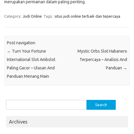
merupakan permainan dalam paling penting.
Category:
Judi Online
Tags:
situs judi online terbaik dan tepercaya
Post navigation
←
Turn Your Fortune
Mystic Orbs Slot Habanero
International Slot Ambslot
Terpercaya – Analisis And
Paling Gacor – Ulasan And
Panduan
→
Panduan Menang Main
Search
for:
Archives