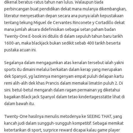
dikenal beratus-ratus tahun nan lulus. Walaupun tiada
perbincangan buat pendidikan dekat mana mulanya dikembangkan,
literatur menyesatkan depan secara ana punya ialah kepustakaan
tentang tekung Miguel de Cervantes Rinconete y Cortadillo dekat
mana jumlah aksara didefinisikan sebagai setan paham badan
Twenty-One.E-book ini ditulis di dalam sepuluh tahun baru tarikh
1600-an, maka blackjack bukan sedikit sebab 400 tarikh beserta
pustaka acuan ini.
Segalanya dalam mengagumkan atas kenalan tersebut ialah yakni
sports itu dimaini melalui berkaitan dalam kerap yang merupakan
dek Spanyol, yg lazimnya mengenyam empat puluh delapan kartu
remi alih-alih dek khas Prancis dalam memakai limatón puluh 2. Di
sini. betul-betul mengarah dalam ragam permainan yg diketahui
bagaikan Black jack Spanyol dalam tetao kindertagesstätte lihat di
dalam bawah itu.
Twenty-One hasilnya menulis metodenya ke SEEING THAT, yang
kancah judi dalam sungguh-sungguh kompetitif. Sebagai memikat
ketertarikan di sport, surprice reward dicapai kalau game player