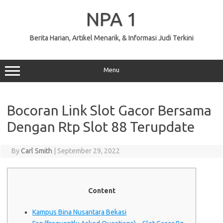
Skip
to
NPA 1
content
Berita Harian, Artikel Menarik, & Informasi Judi Terkini
Menu
Bocoran Link Slot Gacor Bersama
Dengan Rtp Slot 88 Terupdate
By
Carl Smith
|
September 29, 2022
Content
Kampus Bina Nusantara Bekasi