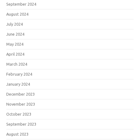
September 2024
August 2024
July 2024
June 2024
May 2024
April 2024
March 2024
February 2024
January 2024
December 2023
November 2023
October 2023
September 2023
August 2023