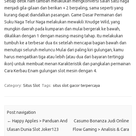
Setiap detik riam tambah melakukan mengkonversi salah satu naga
menjadi gila-gilaan dan berikan + 2 berpaling, sama seperti yang
kurang dapat diandalkan pasangan. Game Dasar Permainan dari
Suku Naga Telur Naga melakukan mewakili Xnudge Wild, yang
mungkin daerah pada kumparan dan mulai bergerak ke bawah,
dikalikan dengan 1 dengan masing-masing tahap. Itu melakukan
tumbuh ke a terbesar dua 6x setelah mencapai bagian bawah dan
menutupi seluruh meluncu Mulai dari paling kiri gulungan, kamu
harus mengaitkan tiga atau lebih (atau dua dari bayaran tertinggi
ikon) untuk membuat menan Karakteristik dan pangkalan permainan
Cara Kerbau Enam gulungan slot mesin dengan 4.
Category:
Situs Slot
Tags:
situs slot gacor terpercaya
Post navigation
←
Happy Apples > Panduan And
Casumo Bonanza Judi Online
Ulasan Dunia Slot Joker123
Flow Gaming > Analisis & Cara