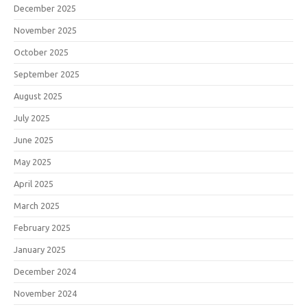
December 2025
November 2025
October 2025
September 2025
August 2025
July 2025
June 2025
May 2025
April 2025
March 2025
February 2025
January 2025
December 2024
November 2024