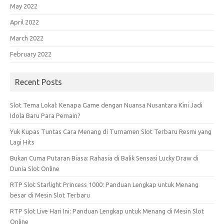
May 2022
April 2022
March 2022
February 2022
Recent Posts
Slot Tema Lokal: Kenapa Game dengan Nuansa Nusantara Kini Jadi
Idola Baru Para Pemain?
Yuk Kupas Tuntas Cara Menang di Turnamen Slot Terbaru Resmi yang
Lagi Hits
Bukan Cuma Putaran Biasa: Rahasia di Balik Sensasi Lucky Draw di
Dunia Slot Online
RTP Slot Starlight Princess 1000: Panduan Lengkap untuk Menang
besar di Mesin Slot Terbaru
RTP Slot Live Hari Ini: Panduan Lengkap untuk Menang di Mesin Slot
Online