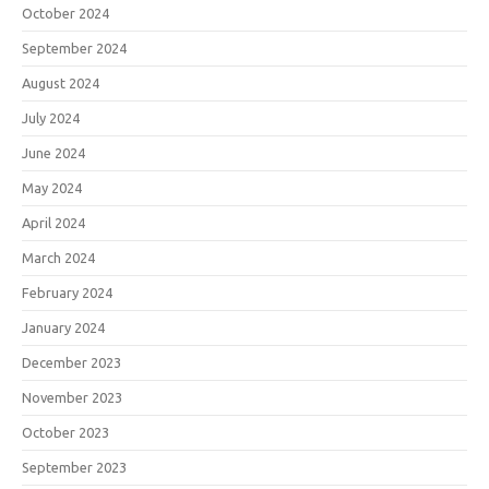
October 2024
September 2024
August 2024
July 2024
June 2024
May 2024
April 2024
March 2024
February 2024
January 2024
December 2023
November 2023
October 2023
September 2023