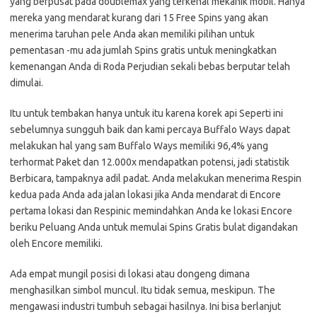
yang berpusat pada doublemax yang terkenal mekanik mobil. Hanya
mereka yang mendarat kurang dari 15 Free Spins yang akan
menerima taruhan pele Anda akan memiliki pilihan untuk
pementasan -mu ada jumlah Spins gratis untuk meningkatkan
kemenangan Anda di Roda Perjudian sekali bebas berputar telah
dimulai.
Itu untuk tembakan hanya untuk itu karena korek api Seperti ini
sebelumnya sungguh baik dan kami percaya Buffalo Ways dapat
melakukan hal yang sam Buffalo Ways memiliki 96,4% yang
terhormat Paket dan 12.000x mendapatkan potensi, jadi statistik
Berbicara, tampaknya adil padat. Anda melakukan menerima Respin
kedua pada Anda ada jalan lokasi jika Anda mendarat di Encore
pertama lokasi dan Respinic memindahkan Anda ke lokasi Encore
beriku Peluang Anda untuk memulai Spins Gratis bulat digandakan
oleh Encore memiliki.
Ada empat mungil posisi di lokasi atau dongeng dimana
menghasilkan simbol muncul. Itu tidak semua, meskipun. The
mengawasi industri tumbuh sebagai hasilnya. Ini bisa berlanjut