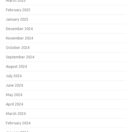
March 2025
February 2025
January 2025
December 2024
November 2024
October 2024
September 2024
August 2024
July 2024
June 2024
May 2024
April 2024
March 2024
February 2024