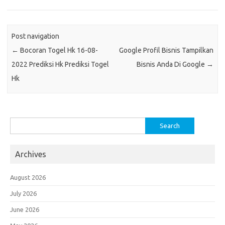
Post navigation
←
Bocoran Togel Hk 16-08-
Google Profil Bisnis Tampilkan
2022 Prediksi Hk Prediksi Togel
Bisnis Anda Di Google
→
Hk
Search
for:
Archives
August 2026
July 2026
June 2026