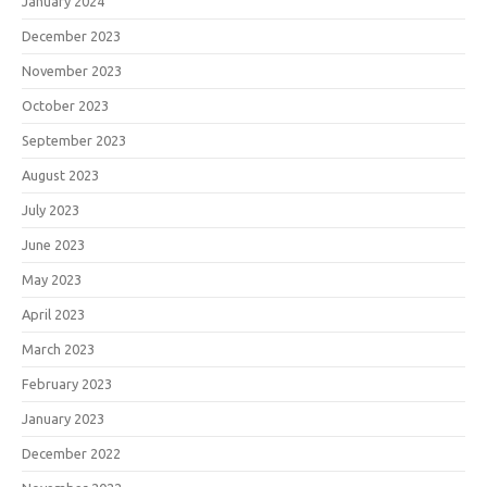
January 2024
December 2023
November 2023
October 2023
September 2023
August 2023
July 2023
June 2023
May 2023
April 2023
March 2023
February 2023
January 2023
December 2022