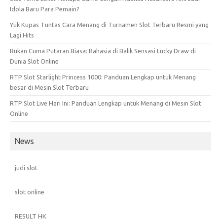
Idola Baru Para Pemain?
Yuk Kupas Tuntas Cara Menang di Turnamen Slot Terbaru Resmi yang
Lagi Hits
Bukan Cuma Putaran Biasa: Rahasia di Balik Sensasi Lucky Draw di
Dunia Slot Online
RTP Slot Starlight Princess 1000: Panduan Lengkap untuk Menang
besar di Mesin Slot Terbaru
RTP Slot Live Hari Ini: Panduan Lengkap untuk Menang di Mesin Slot
Online
News
judi slot
slot online
RESULT HK