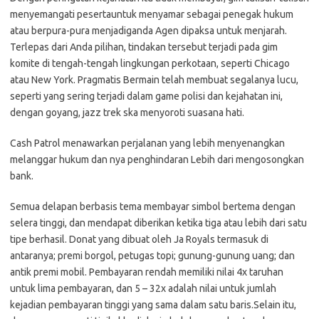
menyemangati pesertauntuk menyamar sebagai penegak hukum
atau berpura-pura menjadiganda Agen dipaksa untuk menjarah.
Terlepas dari Anda pilihan, tindakan tersebut terjadi pada gim
komite di tengah-tengah lingkungan perkotaan, seperti Chicago
atau New York. Pragmatis Bermain telah membuat segalanya lucu,
seperti yang sering terjadi dalam game polisi dan kejahatan ini,
dengan goyang, jazz trek ska menyoroti suasana hati.
Cash Patrol menawarkan perjalanan yang lebih menyenangkan
melanggar hukum dan nya penghindaran Lebih dari mengosongkan
bank.
Semua delapan berbasis tema membayar simbol bertema dengan
selera tinggi, dan mendapat diberikan ketika tiga atau lebih dari satu
tipe berhasil. Donat yang dibuat oleh Ja Royals termasuk di
antaranya; premi borgol, petugas topi; gunung-gunung uang; dan
antik premi mobil. Pembayaran rendah memiliki nilai 4x taruhan
untuk lima pembayaran, dan 5 – 32x adalah nilai untuk jumlah
kejadian pembayaran tinggi yang sama dalam satu baris.Selain itu,