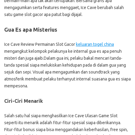
bermain-main apa tak akan terlupakan. Bersama grafis apa
mengagumkan serta features menggaet, Ice Cave berubah salah
satu game slot gacor apa patut bagi dijajal.
Gua Es apa Misterius
Ice Cave Review Permainan Slot Gacor
keluaran togel china
mengangkut kelompok pelakunya ke internal gua es apa penuh
misteri dan juga ajaib.Dalam gua ini, pelaku bakal mencari tanda-
tanda spesial siapa melukiskan kehidupan pada di dalam gua yang
sejuk dan sepi. Visual apa mengagumkan dan soundtrack yang
atmosferik membuat pelaku terhanyut internal suasana gua es siapa
mempesona.
Ciri-Ciri Menarik
Salah satu hal siapa menghasilkan Ice Cave Ulasan Game Slot
seperti itu menarik adalah fitur-fitur spesial siapa diberikannya.
Fitur-fitur bonus siapa bisa menggandakan keberhasilan, free spin,