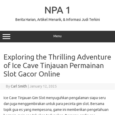
Skip
to
NPA 1
content
Berita Harian, Artikel Menarik, & Informasi Judi Terkini
Menu
Exploring the Thrilling Adventure
of Ice Cave Tinjauan Permainan
Slot Gacor Online
By
Carl Smith
|
January 12, 2025
Ice Cave Tinjauan Gim Slot menyuguhkan pengalaman siapa seru
dan juga menggembirakan untuk para pecinta gim slot. Bersama
topik gua es yang mempesona, game ini memberikan pengetahuan