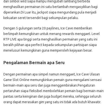
dan simbol wild siapa mampu mengubah lambang berbeda
menghasilkan permainan ini satu bertambah mengasyikkan bagi
diperankan.Di Luar itu, jackpot siapa mengundang pula menjadi
kekuatan seret tersendiri bagi sekumpulan pelaku.
Dengan 5 gulungan serta 20 paylines, Ice Cave memberikan
berlimpah kemungkinan untuk menang rewards menggaet. Level
RTP LIVE apa tinggi serta menghasilkan permainan yang satu ini
beralih pilihan apa perfect kepada sekumpulan partisipan siapa
menelusuri kemungkinan guna memperoleh kejayaan besar.
Pengalaman Bermain apa Seru
Dengan permainan apa simpel namun menggaet, Ice Cave Ulasan
Game Slot Online memungkinkan pemain guna mengalami sensasi
bermain-main apa seru dan juga menggembirakan.Pengaturan
pertaruhan siapa fleksibel membolehkan pemain bagi bermain-main
pantas serta keinginan dan juga budget mereka, sehingga seluruh
orang dapat merasakan gim yang satu ini tidak ada butuh khawatir.