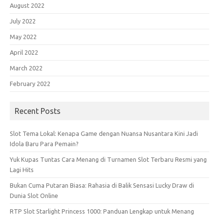
August 2022
July 2022
May 2022
April 2022
March 2022
February 2022
Recent Posts
Slot Tema Lokal: Kenapa Game dengan Nuansa Nusantara Kini Jadi
Idola Baru Para Pemain?
Yuk Kupas Tuntas Cara Menang di Turnamen Slot Terbaru Resmi yang
Lagi Hits
Bukan Cuma Putaran Biasa: Rahasia di Balik Sensasi Lucky Draw di
Dunia Slot Online
RTP Slot Starlight Princess 1000: Panduan Lengkap untuk Menang