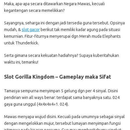
Maka, apa-apa secara ditawarkan Negara Mawas, kecuali
kegantengan secara memelikkan?
Sayangnya, seharga ini dengan jadi tersedia guna tersebut. Opsinya
mudah, &
slot gacor
berikut tak memiliki kadar agung pada situasi
kemurnian. Fitur-fiturnya menyerupai dgn Merah muda Elephants
untuk Thunderkick.
Serta gimana secara kekuatan hadiahnya? Supaya kuberitahukan
waktu ini, temanku!
Slot Gorilla Kingdom – Gameplay maka Sifat
Tamasya sempurna menyimpan 5 gelung dgn per 4 sinyal. Disini
pendirian win all ways benar: terdapat sama banyaknya satu. 024
gaya guna unggul (4x4x4x4=1. 024).
Mawas menyapa wujud disini. Kecuali pada umumnya sebagai sinyal
dengan mengelokkan mujur, tersebut lumayan menyimpan fungsi