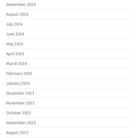
September 2024
August 2024
July 2024
June 2024
May 2024
April 2024
March 2024
February 2024
January 2024
December 2023
November 2023
October 2023
September 2023
August 2023