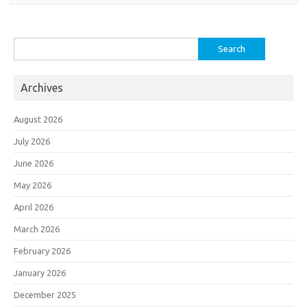
Search
for:
Archives
August 2026
July 2026
June 2026
May 2026
April 2026
March 2026
February 2026
January 2026
December 2025