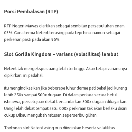
Porsi Pembalasan (RTP)
RTP Negeri Mawas diartikan sebagai sembilan persepuluhan enam,
03%. Guna terma Netent terasing pada tepi hina, namun sebagai
perkenan pasti pada akan 96%.
Slot Gorilla Kingdom – varians (volatilitas) lembut
Netent tak mengekspos uang lelah tertinggi. Akan tetapi variansnya
dipikirkan: ini padahal.
Itu mengindikasikan jika beberapa luhur derma pati bakal jadi kurang
lebih 250x sampai 500x dugaan. Di dalam perkara secara betul
istimewa, persetujuan dekat bersandarkan 500x dugaan dibayarkan.
Uang lelah dekat tempat satu. 000x perkiraan tak akan berlaku disini
cukup Dikau mengubah ratusan seperseribu giliran.
Tontonan slot Netent asing nun diinginkan beserta volatilitas