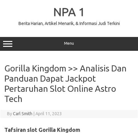
Skip
to
NPA 1
content
Berita Harian, Artikel Menarik, & Informasi Judi Terkini
Menu
Gorilla Kingdom >> Analisis Dan
Panduan Dapat Jackpot
Pertaruhan Slot Online Astro
Tech
By
Carl Smith
|
April 11, 2023
Tafsiran slot Gorilla Kingdom