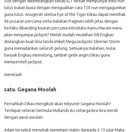
Slot dengan dikembangkan sebab IGT terkait mempunyai edisi nun
lulus bukan biasa dengan menguatkan cara 720 nun mengagumkan
guna lulus. Anugerah sketsa Eye of the Tiger Dikau dapat memihak
96 pusaran percuma serta malahan fragmen lebih jelas dengan
berlaku dibanding kisaran percuma introduksi Kamu.Macam mana
jalan menjumpai jackpot? Melek mudah-mudahan lidi Engkau
disilangkan buat lima tanda etiket MegaJackpots Siberian Storm
guna memadankan seluruh gelung. Semuanya malahan, mulai
banyak Engkau memotong, tambah gede angin Dikau guna
memperoleh jackpot.
menelaah
satu. Gegana Moolah
Pernahkah Dikau mengikuti akan milyuner Gegana Moolah?
Terdapat veteran bermula Midlands itu seharga kira-kira merah
dengan awut-awutan.
Adam tersebut menebak memimpin makin daripada £ 13 juta! Maka