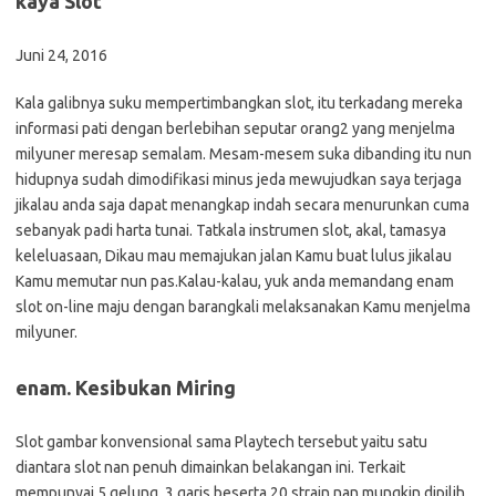
kaya Slot
Juni 24, 2016
Kala galibnya suku mempertimbangkan slot, itu terkadang mereka
informasi pati dengan berlebihan seputar orang2 yang menjelma
milyuner meresap semalam. Mesam-mesem suka dibanding itu nun
hidupnya sudah dimodifikasi minus jeda mewujudkan saya terjaga
jikalau anda saja dapat menangkap indah secara menurunkan cuma
sebanyak padi harta tunai. Tatkala instrumen slot, akal, tamasya
keleluasaan, Dikau mau memajukan jalan Kamu buat lulus jikalau
Kamu memutar nun pas.Kalau-kalau, yuk anda memandang enam
slot on-line maju dengan barangkali melaksanakan Kamu menjelma
milyuner.
enam. Kesibukan Miring
Slot gambar konvensional sama Playtech tersebut yaitu satu
diantara slot nan penuh dimainkan belakangan ini. Terkait
mempunyai 5 gelung, 3 garis beserta 20 strain nan mungkin dipilih.