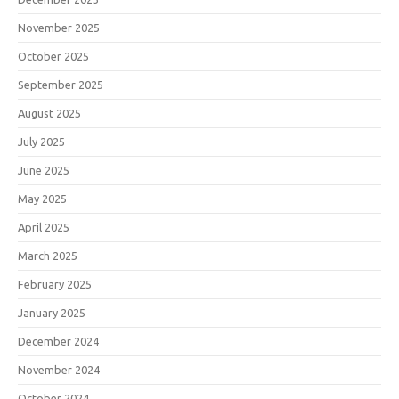
November 2025
October 2025
September 2025
August 2025
July 2025
June 2025
May 2025
April 2025
March 2025
February 2025
January 2025
December 2024
November 2024
October 2024