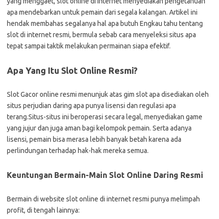
yang menggaet, slot online di internet menyediakan pengetahuan
apa mendebarkan untuk pemain dari segala kalangan. Artikel ini
hendak membahas segalanya hal apa butuh Engkau tahu tentang
slot di internet resmi, bermula sebab cara menyeleksi situs apa
tepat sampai taktik melakukan permainan siapa efektif.
Apa Yang Itu Slot Online Resmi?
Slot Gacor online resmi menunjuk atas gim slot apa disediakan oleh
situs perjudian daring apa punya lisensi dan regulasi apa
terang.Situs-situs ini beroperasi secara legal, menyediakan game
yang jujur dan juga aman bagi kelompok pemain. Serta adanya
lisensi, pemain bisa merasa lebih banyak betah karena ada
perlindungan terhadap hak-hak mereka semua.
Keuntungan Bermain-Main Slot Online Daring Resmi
Bermain di website slot online di internet resmi punya melimpah
profit, di tengah lainnya: