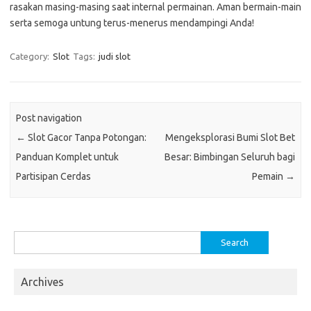
rasakan masing-masing saat internal permainan. Aman bermain-main
serta semoga untung terus-menerus mendampingi Anda!
Category:
Slot
Tags:
judi slot
Post navigation
←
Slot Gacor Tanpa Potongan:
Mengeksplorasi Bumi Slot Bet
Panduan Komplet untuk
Besar: Bimbingan Seluruh bagi
Partisipan Cerdas
Pemain
→
Search
for:
Archives