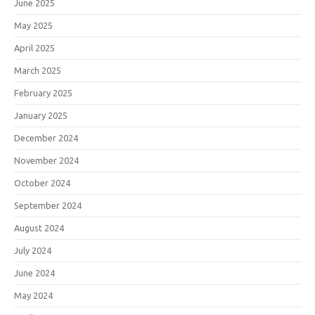
June 2025
May 2025
April 2025
March 2025
February 2025
January 2025
December 2024
November 2024
October 2024
September 2024
August 2024
July 2024
June 2024
May 2024