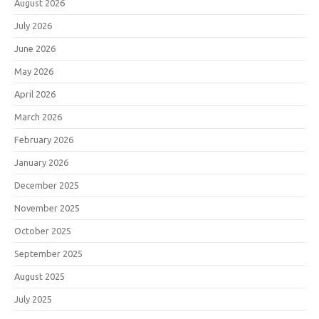
August 2026
July 2026
June 2026
May 2026
April 2026
March 2026
February 2026
January 2026
December 2025
November 2025
October 2025
September 2025
August 2025
July 2025