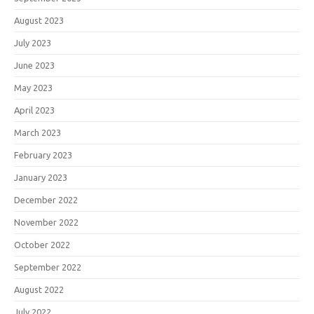
August 2023
July 2023
June 2023
May 2023
April 2023
March 2023
February 2023
January 2023
December 2022
November 2022
October 2022
September 2022
August 2022
July 2022