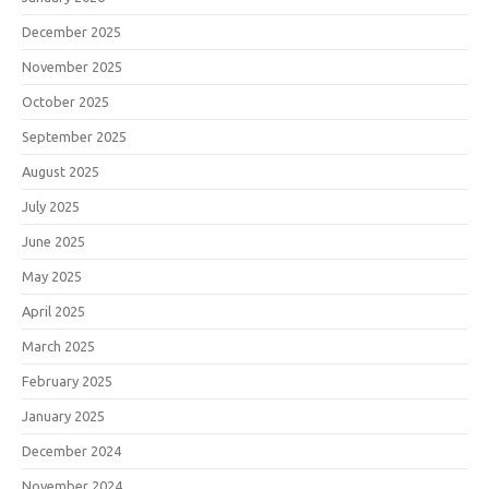
December 2025
November 2025
October 2025
September 2025
August 2025
July 2025
June 2025
May 2025
April 2025
March 2025
February 2025
January 2025
December 2024
November 2024