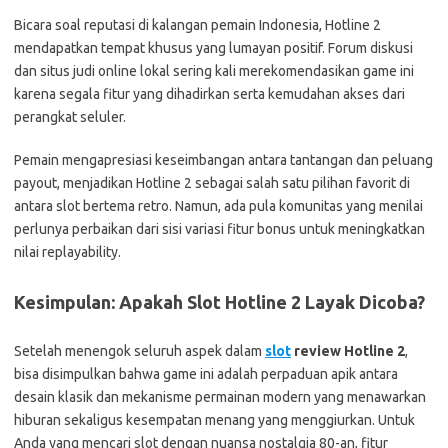
Bicara soal reputasi di kalangan pemain Indonesia, Hotline 2
mendapatkan tempat khusus yang lumayan positif. Forum diskusi
dan situs judi online lokal sering kali merekomendasikan game ini
karena segala fitur yang dihadirkan serta kemudahan akses dari
perangkat seluler.
Pemain mengapresiasi keseimbangan antara tantangan dan peluang
payout, menjadikan Hotline 2 sebagai salah satu pilihan favorit di
antara slot bertema retro. Namun, ada pula komunitas yang menilai
perlunya perbaikan dari sisi variasi fitur bonus untuk meningkatkan
nilai replayability.
Kesimpulan: Apakah Slot Hotline 2 Layak Dicoba?
Setelah menengok seluruh aspek dalam
slot
review Hotline 2
,
bisa disimpulkan bahwa game ini adalah perpaduan apik antara
desain klasik dan mekanisme permainan modern yang menawarkan
hiburan sekaligus kesempatan menang yang menggiurkan. Untuk
Anda yang mencari slot dengan nuansa nostalgia 80-an, fitur