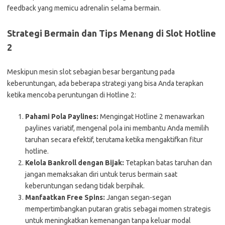
feedback yang memicu adrenalin selama bermain.
Strategi Bermain dan Tips Menang di Slot Hotline
2
Meskipun mesin slot sebagian besar bergantung pada
keberuntungan, ada beberapa strategi yang bisa Anda terapkan
ketika mencoba peruntungan di Hotline 2:
Pahami Pola Paylines:
Mengingat Hotline 2 menawarkan
paylines variatif, mengenal pola ini membantu Anda memilih
taruhan secara efektif, terutama ketika mengaktifkan fitur
hotline.
Kelola Bankroll dengan Bijak:
Tetapkan batas taruhan dan
jangan memaksakan diri untuk terus bermain saat
keberuntungan sedang tidak berpihak.
Manfaatkan Free Spins:
Jangan segan-segan
mempertimbangkan putaran gratis sebagai momen strategis
untuk meningkatkan kemenangan tanpa keluar modal