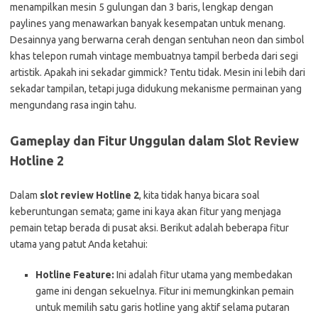
menampilkan mesin 5 gulungan dan 3 baris, lengkap dengan
paylines yang menawarkan banyak kesempatan untuk menang.
Desainnya yang berwarna cerah dengan sentuhan neon dan simbol
khas telepon rumah vintage membuatnya tampil berbeda dari segi
artistik. Apakah ini sekadar gimmick? Tentu tidak. Mesin ini lebih dari
sekadar tampilan, tetapi juga didukung mekanisme permainan yang
mengundang rasa ingin tahu.
Gameplay dan Fitur Unggulan dalam Slot Review
Hotline 2
Dalam
slot review Hotline 2
, kita tidak hanya bicara soal
keberuntungan semata; game ini kaya akan fitur yang menjaga
pemain tetap berada di pusat aksi. Berikut adalah beberapa fitur
utama yang patut Anda ketahui:
Hotline Feature:
Ini adalah fitur utama yang membedakan
game ini dengan sekuelnya. Fitur ini memungkinkan pemain
untuk memilih satu garis hotline yang aktif selama putaran