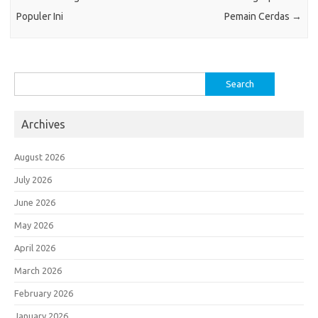
Populer Ini
Pemain Cerdas
→
Search
for:
Archives
August 2026
July 2026
June 2026
May 2026
April 2026
March 2026
February 2026
January 2026