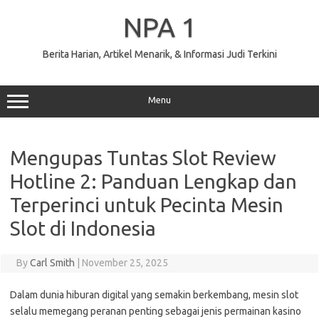
Skip
to
NPA 1
content
Berita Harian, Artikel Menarik, & Informasi Judi Terkini
Menu
Mengupas Tuntas Slot Review
Hotline 2: Panduan Lengkap dan
Terperinci untuk Pecinta Mesin
Slot di Indonesia
By
Carl Smith
|
November 25, 2025
Dalam dunia hiburan digital yang semakin berkembang, mesin slot
selalu memegang peranan penting sebagai jenis permainan kasino