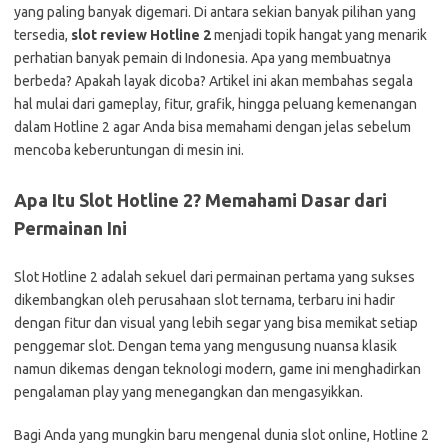
yang paling banyak digemari. Di antara sekian banyak pilihan yang
tersedia,
slot review Hotline 2
menjadi topik hangat yang menarik
perhatian banyak pemain di Indonesia. Apa yang membuatnya
berbeda? Apakah layak dicoba? Artikel ini akan membahas segala
hal mulai dari gameplay, fitur, grafik, hingga peluang kemenangan
dalam Hotline 2 agar Anda bisa memahami dengan jelas sebelum
mencoba keberuntungan di mesin ini.
Apa Itu Slot Hotline 2? Memahami Dasar dari
Permainan Ini
Slot Hotline 2 adalah sekuel dari permainan pertama yang sukses
dikembangkan oleh perusahaan slot ternama, terbaru ini hadir
dengan fitur dan visual yang lebih segar yang bisa memikat setiap
penggemar slot. Dengan tema yang mengusung nuansa klasik
namun dikemas dengan teknologi modern, game ini menghadirkan
pengalaman play yang menegangkan dan mengasyikkan.
Bagi Anda yang mungkin baru mengenal dunia slot online, Hotline 2