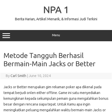
Skip
to
NPA 1
content
Berita Harian, Artikel Menarik, & Informasi Judi Terkini
Menu
Metode Tangguh Berhasil
Bermain-Main Jacks or Better
By
Carl Smith
|
June 10, 2024
Jacks or Better merupakan gim rekaman poker apa dikenal pada
tempat berjudi onlen either offline. Game ini satu menyediakan
kemungkinan kepada sekumpulan pemain guna mengalahkan bonus
besar dengan rencana siapa tepat. Untuk Kamu apa ingin
meningkatkan peluang mengalahkan waktu bermain-main Jacks or