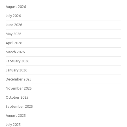
August 2026
July 2026
June 2026
May 2026
April 2026
March 2026
February 2026
January 2026
December 2025
November 2025
October 2025
September 2025
August 2025
July 2025