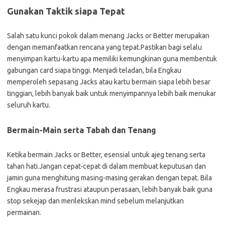
Gunakan Taktik siapa Tepat
Salah satu kunci pokok dalam menang Jacks or Better merupakan
dengan memanfaatkan rencana yang tepat.Pastikan bagi selalu
menyimpan kartu-kartu apa memiliki kemungkinan guna membentuk
gabungan card siapa tinggi. Menjadi teladan, bila Engkau
memperoleh sepasang Jacks atau kartu bermain siapa lebih besar
tinggian, lebih banyak baik untuk menyimpannya lebih baik menukar
seluruh kartu.
Bermain-Main serta Tabah dan Tenang
Ketika bermain Jacks or Better, esensial untuk ajeg tenang serta
tahan hati.Jangan cepat-cepat di dalam membuat keputusan dan
jamin guna menghitung masing-masing gerakan dengan tepat. Bila
Engkau merasa frustrasi ataupun perasaan, lebih banyak baik guna
stop sekejap dan merilekskan mind sebelum melanjutkan
permainan.