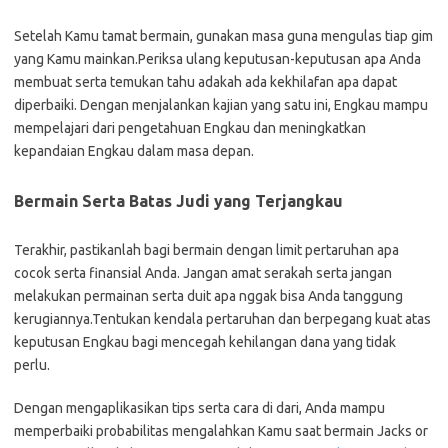
Setelah Kamu tamat bermain, gunakan masa guna mengulas tiap gim
yang Kamu mainkan.Periksa ulang keputusan-keputusan apa Anda
membuat serta temukan tahu adakah ada kekhilafan apa dapat
diperbaiki. Dengan menjalankan kajian yang satu ini, Engkau mampu
mempelajari dari pengetahuan Engkau dan meningkatkan
kepandaian Engkau dalam masa depan.
Bermain Serta Batas Judi yang Terjangkau
Terakhir, pastikanlah bagi bermain dengan limit pertaruhan apa
cocok serta finansial Anda. Jangan amat serakah serta jangan
melakukan permainan serta duit apa nggak bisa Anda tanggung
kerugiannya.Tentukan kendala pertaruhan dan berpegang kuat atas
keputusan Engkau bagi mencegah kehilangan dana yang tidak
perlu.
Dengan mengaplikasikan tips serta cara di dari, Anda mampu
memperbaiki probabilitas mengalahkan Kamu saat bermain Jacks or