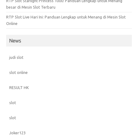
RTP Slot Starlight Princess 1000: Panduan Lengkap untuk Menang
besar di Mesin Slot Terbaru
RTP Slot Live Hari Ini: Panduan Lengkap untuk Menang di Mesin Slot
Online
News
judi slot
slot online
RESULT HK
slot
slot
Joker123