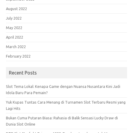
August 2022
July 2022
May 2022
April 2022
March 2022
February 2022
Recent Posts
Slot Tema Lokal: Kenapa Game dengan Nuansa Nusantara Kini Jadi
Idola Baru Para Pemain?
Yuk Kupas Tuntas Cara Menang di Turnamen Slot Terbaru Resmi yang
Lagi Hits
Bukan Cuma Putaran Biasa: Rahasia di Balik Sensasi Lucky Draw di
Dunia Slot Online