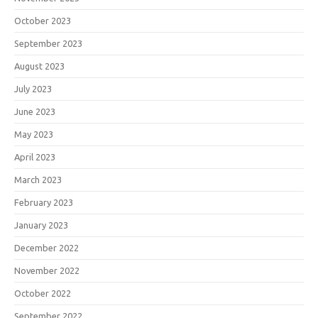
October 2023
September 2023
August 2023
July 2023
June 2023
May 2023
April 2023
March 2023
February 2023
January 2023
December 2022
November 2022
October 2022
September 2022