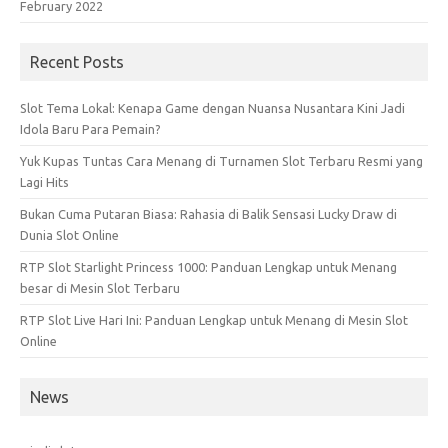
February 2022
Recent Posts
Slot Tema Lokal: Kenapa Game dengan Nuansa Nusantara Kini Jadi
Idola Baru Para Pemain?
Yuk Kupas Tuntas Cara Menang di Turnamen Slot Terbaru Resmi yang
Lagi Hits
Bukan Cuma Putaran Biasa: Rahasia di Balik Sensasi Lucky Draw di
Dunia Slot Online
RTP Slot Starlight Princess 1000: Panduan Lengkap untuk Menang
besar di Mesin Slot Terbaru
RTP Slot Live Hari Ini: Panduan Lengkap untuk Menang di Mesin Slot
Online
News