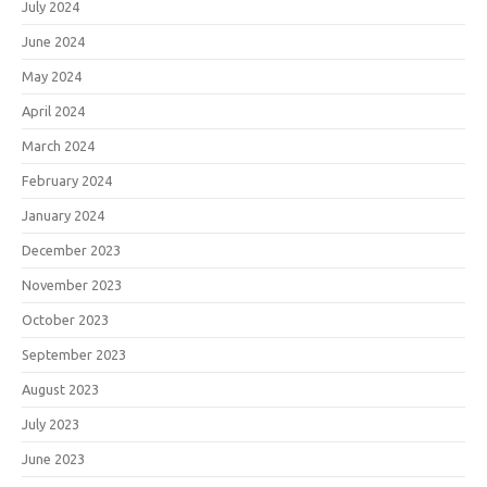
July 2024
June 2024
May 2024
April 2024
March 2024
February 2024
January 2024
December 2023
November 2023
October 2023
September 2023
August 2023
July 2023
June 2023