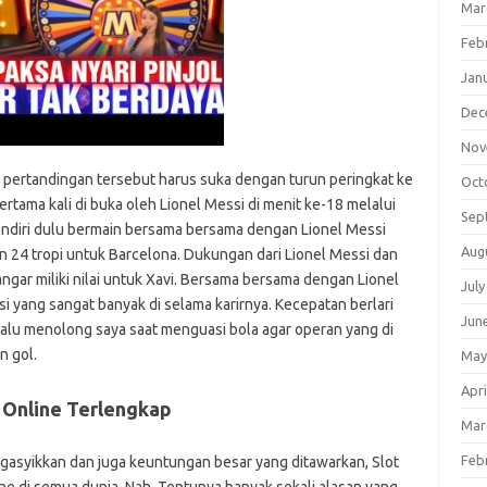
Mar
Feb
Jan
Dec
Nov
m pertandingan tersebut harus suka dengan turun peringkat ke
Oct
rtama kali di buka oleh Lionel Messi di menit ke-18 melalui
Sep
endiri dulu bermain bersama bersama dengan Lionel Messi
Aug
24 tropi untuk Barcelona. Dukungan dari Lionel Messi dan
angar miliki nilai untuk Xavi. Bersama bersama dengan Lionel
July
si yang sangat banyak di selama karirnya. Kecepatan berlari
Jun
alu menolong saya saat menguasi bola agar operan yang di
n gol.
May
Apri
 Online Terlengkap
Mar
Feb
asyikkan dan juga keuntungan besar yang ditawarkan, Slot
nline di semua dunia. Nah, Tentunya banyak sekali alasan yang