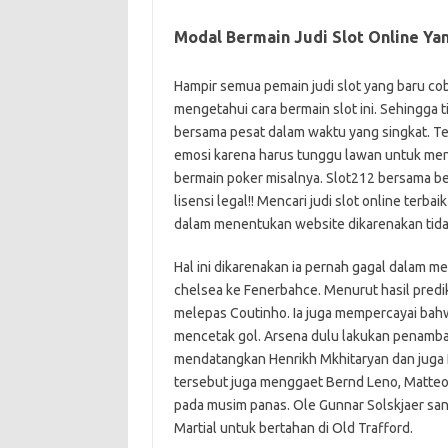
Modal Bermain Judi Slot Online Ya
Hampir semua pemain judi slot yang baru c
mengetahui cara bermain slot ini. Sehingga
bersama pesat dalam waktu yang singkat. Terl
emosi karena harus tunggu lawan untuk men
bermain poker misalnya. Slot212 bersama be
lisensi legal!! Mencari judi slot online ter
dalam menentukan website dikarenakan tida
Hal ini dikarenakan ia pernah gagal dalam 
chelsea ke Fenerbahce. Menurut hasil predi
melepas Coutinho. Ia juga mempercayai bah
mencetak gol. Arsena dulu lakukan penamba
mendatangkan Henrikh Mkhitaryan dan juga P
tersebut juga menggaet Bernd Leno, Matteo
pada musim panas. Ole Gunnar Solskjaer sa
Martial untuk bertahan di Old Trafford.