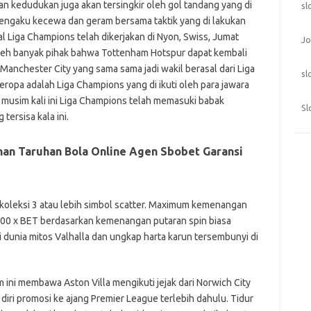
kedudukan juga akan tersingkir oleh gol tandang yang di
sl
mengaku kecewa dan geram bersama taktik yang di lakukan
l Liga Champions telah dikerjakan di Nyon, Swiss, Jumat
Jo
oleh banyak pihak bahwa Tottenham Hotspur dapat kembali
anchester City yang sama sama jadi wakil berasal dari Liga
sl
 eropa adalah Liga Champions yang di ikuti oleh para jawara
m musim kali ini Liga Champions telah memasuki babak
Sl
ersisa kala ini.
ahan Taruhan Bola Online Agen Sbobet Garansi
gkoleksi 3 atau lebih simbol scatter. Maximum kemenangan
000 x BET berdasarkan kemenangan putaran spin biasa
unia mitos Valhalla dan ungkap harta karun tersembunyi di
ni membawa Aston Villa mengikuti jejak dari Norwich City
diri promosi ke ajang Premier League terlebih dahulu. Tidur