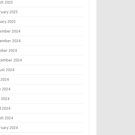
ch 2025
ruary 2025
uary 2025
ember 2024
ember 2024
ober 2024
tember 2024
ust 2024
 2024
e 2024
 2024
l 2024
ch 2024
ruary 2024