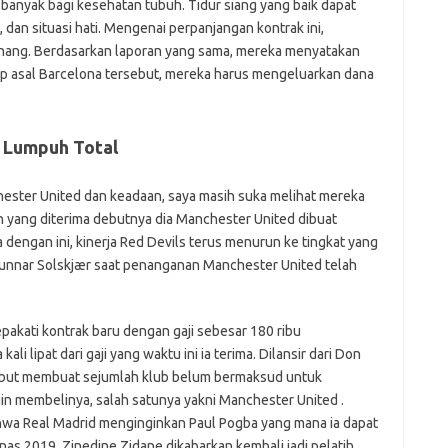
anyak bagi kesehatan tubuh. Tidur siang yang baik dapat
, dan situasi hati. Mengenai perpanjangan kontrak ini,
nang. Berdasarkan laporan yang sama, mereka menyatakan
 asal Barcelona tersebut, mereka harus mengeluarkan dana
r Lumpuh Total
hester United dan keadaan, saya masih suka melihat mereka
yang diterima debutnya dia Manchester United dibuat
a dengan ini, kinerja Red Devils terus menurun ke tingkat yang
Gunnar Solskjær saat penanganan Manchester United telah
kati kontrak baru dengan gaji sebesar 180 ribu
 kali lipat dari gaji yang waktu ini ia terima. Dilansir dari Don
but membuat sejumlah klub belum bermaksud untuk
in membelinya, salah satunya yakni Manchester United .
hwa Real Madrid menginginkan Paul Pogba yang mana ia dapat
as 2019. Zinedine Zidane dikabarkan kembali jadi pelatih