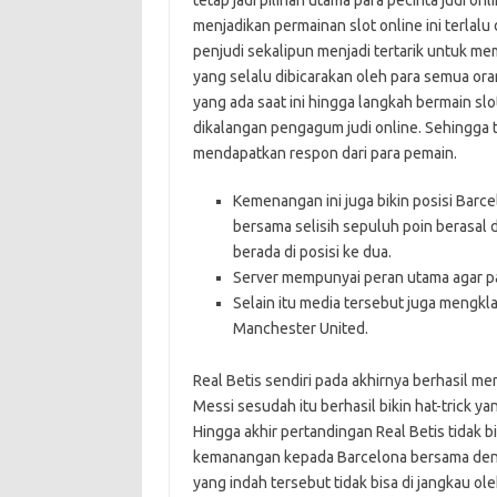
menjadikan permainan slot online ini terla
penjudi sekalipun menjadi tertarik untuk mema
yang selalu dibicarakan oleh para semua ora
yang ada saat ini hingga langkah bermain s
dikalangan pengagum judi online. Sehingga 
mendapatkan respon dari para pemain.
Kemenangan ini juga bikin posisi Barc
bersama selisih sepuluh poin berasal d
berada di posisi ke dua.
Server mempunyai peran utama agar pa
Selain itu media tersebut juga mengk
Manchester United.
Real Betis sendiri pada akhirnya berhasil 
Messi sesudah itu berhasil bikin hat-trick 
Hingga akhir pertandingan Real Betis tidak 
kemanangan kepada Barcelona bersama deng
yang indah tersebut tidak bisa di jangkau ol