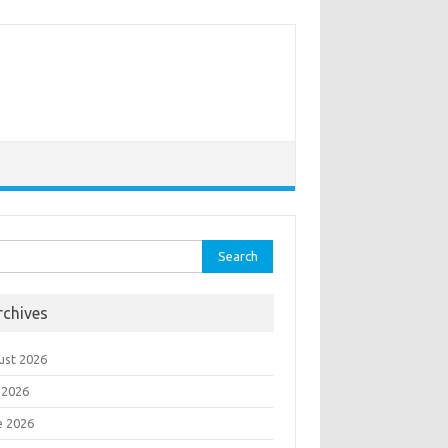
rch
rchives
ust 2026
 2026
e 2026