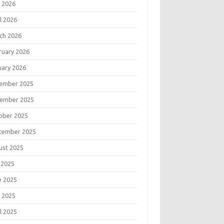
 2026
l 2026
ch 2026
ruary 2026
uary 2026
ember 2025
ember 2025
ober 2025
tember 2025
ust 2025
 2025
e 2025
 2025
l 2025