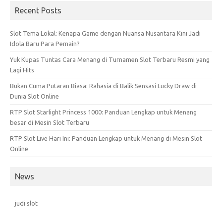
Recent Posts
Slot Tema Lokal: Kenapa Game dengan Nuansa Nusantara Kini Jadi
Idola Baru Para Pemain?
Yuk Kupas Tuntas Cara Menang di Turnamen Slot Terbaru Resmi yang
Lagi Hits
Bukan Cuma Putaran Biasa: Rahasia di Balik Sensasi Lucky Draw di
Dunia Slot Online
RTP Slot Starlight Princess 1000: Panduan Lengkap untuk Menang
besar di Mesin Slot Terbaru
RTP Slot Live Hari Ini: Panduan Lengkap untuk Menang di Mesin Slot
Online
News
judi slot