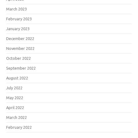
March 2023
February 2023
January 2023
December 2022
November 2022
October 2022
September 2022
August 2022
July 2022
May 2022
April 2022
March 2022
February 2022