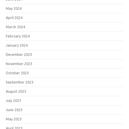
May 2024
April 2024
March 2024
February 2024
January 2024
December 2023
November 2023
October 2023
September 2023
August 2023
July 2023
June 2023
May 2023
April 2023