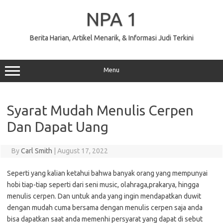
Skip
to
NPA 1
content
Berita Harian, Artikel Menarik, & Informasi Judi Terkini
Menu
Syarat Mudah Menulis Cerpen
Dan Dapat Uang
By
Carl Smith
|
August 17, 2022
Seperti yang kalian ketahui bahwa banyak orang yang mempunyai
hobi tiap-tiap seperti dari seni music, olahraga,prakarya, hingga
menulis cerpen. Dan untuk anda yang ingin mendapatkan duwit
dengan mudah cuma bersama dengan menulis cerpen saja anda
bisa dapatkan saat anda memenhi persyarat yang dapat di sebut