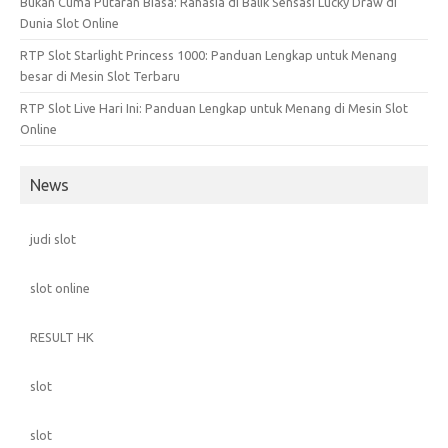
Bukan Cuma Putaran Biasa: Rahasia di Balik Sensasi Lucky Draw di
Dunia Slot Online
RTP Slot Starlight Princess 1000: Panduan Lengkap untuk Menang
besar di Mesin Slot Terbaru
RTP Slot Live Hari Ini: Panduan Lengkap untuk Menang di Mesin Slot
Online
News
judi slot
slot online
RESULT HK
slot
slot