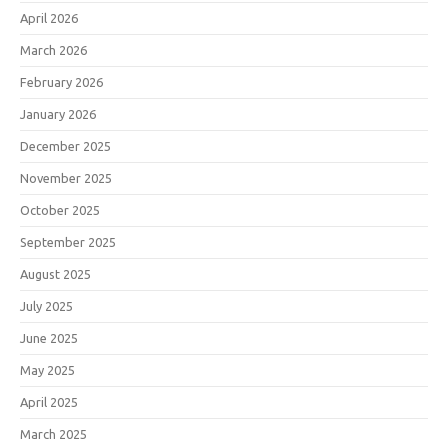
April 2026
March 2026
February 2026
January 2026
December 2025
November 2025
October 2025
September 2025
August 2025
July 2025
June 2025
May 2025
April 2025
March 2025