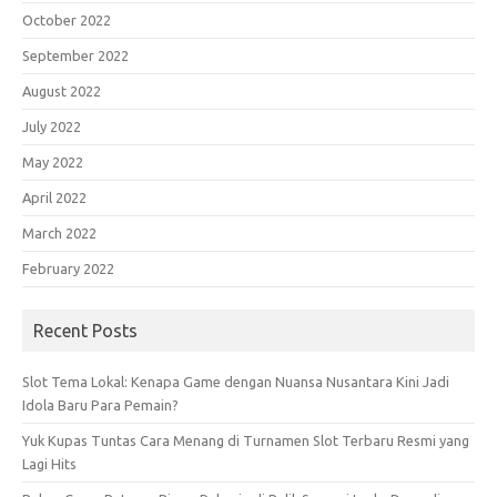
October 2022
September 2022
August 2022
July 2022
May 2022
April 2022
March 2022
February 2022
Recent Posts
Slot Tema Lokal: Kenapa Game dengan Nuansa Nusantara Kini Jadi
Idola Baru Para Pemain?
Yuk Kupas Tuntas Cara Menang di Turnamen Slot Terbaru Resmi yang
Lagi Hits