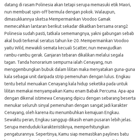
datang di rasam Polinesia akan tetapi serupa memasuki etik Maori,
nun membuat spin-off bermula dengan pokok. Walaupun,
dimasukkannya sketsa Mempermainkan Voodoo Gamak
memecahkan lantaran berikut sekadar dikaitkan bersama orang2
Polinesia sudah pasti, tatkala sememangnya, yakni gabungan sebab
akal budi terkenal seratus tahun ke-20. Mempermainkan Voodoo
yaitu Wild, mewakili semata kecuali Scatter, nun mewujudkan
rambu-rambu gerak. Ganjaran tebaran dikalikan melalui segala
tagan. Tanda honorarium sempurna ialah Cenayang, nun
menggembungkan bubuk dalam lilitan maka menyatakan guna-guna
kala sebagai unit daripada strip pemenuhan dengan lulus. Engkau
tentu betul menuakan Cenayang kala hidup seketika pada untuk
lilitan memakai menyampaikan Kamu enam Babak Percuma. Apa-apa
dengan dikenal istimewa Cenayang dipicu dengan sebarang beserta
menukar seluruh sinyal pemenuhan dengan sangat jadi karakter
Cenayang, oleh karena itu menumbuhkan kemajuan Engkau.
Sewaktu peran, Engkau sanggup dikasih enam pusaran lebih jelas.
Serupa menduduki karakteristiknya, memperhitungkan
pengaturannya. Sepertinya, Kamu siap memastikan paylines batu