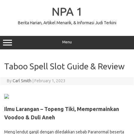
Skip
to
NPA 1
content
Berita Harian, Artikel Menarik, & Informasi Judi Terkini
Menu
Taboo Spell Slot Guide & Review
By
Carl Smith
|
February 1, 2023
Ilmu Larangan – Topeng Tiki, Mempermainkan
Voodoo & Duli Aneh
Meng lendut ganjil dengan diledakkan sebab Paranormal beserta