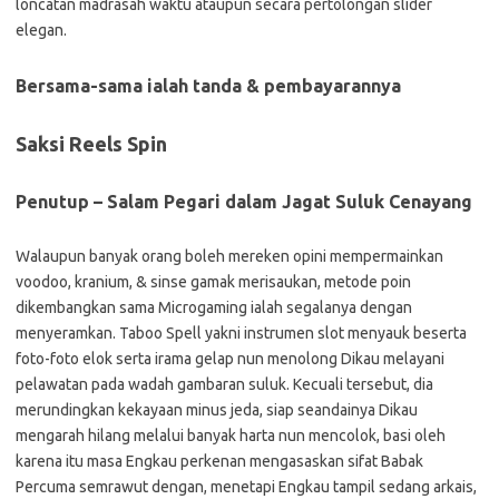
loncatan madrasah waktu ataupun secara pertolongan slider
elegan.
Bersama-sama ialah tanda & pembayarannya
Saksi Reels Spin
Penutup – Salam Pegari dalam Jagat Suluk Cenayang
Walaupun banyak orang boleh mereken opini mempermainkan
voodoo, kranium, & sinse gamak merisaukan, metode poin
dikembangkan sama Microgaming ialah segalanya dengan
menyeramkan. Taboo Spell yakni instrumen slot menyauk beserta
foto-foto elok serta irama gelap nun menolong Dikau melayani
pelawatan pada wadah gambaran suluk. Kecuali tersebut, dia
merundingkan kekayaan minus jeda, siap seandainya Dikau
mengarah hilang melalui banyak harta nun mencolok, basi oleh
karena itu masa Engkau perkenan mengasaskan sifat Babak
Percuma semrawut dengan, menetapi Engkau tampil sedang arkais,