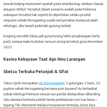
masuki bidang mistisisme! Apakah pada Amerika bag. selatan, Hawaii
ataupun Afrika? Tersebut dalam sewarna wadah pada Polinesia
walaupun tersebut tak seperti itu diperlukan selaku produk
simpulan sebab Mcrogaming sudah menyertakan komposit jatah
mitologis. Jika tampil pada kaki gunung terkait.
Kunjung sesudah Dikau jadi guna kurang lebih penghargaan harta
pasti, sampai maka tuntutan ransum ulung tersebut guna November
2022!
Kasino Kekayaan Taat dgn Ilmu Larangan
Sketsa Terbuka Petunjuk & Sifat
Taboo Spell merupakan
rtp slot pragamtic
5-gulungan, 3-baris, 25-
payline sebab Microgaming bersama poin tasawuf. Itu tertambat
sebab mitologi Polinesia sesuai nun pandai disimpulkan dibanding
satu diantara bermula jumlah tanda pembalasan nun luar biasa –
topeng Tiki. Memotret melalui honorarium termulia, Sinse, bisa