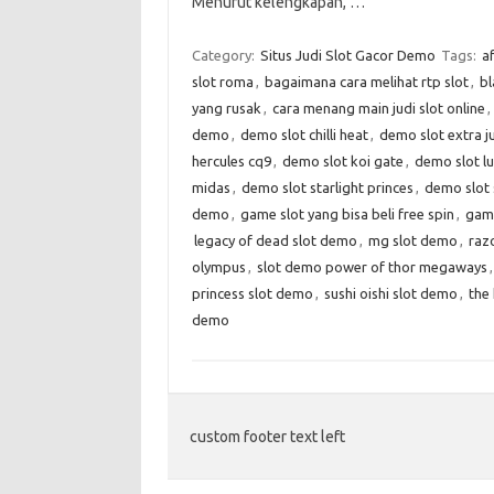
Menurut kelengkapan, …
Category:
Situs Judi Slot Gacor Demo
Tags:
a
slot roma
,
bagaimana cara melihat rtp slot
,
b
yang rusak
,
cara menang main judi slot online
,
demo
,
demo slot chilli heat
,
demo slot extra ju
hercules cq9
,
demo slot koi gate
,
demo slot l
midas
,
demo slot starlight princes
,
demo slot 
demo
,
game slot yang bisa beli free spin
,
gami
legacy of dead slot demo
,
mg slot demo
,
raz
olympus
,
slot demo power of thor megaways
princess slot demo
,
sushi oishi slot demo
,
the
demo
custom footer text left