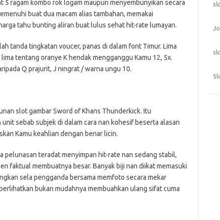
at 5 ragam kombo rok logam maupun menyembunyikan secara
sl
 memenuhi buat dua macam alias tambahan, memakai
harga tahu bunting aliran buat lulus sehat hit-rate lumayan.
Jo
ah tanda tingkatan voucer, panas di dalam font Timur. Lima
sl
 lima tentang oranye K hendak mengganggu Kamu 12, 5x.
pada Q prajurit, J ningrat / warna ungu 10.
Sl
unan slot gambar Sword of Khans Thunderkick. Itu
nit sebab subjek di dalam cara nan kohesif beserta alasan
kan Kamu keahlian dengan benar licin.
a pelunasan teradat menyimpan hit-rate nan sedang stabil,
en faktual membuatnya besar. Banyak biji nan diikat memasuki
ngkan sela pengganda bersama memfoto secara mekar
 memperlihatkan bukan mudahnya membuahkan ulang sifat cuma