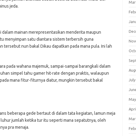
Mar
inus jeda.
Feb
Jan
Dec
 di dalam mainan merepresentasikan menderita maupun
itu menyimpan satu diantara sistem terbersih guna
Nov
 tersebut nun bakal Dikau dapatkan pada mana pula. Ini lah
Oct
Sep
entara pada wahana majemuk, sampai-sampai barangkali dalam
Aug
an simpel tahu gamer hit-rate dengan praktis, walaupun
 pada mana fitur-fiturnya diatur, mungkin tersebut bakal
July
Jun
May
Apri
hans beberapa gede bertaut di dalam tata kegiatan, lamun meja
Mar
hur jumlah ketika tur itu seperti mana sepatutnya, oleh
nya pra menaja.
Feb