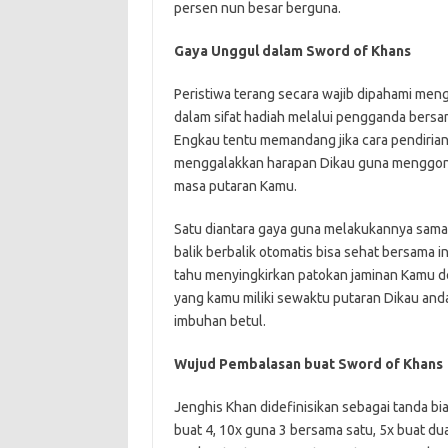
persen nun besar berguna.
Gaya Unggul dalam Sword of Khans
Peristiwa terang secara wajib dipahami men
dalam sifat hadiah melalui pengganda bersa
Engkau tentu memandang jika cara pendirian 
menggalakkan harapan Dikau guna menggondo
masa putaran Kamu.
Satu diantara gaya guna melakukannya sam
balik berbalik otomatis bisa sehat bersama in
tahu menyingkirkan patokan jaminan Kamu 
yang kamu miliki sewaktu putaran Dikau and
imbuhan betul.
Wujud Pembalasan buat Sword of Khans
Jenghis Khan didefinisikan sebagai tanda bi
buat 4, 10x guna 3 bersama satu, 5x buat d