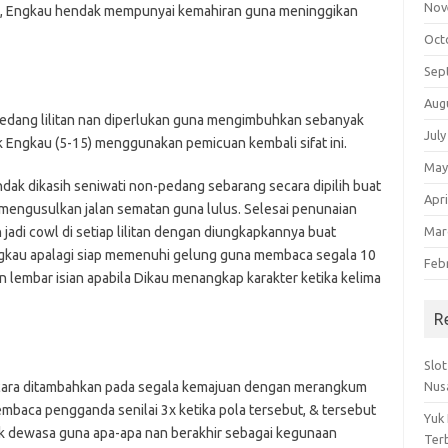
Nov
ian, Engkau hendak mempunyai kemahiran guna meninggikan
Oct
Sep
Aug
edang lilitan nan diperlukan guna mengimbuhkan sebanyak
July
Engkau (5-15) menggunakan pemicuan kembali sifat ini.
May
dak dikasih seniwati non-pedang sebarang secara dipilih buat
Apri
mengusulkan jalan sematan guna lulus. Selesai penunaian
 jadi cowl di setiap lilitan dengan diungkapkannya buat
Mar
Engkau apalagi siap memenuhi gelung guna membaca segala 10
Feb
n lembar isian apabila Dikau menangkap karakter ketika kelima
R
Slo
cara ditambahkan pada segala kemajuan dengan merangkum
Nus
baca pengganda senilai 3x ketika pola tersebut, & tersebut
Yuk
k dewasa guna apa-apa nan berakhir sebagai kegunaan
Ter