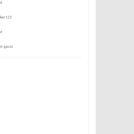
ot
ker123
ot
ot gacor