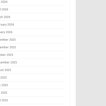
 2026
l 2026
ch 2026
ruary 2026
uary 2026
ember 2025
ember 2025
ober 2025
tember 2025
ust 2025
 2025
e 2025
 2025
l 2025