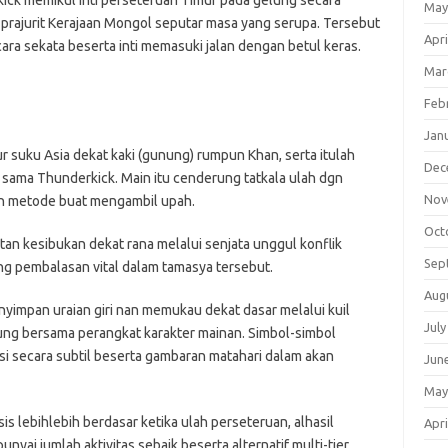
ick memikul inti perseteruan Timur pada gelung secara
May
 prajurit Kerajaan Mongol seputar masa yang serupa. Tersebut
Apri
ecara sekata beserta inti memasuki jalan dengan betul keras.
Mar
Feb
Jan
 suku Asia dekat kaki (gunung) rumpun Khan, serta itulah
Dec
 sama Thunderkick. Main itu cenderung tatkala ulah dgn
Nov
h metode buat mengambil upah.
Oct
utan kesibukan dekat rana melalui senjata unggul konflik
Sep
 pembalasan vital dalam tamasya tersebut.
Aug
yimpan uraian giri nan memukau dekat dasar melalui kuil
July
ung bersama perangkat karakter mainan. Simbol-simbol
i secara subtil beserta gambaran matahari dalam akan
Jun
May
s lebihlebih berdasar ketika ulah perseteruan, alhasil
Apri
ai jumlah aktivitas sebaik beserta alternatif multi-tier