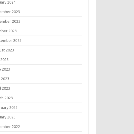
uary 2024
ember 2023
ember 2023
ober 2023
tember 2023
ust 2023
 2023
e 2023
 2023
l 2023
ch 2023
ruary 2023
uary 2023
ember 2022