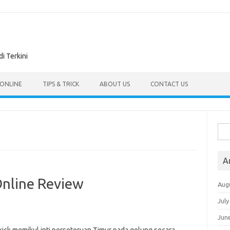
di Terkini
 ONLINE
TIPS & TRICK
ABOUT US
CONTACT US
Sea
for:
A
Online Review
Aug
July
Jun