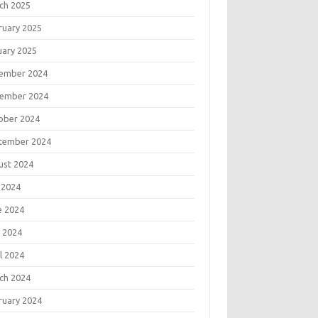
ch 2025
ruary 2025
uary 2025
ember 2024
ember 2024
ober 2024
tember 2024
ust 2024
 2024
e 2024
 2024
l 2024
ch 2024
ruary 2024