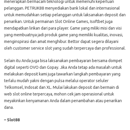
menerapkan bermacam teknologi untuk memenuhi keperluan
pelanggan. PETRUK88 menyediakan bank lokal dan internasional
untuk memudahkan setiap pelanggan untuk laksanakan deposit dan
penarikan. Untuk permainan Slot Online Games, Isoftbet juga
mendapatkan lirikan dari para player. Game yang miliki misi dan visi
yang membuatnya jadi produk game yang memiliki kualitas, inovasi,
menginspirasi dan amat menghibur. Bettor dapat segera dilayani
oleh customer service slot yang sudah terpercaya dan professional.
Selain itu Anda juga bisa laksanakan pembayaran bersama dompet
digital seperti OVO dan Gopay. Jika Anda tetap ada masalah untuk
melakukan deposit kami juga tawarkan langkah pembayaran yang
terlalu mudah yakni dengan pulsa melalui operator seluler
Telkomsel, Indosat dan XL. Mulai lakukan deposit dan bermain di
web slot online terpercaya, mohon cek jam operasional untuk
meyakinkan kenyamanan Anda dalam penambahan atau penarikan
dana.
– Slot88