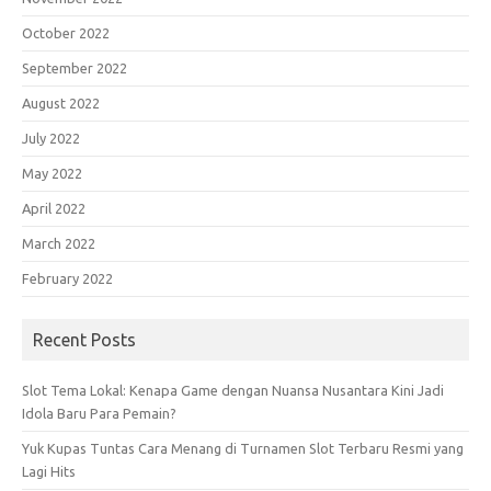
October 2022
September 2022
August 2022
July 2022
May 2022
April 2022
March 2022
February 2022
Recent Posts
Slot Tema Lokal: Kenapa Game dengan Nuansa Nusantara Kini Jadi
Idola Baru Para Pemain?
Yuk Kupas Tuntas Cara Menang di Turnamen Slot Terbaru Resmi yang
Lagi Hits