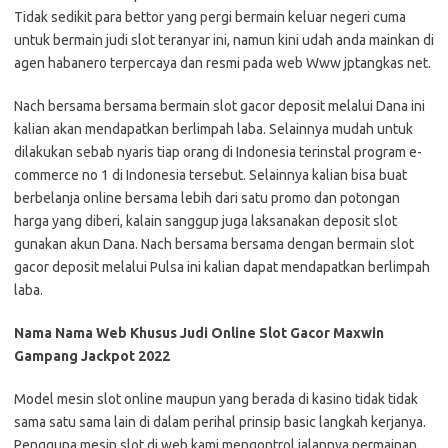
Tidak sedikit para bettor yang pergi bermain keluar negeri cuma
untuk bermain judi slot teranyar ini, namun kini udah anda mainkan di
agen habanero terpercaya dan resmi pada web Www jptangkas net.
Nach bersama bersama bermain slot gacor deposit melalui Dana ini
kalian akan mendapatkan berlimpah laba. Selainnya mudah untuk
dilakukan sebab nyaris tiap orang di Indonesia terinstal program e-
commerce no 1 di Indonesia tersebut. Selainnya kalian bisa buat
berbelanja online bersama lebih dari satu promo dan potongan
harga yang diberi, kalain sanggup juga laksanakan deposit slot
gunakan akun Dana. Nach bersama bersama dengan bermain slot
gacor deposit melalui Pulsa ini kalian dapat mendapatkan berlimpah
laba.
Nama Nama Web Khusus Judi Online Slot Gacor Maxwin
Gampang Jackpot 2022
Model mesin slot online maupun yang berada di kasino tidak tidak
sama satu sama lain di dalam perihal prinsip basic langkah kerjanya.
Pengguna mesin slot di web kami mengontrol jalannya permainan