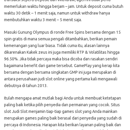
memerlukan waktu hingga berjam – jam. Untuk deposit cuma butuh
waktu 30 detik – 1 menit saja, namun untuk withdraw hanya
membutuhkan waktu 3 menit – 5 menit saja.
Masuki Gunung Olympus di ronde Free Spins bersama dengan 15
spin gratis di mana semua pengali ditambahkan, berikan pemain
kemenangan yang luar biasa. Tidak cuma itu, alasan lainnya
dikarenakan Kakek zeus ini juga memiliki RTP & Volatilitas hingga
96.50%. Jika tidak percaya maka bisa dicoba dan rasakan sendiri
bagaimana benefit dari game tersebut. GamePlay yang kerap kita
bersama dengan bersama singkatan GMP ini juga merupakan di
antara perusahaan judi slot online yang pertama kali mengawali
debutnya di tahun 2013.
Itulah mengapa amat mutlak bagi Anda untuk membuat ketetapan
paling baik ketika pilih penyedia dan permainan yang cocok. Situs
slot Judi Slot menjamin tiap-tiap games slot yang Anda mainkan
merupakan games paling baik berasal dari penyedia yang sudah di
percaya di Indonesia. Harapan kita berikan layanan paling baik dan