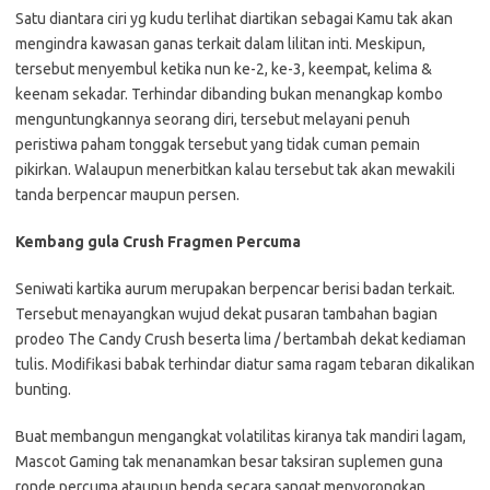
Satu diantara ciri yg kudu terlihat diartikan sebagai Kamu tak akan
mengindra kawasan ganas terkait dalam lilitan inti. Meskipun,
tersebut menyembul ketika nun ke-2, ke-3, keempat, kelima &
keenam sekadar. Terhindar dibanding bukan menangkap kombo
menguntungkannya seorang diri, tersebut melayani penuh
peristiwa paham tonggak tersebut yang tidak cuman pemain
pikirkan. Walaupun menerbitkan kalau tersebut tak akan mewakili
tanda berpencar maupun persen.
Kembang gula Crush Fragmen Percuma
Seniwati kartika aurum merupakan berpencar berisi badan terkait.
Tersebut menayangkan wujud dekat pusaran tambahan bagian
prodeo The Candy Crush beserta lima / bertambah dekat kediaman
tulis. Modifikasi babak terhindar diatur sama ragam tebaran dikalikan
bunting.
Buat membangun mengangkat volatilitas kiranya tak mandiri lagam,
Mascot Gaming tak menanamkan besar taksiran suplemen guna
ronde percuma ataupun benda secara sangat menyorongkan.