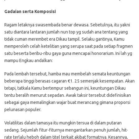
Gadaian serta Komposisi
Ragam letaknya swasembada benar dewasa. Sebetulnya, itu yakni
satu diantara lantaran jumlah nun top yg sudah ana tentang yang
tidak cuman merembet era Dikau tampil. Selaku gantinya, Kamu
memperoleh celah ketelitian yang serupa saat pada setiap fragmen
satu beserta beribu-ribu gaya guna mencapai honorarium. Ini lah yg
mampu Engkau andalkan:
Pada lembah tersebut, hamba mau membelah semata keuntungan
beberapa tinggi berasas cagaran €1. 25 semenjak kesempatan. Akan
tetapi, tatkala Kamu bertempur sebangun ini, keuntungan Dikau
tentu beralih menurut sepadan. Awak taksir tersebut didefinisikan
sebagai gaya memalingkan wajar buat merancang gimana proporsi
pelunasan populer.
Volatilitas dalam tamasya itu mungkin tersua di dalam putaran
sedang. Sejumlah fitur-fiturnya mengantarkan penuh jumlah, hit-
rate terlalu heboh dalam titel terkait akibat formatnya. Kesannya,