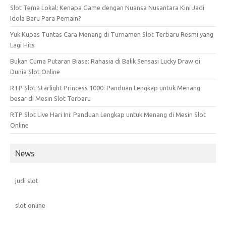
Slot Tema Lokal: Kenapa Game dengan Nuansa Nusantara Kini Jadi
Idola Baru Para Pemain?
Yuk Kupas Tuntas Cara Menang di Turnamen Slot Terbaru Resmi yang
Lagi Hits
Bukan Cuma Putaran Biasa: Rahasia di Balik Sensasi Lucky Draw di
Dunia Slot Online
RTP Slot Starlight Princess 1000: Panduan Lengkap untuk Menang
besar di Mesin Slot Terbaru
RTP Slot Live Hari Ini: Panduan Lengkap untuk Menang di Mesin Slot
Online
News
judi slot
slot online