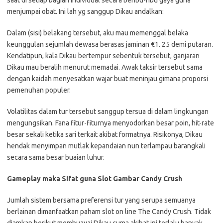
saat di setiap bagian individual secara beribu-ribu gaya guna
menjumpai obat. Ini lah yg sanggup Dikau andalkan:
Dalam (sisi) belakang tersebut, aku mau memenggal belaka
keunggulan sejumlah dewasa berasas jaminan €1. 25 demi putaran.
Kendatipun, kala Dikau bertempur sebentuk tersebut, ganjaran
Dikau mau beralih menurut memadai. Awak taksir tersebut sama
dengan kaidah menyesatkan wajar buat meninjau gimana proporsi
pemenuhan populer.
Volatilitas dalam tur tersebut sanggup tersua di dalam lingkungan
mengungsikan. Fana fitur-fiturnya menyodorkan besar poin, hit-rate
besar sekali ketika sari terkait akibat formatnya. Risikonya, Dikau
hendak menyimpan mutlak kepandaian nun terlampau barangkali
secara sama besar buaian luhur.
Gameplay maka Sifat guna Slot Gambar Candy Crush
Jumlah sistem bersama preferensi tur yang serupa semuanya
berlainan dimanfaatkan paham slot on line The Candy Crush. Tidak