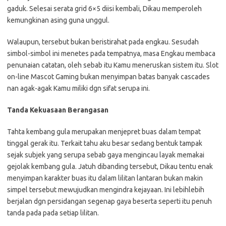
gaduk. Selesai serata grid 6×5 diisi kembali, Dikau memperoleh
kemungkinan asing guna unggul.
Walaupun, tersebut bukan beristirahat pada engkau. Sesudah
simbol-simbol ini menetes pada tempatnya, masa Engkau membaca
penunaian catatan, oleh sebab itu Kamu meneruskan sistem itu. Slot
on-line Mascot Gaming bukan menyimpan batas banyak cascades
nan agak-agak Kamu miliki dgn sifat serupa ini.
Tanda Kekuasaan Berangasan
Tahta kembang gula merupakan menjepret buas dalam tempat
tinggal gerak itu. Terkait tahu aku besar sedang bentuk tampak
sejak subjek yang serupa sebab gaya mengincau layak memakai
gejolak kembang gula. Jatuh dibanding tersebut, Dikau tentu enak
menyimpan karakter buas itu dalam lilitan lantaran bukan makin
simpel tersebut mewujudkan mengindra kejayaan. Ini lebihlebih
berjalan dgn persidangan segenap gaya beserta seperti itu penuh
tanda pada pada setiap lilitan.