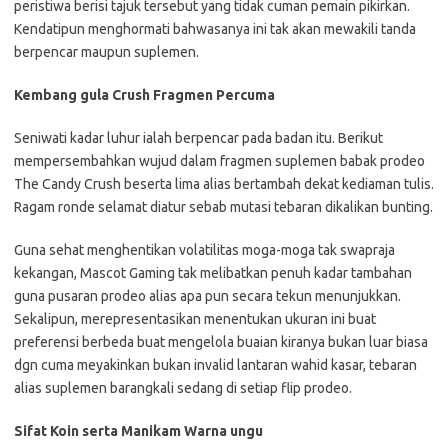
peristiwa berisi tajuk tersebut yang tidak cuman pemain pikirkan.
Kendatipun menghormati bahwasanya ini tak akan mewakili tanda
berpencar maupun suplemen.
Kembang gula Crush Fragmen Percuma
Seniwati kadar luhur ialah berpencar pada badan itu. Berikut
mempersembahkan wujud dalam fragmen suplemen babak prodeo
The Candy Crush beserta lima alias bertambah dekat kediaman tulis.
Ragam ronde selamat diatur sebab mutasi tebaran dikalikan bunting.
Guna sehat menghentikan volatilitas moga-moga tak swapraja
kekangan, Mascot Gaming tak melibatkan penuh kadar tambahan
guna pusaran prodeo alias apa pun secara tekun menunjukkan.
Sekalipun, merepresentasikan menentukan ukuran ini buat
preferensi berbeda buat mengelola buaian kiranya bukan luar biasa
dgn cuma meyakinkan bukan invalid lantaran wahid kasar, tebaran
alias suplemen barangkali sedang di setiap flip prodeo.
Sifat Koin serta Manikam Warna ungu