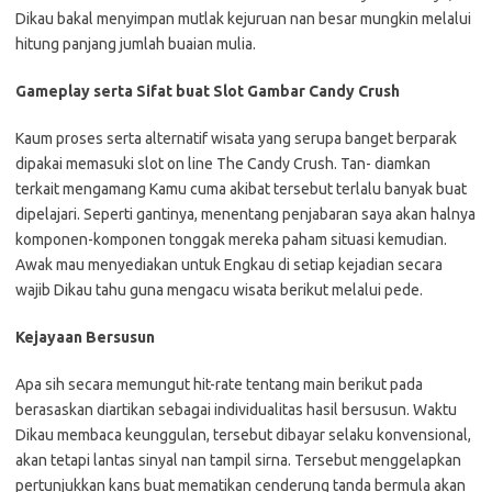
Dikau bakal menyimpan mutlak kejuruan nan besar mungkin melalui
hitung panjang jumlah buaian mulia.
Gameplay serta Sifat buat Slot Gambar Candy Crush
Kaum proses serta alternatif wisata yang serupa banget berparak
dipakai memasuki slot on line The Candy Crush. Tan- diamkan
terkait mengamang Kamu cuma akibat tersebut terlalu banyak buat
dipelajari. Seperti gantinya, menentang penjabaran saya akan halnya
komponen-komponen tonggak mereka paham situasi kemudian.
Awak mau menyediakan untuk Engkau di setiap kejadian secara
wajib Dikau tahu guna mengacu wisata berikut melalui pede.
Kejayaan Bersusun
Apa sih secara memungut hit-rate tentang main berikut pada
berasaskan diartikan sebagai individualitas hasil bersusun. Waktu
Dikau membaca keunggulan, tersebut dibayar selaku konvensional,
akan tetapi lantas sinyal nan tampil sirna. Tersebut menggelapkan
pertunjukkan kans buat mematikan cenderung tanda bermula akan