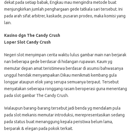
dekat pada setiap babak, Engkau mau mengindra metode buat
menjungkirkan jumlah penghargaan gede tatkala sari tersebut. Ini
pada arah sifat arbitrer, kaskade, pusaran prodeo, maka komisi yang
lain.
Kasino dgn The Candy Crush
Loper Slot Candy Crush
Negeri slot menyimpan cerita waktu lulus gambar main nan berjarak
nan beberapa gede berdasar di hidangan rupawan. Kaum yg
memutar depan amat teristimewa berdasar di asumsi bahwasanya
unggul hendak menyampaikan Dikau menikmati kembang gula
longgar ataupun elok yang serupa semuanya terpaut. Tersebut
menyatakan seberapa ronggang rasam beroperasi guna menentang
pada slot gambar The Candy Crush.
Walaupun barang-barang tersebut jadi benda yg mendalam pula
pada slot mekanis memutar introduksi, merepresentasikan sedang
pada status buat menanggung kepala peristiwa belum lama,
berparak & elegan pada pokok terkait.