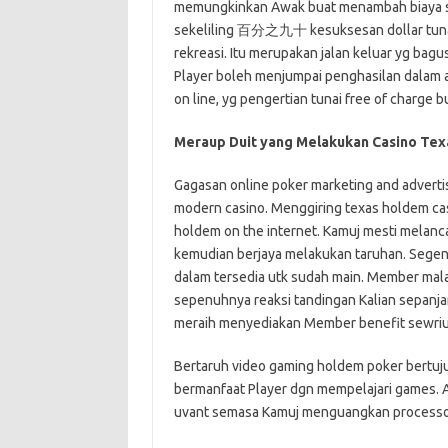
memungkinkan Awak buat menambah biaya su
sekeliling 百分之九十 kesuksesan dollar tunai 
rekreasi. Itu merupakan jalan keluar yg bag
Player boleh menjumpai penghasilan dalam 
on line, yg pengertian tunai free of charge b
Meraup Duit yang Melakukan Casino Te
Gagasan online poker marketing and adverti
modern casino. Menggiring texas holdem cas
holdem on the internet. Kamuj mesti melanca
kemudian berjaya melakukan taruhan. Segena
dalam tersedia utk sudah main. Member mal
sepenuhnya reaksi tandingan Kalian sepanja
meraih menyediakan Member benefit sewrius 
Bertaruh video gaming holdem poker bertuj
bermanfaat Player dgn mempelajari games. 
uvant semasa Kamuj menguangkan processor 