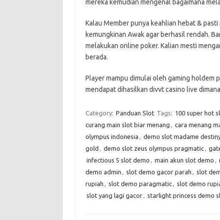
mereka kemudian mengenal bagaimana mela
Kalau Member punya keahlian hebat & pasti
kemungkinan Awak agar berhasil rendah. Bara
melakukan online poker. Kalian mesti mengam
berada.
Player mampu dimulai oleh gaming holdem po
mendapat dihasilkan divvt casino live diman
Category:
Panduan Slot
Tags:
100 super hot 
curang main slot biar menang
,
cara menang ma
olympus indonesia
,
demo slot madame destin
gold
,
demo slot zeus olympus pragmatic
,
gat
infectious 5 slot demo
,
main akun slot demo
,
demo admin
,
slot demo gacor parah
,
slot dem
rupiah
,
slot demo paragmatic
,
slot demo rupi
slot yang lagi gacor
,
starlight princess demo s