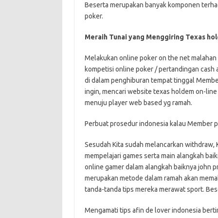
Beserta merupakan banyak komponen terhad
poker.
Meraih Tunai yang Menggiring Texas hol
Melakukan online poker on the net malahan 
kompetisi online poker / pertandingan cash 
di dalam penghiburan tempat tinggal Member
ingin, mencari website texas holdem on-line 
menuju player web based yg ramah.
Perbuat prosedur indonesia kalau Member pe
Sesudah Kita sudah melancarkan withdraw, K
mempelajari games serta main alangkah ba
online gamer dalam alangkah baiknya john pro
merupakan metode dalam ramah akan memaha
tanda-tanda tips mereka merawat sport. Bes
Mengamati tips afin de lover indonesia ber