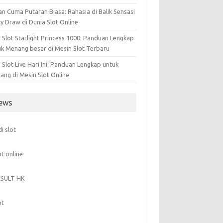
n Cuma Putaran Biasa: Rahasia di Balik Sensasi
y Draw di Dunia Slot Online
 Slot Starlight Princess 1000: Panduan Lengkap
uk Menang besar di Mesin Slot Terbaru
Slot Live Hari Ini: Panduan Lengkap untuk
ang di Mesin Slot Online
ews
di slot
ot online
ESULT HK
ot