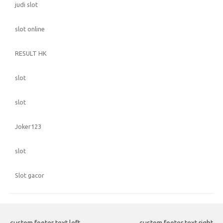
judi slot
slot online
RESULT HK
slot
slot
Joker123
slot
Slot gacor