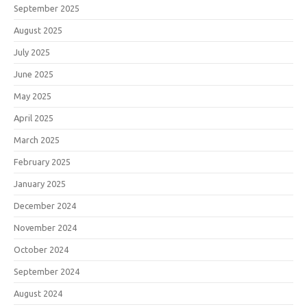
September 2025
August 2025
July 2025
June 2025
May 2025
April 2025
March 2025
February 2025
January 2025
December 2024
November 2024
October 2024
September 2024
August 2024