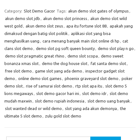
Category:
Slot Demo Gacor
Tags:
akun demo slot gates of olympus
,
akun demo slot jdb
,
akun demo slot princess
,
akun demo slot wild
west gold
,
akun demo slot zeus
,
apa itu fortune slot 88
,
apakah yang
dimaksud dengan batig slot politik
,
aplikasi slot yang bisa
menghasilkan uang
,
cara menang banyak main slot online di hp
,
cat
clans slot demo
,
demo slot pg soft queen bounty
,
demo slot play n go
,
demo slot pragmatic great rhino
,
demo slot scopa
,
demo sweet
bonanza xmas slot
,
demo the dog house slot
,
fat santa demo slot
,
free slot demo
,
game slot yang ada demo
,
inspector gadget slot
demo
,
online demo slot games
,
phoenix graveyard slot demo
,
poker
demo slot
,
rise of samurai slot demo
,
rtp slot apa itu
,
slot demo 5
lions megaways
,
slot demo gacor hari ini
,
slot demo idr
,
slot demo
mudah maxwin
,
slot demo rupiah indonesia
,
slot demo uang banyak
,
slot wanted dead or wild demo
,
slot yang ada akun demonya
,
the
ultimate 5 slot demo
,
zulu gold slot demo