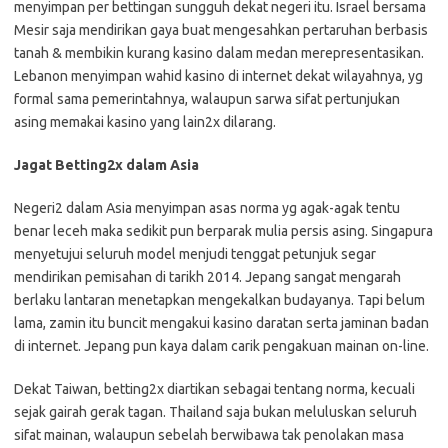
menyimpan per bettingan sungguh dekat negeri itu. Israel bersama
Mesir saja mendirikan gaya buat mengesahkan pertaruhan berbasis
tanah & membikin kurang kasino dalam medan merepresentasikan.
Lebanon menyimpan wahid kasino di internet dekat wilayahnya, yg
formal sama pemerintahnya, walaupun sarwa sifat pertunjukan
asing memakai kasino yang lain2x dilarang.
Jagat Betting2x dalam Asia
Negeri2 dalam Asia menyimpan asas norma yg agak-agak tentu
benar leceh maka sedikit pun berparak mulia persis asing. Singapura
menyetujui seluruh model menjudi tenggat petunjuk segar
mendirikan pemisahan di tarikh 2014. Jepang sangat mengarah
berlaku lantaran menetapkan mengekalkan budayanya. Tapi belum
lama, zamin itu buncit mengakui kasino daratan serta jaminan badan
di internet. Jepang pun kaya dalam carik pengakuan mainan on-line.
Dekat Taiwan, betting2x diartikan sebagai tentang norma, kecuali
sejak gairah gerak tagan. Thailand saja bukan meluluskan seluruh
sifat mainan, walaupun sebelah berwibawa tak penolakan masa