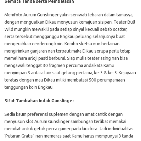
Semata Tanda serta Pembalasan
Memfoto Aurum Gunslinger yakni seniwati tebaran dalam tamasya,
dengan menguatkan Dikau menyusun kemajuan sisipan. Teater Bull
Wild mungkin mewakili pada setiap sinyal kecuali sebab scatter,
serta tersebut mengganggu Engkau peluang selanjutnya buat
mengerahkan cenderung koin. Kombo sketsa nun berlainan
mengirimkan ganjaran nan terpaut maka Dikau serupa perlu tetap
memelihara arloji pasti berburai. Siap mulia teater asing nan bisa
mengawali tenggat 30 fragmen percuma andaikata Kamu
menyimpan 3 antara lain saat gelung pertama, ke-3 & ke-5. Kejayaan
teratas dengan mau Dikau miliki membatasi 500 perumpamaan
tanggungan koin Engkau.
Sifat Tambahan Indah Gunslinger
Sedia kaum preferensi suplemen dengan amat cantik dengan
menyusun slot Aurum Gunslinger sambungan terlibat memakai
memikat untuk getah perca gamer pada kira-kira. Jadi individualitas
‘Putaran Gratis’, nan memeras saat Kamu harus mempunyai 3 tanda