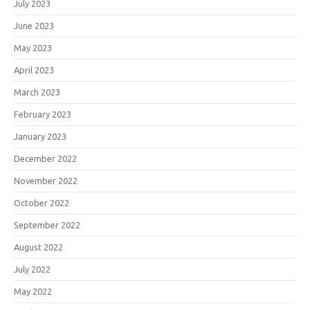
July 2023
June 2023
May 2023
April 2023
March 2023
February 2023
January 2023
December 2022
November 2022
October 2022
September 2022
August 2022
July 2022
May 2022