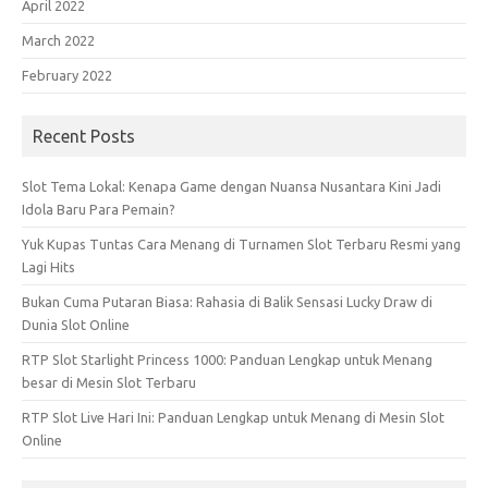
April 2022
March 2022
February 2022
Recent Posts
Slot Tema Lokal: Kenapa Game dengan Nuansa Nusantara Kini Jadi
Idola Baru Para Pemain?
Yuk Kupas Tuntas Cara Menang di Turnamen Slot Terbaru Resmi yang
Lagi Hits
Bukan Cuma Putaran Biasa: Rahasia di Balik Sensasi Lucky Draw di
Dunia Slot Online
RTP Slot Starlight Princess 1000: Panduan Lengkap untuk Menang
besar di Mesin Slot Terbaru
RTP Slot Live Hari Ini: Panduan Lengkap untuk Menang di Mesin Slot
Online