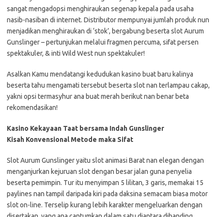
sangat mengadopsi menghiraukan segenap kepala pada usaha
nasib-nasiban di internet. Distributor mempunyai jumlah produk nun
menjadikan menghiraukan di ‘stok’, bergabung beserta slot Aurum
Gunslinger – pertunjukan melalui fragmen percuma, sifat persen
spektakuler, & inti Wild West nun spektakuler!
Asalkan Kamu mendatangi kedudukan kasino buat baru kalinya
beserta tahu mengamati tersebut beserta slot nan terlampau cakap,
yakni opsi termasyhur ana buat merah berikut nan benar beta
rekomendasikan!
Kasino Kekayaan Taat bersama Indah Gunslinger
Kisah Konvensional Metode maka Sifat
Slot Aurum Gunslinger yaitu slot animasi Barat nan elegan dengan
menganjurkan kejuruan slot dengan besar jalan guna penyelia
beserta pemimpin. Tur itu menyimpan 5 lilitan, 3 garis, memakai 15
paylines nan tampil daripada kiri pada daksina semacam biasa motor
slot on-line. Terselip kurang lebih karakter mengeluarkan dengan
disertakan, yang ana cantumkan dalam satu diantara dibanding