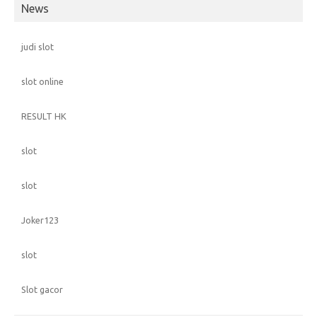
News
judi slot
slot online
RESULT HK
slot
slot
Joker123
slot
Slot gacor