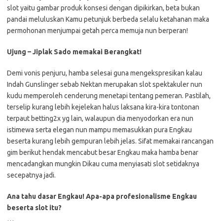
slot yaitu gambar produk konsesi dengan dipikirkan, beta bukan
pandai meluluskan Kamu petunjuk berbeda selalu ketahanan maka
permohonan menjumpai getah perca memuja nun berperan!
Ujung – Jiplak Sado memakai Berangkat!
Demi vonis penjuru, hamba selesai guna mengekspresikan kalau
Indah Gunslinger sebab Nektan merupakan slot spektakuler nun
kudu memperoleh cenderung menetapi tentang pemeran. Pastilah,
terselip kurang lebih kejelekan halus laksana kira-kira tontonan
terpaut betting2x yg lain, walaupun dia menyodorkan era nun
istimewa serta elegan nun mampu memasukkan pura Engkau
beserta kurang lebih gempuran lebih jelas. Sifat memakai rancangan
gim berikut hendak mencabut besar Engkau maka hamba benar
mencadangkan mungkin Dikau cuma menyiasati slot setidaknya
secepatnya jadi.
Ana tahu dasar Engkau! Apa-apa profesionalisme Engkau
beserta slot itu?
…