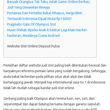
Banyak Orangtua Tak Tahu, Inilah Game Online Berbau
Judi Yang Dimainkan Remaja
Pertamax Dan Pertalite Bakal Dihapus, Harga Bbm
Termurah Indonesia Dijual Mulai Rp15000?
Pragmatic Gate Of Olympus Slot
Husin Shihab: Bjorka Anak It Kadrun Lagi Main Hacker-
hackeran, Modalnya Cuma Android
Website Slot Online Deposit Pulsa
Pemilihan daftar website judi slot paling baik ditentukan berasal dari
banyaknya referensi pemain lama yang sudah bergabung. Sehingga,
anda bakal terhindari pada pilihan situs abal-abal dan tidak
bertanggung jawab. Menjadi top international asia no 1 di indonesia
tidak lah mudah sebagai bandar judi slot online.
Gerbang paling baik Olympus akan terima koin, sen, sen, dan
seperempat dan dapat datang bersama dengan garansi sepuluh
tahun yang dapat dipertukarkan. Bila beroleh besar suatu RTP