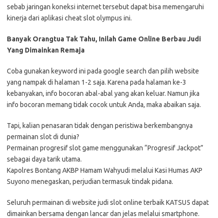
sebab jaringan koneksi internet tersebut dapat bisa memengaruhi
kinerja dari aplikasi cheat slot olympus ini.
Banyak Orangtua Tak Tahu, Inilah Game Online Berbau Judi
Yang Dimainkan Remaja
Coba gunakan keyword ini pada google search dan pilih website
yang nampak di halaman 1-2 saja. Karena pada halaman ke-3
kebanyakan, info bocoran abal-abal yang akan keluar. Namun jika
info bocoran memang tidak cocok untuk Anda, maka abaikan saja.
Tapi, kalian penasaran tidak dengan peristiwa berkembangnya
permainan slot di dunia?
Permainan progresif slot game menggunakan “Progresif Jackpot”
sebagai daya tarik utama.
Kapolres Bontang AKBP Hamam Wahyudi melalui Kasi Humas AKP
Suyono menegaskan, perjudian termasuk tindak pidana.
Seluruh permainan di website judi slot online terbaik KATSU5 dapat
dimainkan bersama dengan lancar dan jelas melalui smartphone.