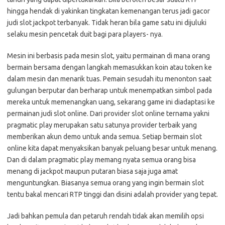
hingga hendak di yakinkan tingkatan kemenangan terus jadi gacor
judi slot jackpot terbanyak. Tidak heran bila game satu ini dijuluki
selaku mesin pencetak duit bagi para players- nya.
Mesin ini berbasis pada mesin slot, yaitu permainan di mana orang
bermain bersama dengan langkah memasukkan koin atau token ke
dalam mesin dan menarik tuas. Pemain sesudah itu menonton saat
gulungan berputar dan berharap untuk menempatkan simbol pada
mereka untuk memenangkan uang, sekarang game ini diadaptasi ke
permainan judi slot online. Dari provider slot online ternama yakni
pragmatic play merupakan satu satunya provider terbaik yang
memberikan akun demo untuk anda semua. Setiap bermain slot
online kita dapat menyaksikan banyak peluang besar untuk menang.
Dan di dalam pragmatic play memang nyata semua orang bisa
menang di jackpot maupun putaran biasa saja juga amat
menguntungkan. Biasanya semua orang yang ingin bermain slot
tentu bakal mencari RTP tinggi dan disini adalah provider yang tepat.
Jadi bahkan pemula dan petaruh rendah tidak akan memilih opsi