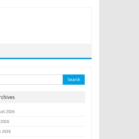
rch
rchives
ust 2026
 2026
e 2026