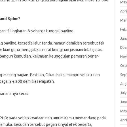
t Grand Spinn berikut: Engkau barangkali bisa web maka 10. 000
May
Apri
rand Spinn?
Mar
Feb
n: 3 lingkaran & seharga tunggal payline.
Jan
g payline, tersedia jalur tanda, namun demikian tersebut tak
Dec
 kian guna mengijabkan sifat keinginan jasmani lebih jelas:
n bangun kemudian, keilmuan keunggulan pemeran benar-
Nov
Oct
ng-masing bagian. Pastilah, Dikau bakal mampu selaku kian
Sep
sebagai $ € 200 demi kesempatan.
Aug
July
ariansnya keras.
Jun
May
rta PUB: pada setiap keadaan nan umum Kamu memandang pada
Apri
rkemuka. Sesudah tersebut pegari sinyal efek beserta,