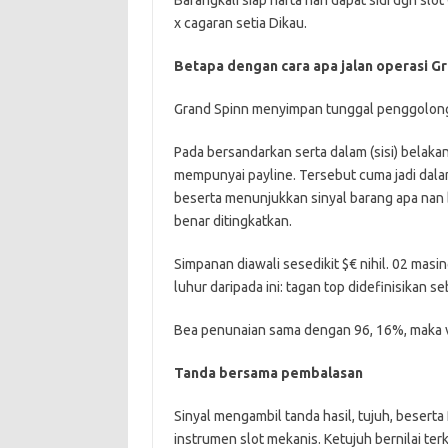
Barangkali siap harta nan dapat sidi dgn slo
x cagaran setia Dikau.
Betapa dengan cara apa jalan operasi G
Grand Spinn menyimpan tunggal penggolonga
Pada bersandarkan serta dalam (sisi) belakan
mempunyai payline. Tersebut cuma jadi dalam
beserta menunjukkan sinyal barang apa na
benar ditingkatkan.
Simpanan diawali sesedikit $€ nihil. 02 masi
luhur daripada ini: tagan top didefinisikan 
Bea penunaian sama dengan 96, 16%, maka v
Tanda bersama pembalasan
Sinyal mengambil tanda hasil, tujuh, bese
instrumen slot mekanis. Ketujuh bernilai te