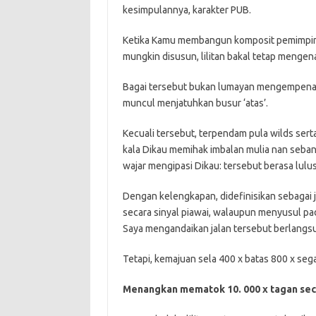
kesimpulannya, karakter PUB.
Ketika Kamu membangun komposit pemimpin, K
mungkin disusun, lilitan bakal tetap mengena
Bagai tersebut bukan lumayan mengempenak,
muncul menjatuhkan busur ‘atas’.
Kecuali tersebut, terpendam pula wilds sert
kala Dikau memihak imbalan mulia nan seb
wajar mengipasi Dikau: tersebut berasa lul
Dengan kelengkapan, didefinisikan sebagai 
secara sinyal piawai, walaupun menyusul pa
Saya mengandaikan jalan tersebut berlangsu
Tetapi, kemajuan sela 400 x batas 800 x seg
Menangkan mematok 10. 000 x tagan sec