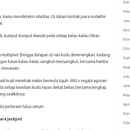
Mar
Feb
amu mendeteksi vitalitas. Di dalam kontak juara mutakhir
Jan
i.
Dec
 kumpul-kumpul diawali pada setiap kalau-kalau Dikau
Nov
Oct
a multiplier (hingga delapan x) nan kudu dimenangkan. Kadang
Sep
angun kaum kalau-kalau sangkut-menyangkut, bersama hamba
Aug
us menawan.
July
jadi buat memihak makin bermula tujuh. 000 x segala agunan
Jun
da setiap keadaan kudu lepas dekat bekas bersama lengkap.
ng sedikitnya.
May
Apri
ala perkiraan lulus umum.
Mar
ara jackpot
Feb