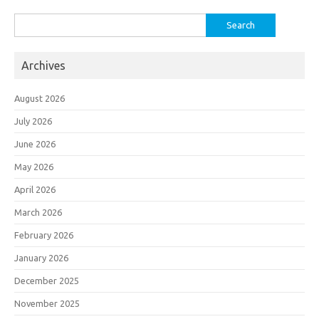
Search
for:
Archives
August 2026
July 2026
June 2026
May 2026
April 2026
March 2026
February 2026
January 2026
December 2025
November 2025