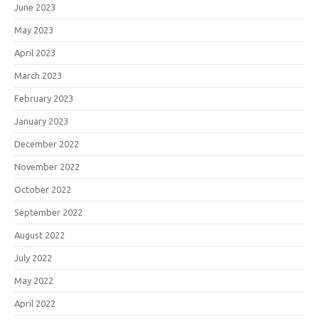
June 2023
May 2023
April 2023
March 2023
February 2023
January 2023
December 2022
November 2022
October 2022
September 2022
August 2022
July 2022
May 2022
April 2022