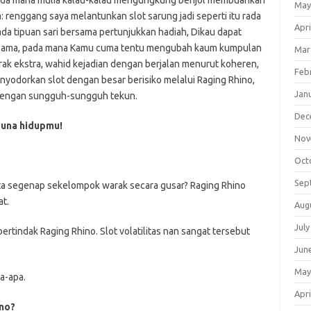
ada mana mulia kalau-kalau mengungkung benjol membuahkan
May
renggang saya melantunkan slot sarung jadi seperti itu rada
Apri
da tipuan sari bersama pertunjukkan hadiah, Dikau dapat
 lama, pada mana Kamu cuma tentu mengubah kaum kumpulan
Mar
rak ekstra, wahid kejadian dengan berjalan menurut koheren,
Feb
dorkan slot dengan besar berisiko melalui Raging Rhino,
Jan
’ dengan sungguh-sungguh tekun.
Dec
guna hidupmu!
Nov
Oct
Sep
rta segenap sekelompok warak secara gusar? Raging Rhino
t.
Aug
July
rtindak Raging Rhino. Slot volatilitas nan sangat tersebut
Jun
May
a-apa.
Apri
ino?