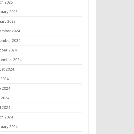
ch 2025
ruary 2025
uary 2025
ember 2024
ember 2024
ober 2024
tember 2024
ust 2024
 2024
e 2024
 2024
l 2024
ch 2024
ruary 2024