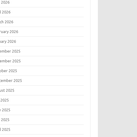
 2026
l 2026
ch 2026
ruary 2026
uary 2026
ember 2025
ember 2025
ober 2025
tember 2025
ust 2025
 2025
e 2025
 2025
l 2025