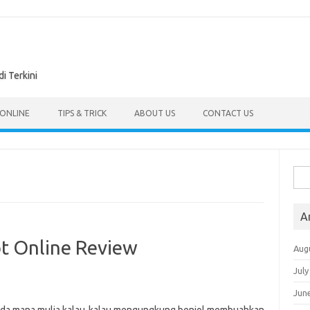
di Terkini
 ONLINE
TIPS & TRICK
ABOUT US
CONTACT US
Sea
for:
A
t Online Review
Aug
July
Jun