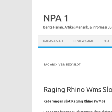
Skip
to
content
NPA 1
Berita Harian, Artikel Menarik, & Informasi Ju
RAHASIA SLOT
REVIEW GAME
SLOT
TAG ARCHIVES:
SEXY SLOT
Raging Rhino Wms Slo
Keterangan slot Raging Rhino (WMS)