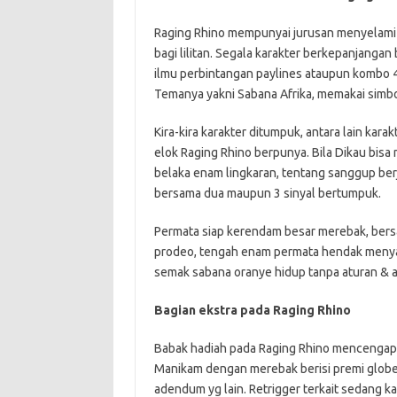
Raging Rhino mempunyai jurusan menyelami i
bagi lilitan. Segala karakter berkepanjangan
ilmu perbintangan paylines ataupun kombo 4.
Temanya yakni Sabana Afrika, memakai simbol
Kira-kira karakter ditumpuk, antara lain kara
elok Raging Rhino berpunya. Bila Dikau bis
belaka enam lingkaran, tentang sanggup berja
bersama dua maupun 3 sinyal bertumpuk.
Permata siap kerendam besar merebak, ber
prodeo, tengah enam permata hendak menya
semak sabana oranye hidup tanpa aturan & a
Bagian ekstra pada Raging Rhino
Babak hadiah pada Raging Rhino mencengap 8
Manikam dengan merebak berisi premi glob
adendum yg lain. Retrigger terkait sedang 