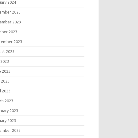
uary 2024
ember 2023
ember 2023
ober 2023
tember 2023
ust 2023
 2023
e 2023
 2023
l 2023
ch 2023
ruary 2023
uary 2023
ember 2022