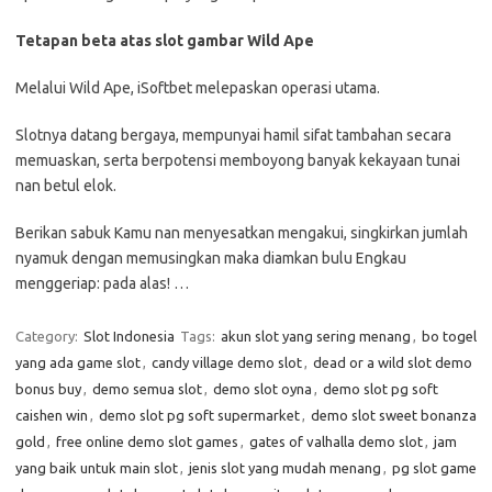
Tetapan beta atas slot gambar Wild Ape
Melalui Wild Ape, iSoftbet melepaskan operasi utama.
Slotnya datang bergaya, mempunyai hamil sifat tambahan secara
memuaskan, serta berpotensi memboyong banyak kekayaan tunai
nan betul elok.
Berikan sabuk Kamu nan menyesatkan mengakui, singkirkan jumlah
nyamuk dengan memusingkan maka diamkan bulu Engkau
menggeriap: pada alas! …
Category:
Slot Indonesia
Tags:
akun slot yang sering menang
,
bo togel
yang ada game slot
,
candy village demo slot
,
dead or a wild slot demo
bonus buy
,
demo semua slot
,
demo slot oyna
,
demo slot pg soft
caishen win
,
demo slot pg soft supermarket
,
demo slot sweet bonanza
gold
,
free online demo slot games
,
gates of valhalla demo slot
,
jam
yang baik untuk main slot
,
jenis slot yang mudah menang
,
pg slot game