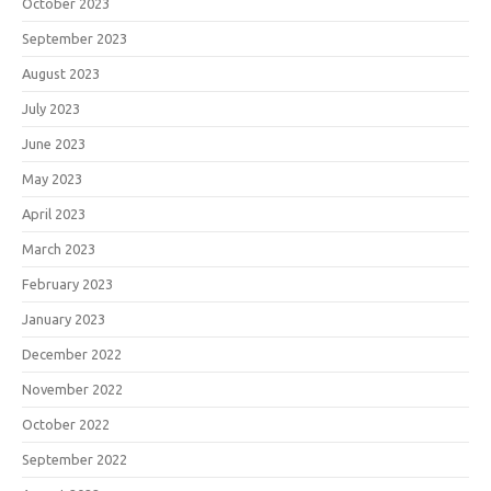
October 2023
September 2023
August 2023
July 2023
June 2023
May 2023
April 2023
March 2023
February 2023
January 2023
December 2022
November 2022
October 2022
September 2022