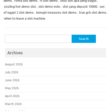
demo
,
roma slot demo
,
rt slot demo
,
situs slot apa yang bagus
,
sizzling hot demo slot
,
slot demo indo
,
slot yang deposit 10000
,
sun
of egypt 2 slot demo
,
temujin treasures slot demo
,
true grit slot demo
,
when to leave a slot machine
Search
for:
Archives
August 2026
July 2026
June 2026
May 2026
April 2026
March 2026