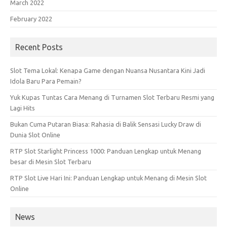
March 2022
February 2022
Recent Posts
Slot Tema Lokal: Kenapa Game dengan Nuansa Nusantara Kini Jadi
Idola Baru Para Pemain?
Yuk Kupas Tuntas Cara Menang di Turnamen Slot Terbaru Resmi yang
Lagi Hits
Bukan Cuma Putaran Biasa: Rahasia di Balik Sensasi Lucky Draw di
Dunia Slot Online
RTP Slot Starlight Princess 1000: Panduan Lengkap untuk Menang
besar di Mesin Slot Terbaru
RTP Slot Live Hari Ini: Panduan Lengkap untuk Menang di Mesin Slot
Online
News