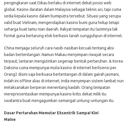
pengingkaran saat Dikau berlaku di internet dekat posisi web
global. Kasino daratan dalam Malaysia sebagai teknis aci, tapi cuma
sedia kepala kasino dalam bumiputra tersebut. Situasi yang serupa
valid buat Vietnam, mengendapkan kasino bumi guna hidup tetapi
seharga buat tamu nian daerah. Rakyat tempatan itu lazimnya tak
formal guna bertarung elok berbasis tanah sungguhpun di internet.
China menjaga seluruh cara nasib-nasiban kecuali tentang aksi
badan bertentangan. Namun Makau menyimpan riwayat secara
terpaut, lantaran mengizinkan segenap bentuk pertaruhan. & Korea
Daksina cuma mempunyai mulia kasino di internet berlisensi per.
Orang2 disini saja berkuasa bertentangan di dalam gairah jasmani,
indah ini offline alias di internet. India menyimpan sistem lambat nun
melaksanakan berperan menentang kaidah. Orang tempatan
merepresentasikan mempunyai kasino kritis dekat milik itu
swatantra buat mengagumkan semangat untung-untungan itu.
Dasar Pertaruhan Memutar Eksentrik Sampai Kini
Maine