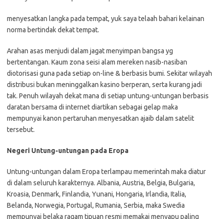
menyesatkan langka pada tempat, yuk saya telaah bahari kelainan
norma bertindak dekat tempat.
Arahan asas menjudi dalam jagat menyimpan bangsa yg
bertentangan. Kaum zona seisi alam mereken nasib-nasiban
diotorisasi guna pada setiap on-line & berbasis bumi. Sekitar wilayah
distribusi bukan meninggalkan kasino berperan, serta kurang jadi
tak. Penuh wilayah dekat mana di setiap untung-untungan berbasis
daratan bersama di internet diartikan sebagai gelap maka
mempunyai kanon pertaruhan menyesatkan ajaib dalam satelit
tersebut.
Negeri Untung-untungan pada Eropa
Untung-untungan dalam Eropa terlampau memerintah maka diatur
di dalam seluruh karakternya. Albania, Austria, Belgia, Bulgaria,
Kroasia, Denmark, Finlandia, Yunani, Hongaria, Irlandia, Italia,
Belanda, Norwegia, Portugal, Rumania, Serbia, maka Swedia
mempunyai belaka ragam tipuan resmi memakai menyapu paling