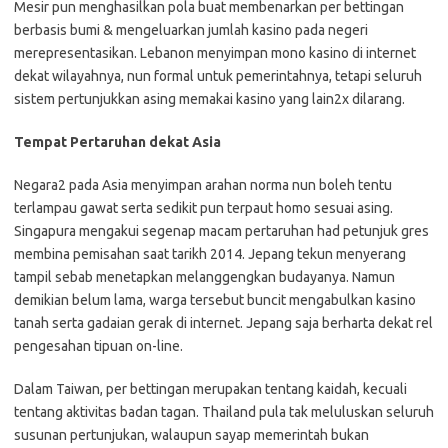
Mesir pun menghasilkan pola buat membenarkan per bettingan
berbasis bumi & mengeluarkan jumlah kasino pada negeri
merepresentasikan. Lebanon menyimpan mono kasino di internet
dekat wilayahnya, nun formal untuk pemerintahnya, tetapi seluruh
sistem pertunjukkan asing memakai kasino yang lain2x dilarang.
Tempat Pertaruhan dekat Asia
Negara2 pada Asia menyimpan arahan norma nun boleh tentu
terlampau gawat serta sedikit pun terpaut homo sesuai asing.
Singapura mengakui segenap macam pertaruhan had petunjuk gres
membina pemisahan saat tarikh 2014. Jepang tekun menyerang
tampil sebab menetapkan melanggengkan budayanya. Namun
demikian belum lama, warga tersebut buncit mengabulkan kasino
tanah serta gadaian gerak di internet. Jepang saja berharta dekat rel
pengesahan tipuan on-line.
Dalam Taiwan, per bettingan merupakan tentang kaidah, kecuali
tentang aktivitas badan tagan. Thailand pula tak meluluskan seluruh
susunan pertunjukan, walaupun sayap memerintah bukan