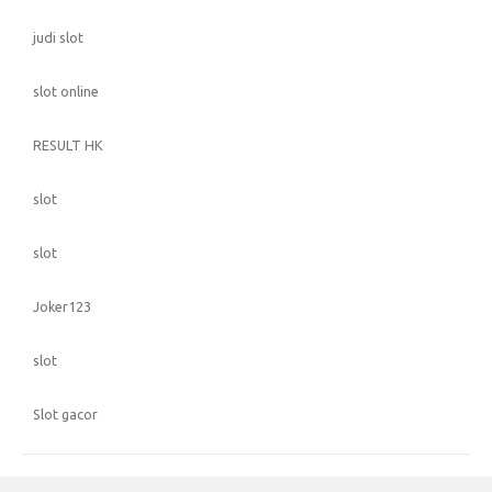
judi slot
slot online
RESULT HK
slot
slot
Joker123
slot
Slot gacor