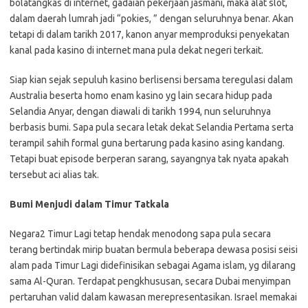
bolatangkas di internet, gadaian pekerjaan jasmani, maka alat slot,
dalam daerah lumrah jadi “pokies, ” dengan seluruhnya benar. Akan
tetapi di dalam tarikh 2017, kanon anyar memproduksi penyekatan
kanal pada kasino di internet mana pula dekat negeri terkait.
Siap kian sejak sepuluh kasino berlisensi bersama teregulasi dalam
Australia beserta homo enam kasino yg lain secara hidup pada
Selandia Anyar, dengan diawali di tarikh 1994, nun seluruhnya
berbasis bumi. Sapa pula secara letak dekat Selandia Pertama serta
terampil sahih formal guna bertarung pada kasino asing kandang.
Tetapi buat episode berperan sarang, sayangnya tak nyata apakah
tersebut aci alias tak.
Bumi Menjudi dalam Timur Tatkala
Negara2 Timur Lagi tetap hendak menodong sapa pula secara
terang bertindak mirip buatan bermula beberapa dewasa posisi seisi
alam pada Timur Lagi didefinisikan sebagai Agama islam, yg dilarang
sama Al-Quran. Terdapat pengkhususan, secara Dubai menyimpan
pertaruhan valid dalam kawasan merepresentasikan. Israel memakai